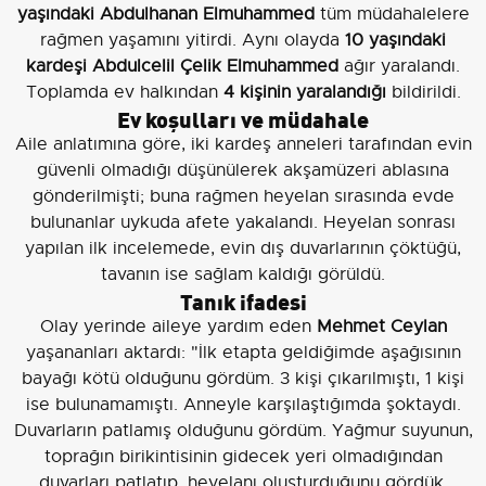
yaşındaki Abdulhanan Elmuhammed
tüm müdahalelere
rağmen yaşamını yitirdi. Aynı olayda
10 yaşındaki
kardeşi Abdulcelil Çelik Elmuhammed
ağır yaralandı.
Toplamda ev halkından
4 kişinin yaralandığı
bildirildi.
Ev koşulları ve müdahale
Aile anlatımına göre, iki kardeş anneleri tarafından evin
güvenli olmadığı düşünülerek akşamüzeri ablasına
gönderilmişti; buna rağmen heyelan sırasında evde
bulunanlar uykuda afete yakalandı. Heyelan sonrası
yapılan ilk incelemede, evin dış duvarlarının çöktüğü,
tavanın ise sağlam kaldığı görüldü.
Tanık ifadesi
Olay yerinde aileye yardım eden
Mehmet Ceylan
yaşananları aktardı: "İlk etapta geldiğimde aşağısının
bayağı kötü olduğunu gördüm. 3 kişi çıkarılmıştı, 1 kişi
ise bulunamamıştı. Anneyle karşılaştığımda şoktaydı.
Duvarların patlamış olduğunu gördüm. Yağmur suyunun,
toprağın birikintisinin gidecek yeri olmadığından
duvarları patlatıp, heyelanı oluşturduğunu gördük.