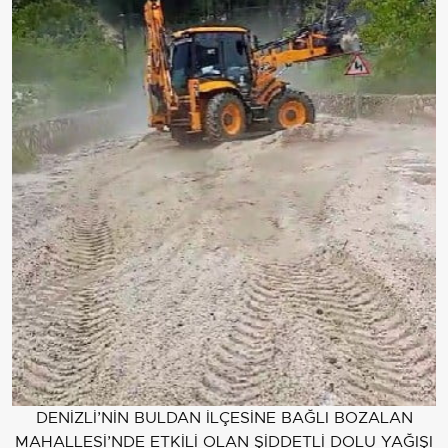
DENİZLİ’NİN BULDAN İLÇESİNE BAĞLI BOZALAN
MAHALLESİ’NDE ETKİLİ OLAN ŞİDDETLİ DOLU YAĞIŞI