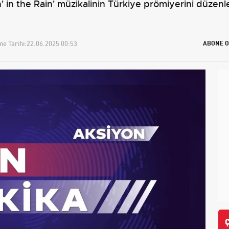
' in the Rain' müzikalinin Türkiye prömiyerini düzenl
e Tarihi:
22.06.2025 00:53
ABONE O