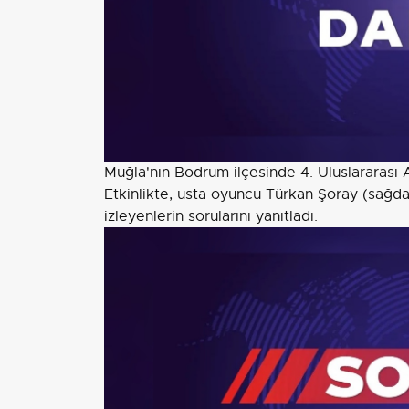
Muğla'nın Bodrum ilçesinde 4. Uluslararası A
Etkinlikte, usta oyuncu Türkan Şoray (sağda)
izleyenlerin sorularını yanıtladı.