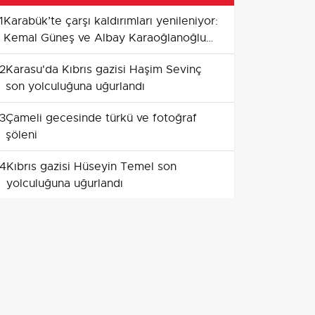
1
Karabük’te çarşı kaldırımları yenileniyor:
Kemal Güneş ve Albay Karaoğlanoğlu
Caddeleri öncelikli
2
Karasu'da Kıbrıs gazisi Haşim Sevinç
son yolculuğuna uğurlandı
3
Çameli gecesinde türkü ve fotoğraf
şöleni
4
Kıbrıs gazisi Hüseyin Temel son
yolculuğuna uğurlandı
5
Turgutreis sahilinde Maviye Açılan Kapı
ile gün batımı buluşması
6
mustafa keser bursa'da müzik ve
kahkaha dolu bir gece sundu