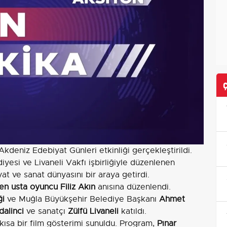
Akdeniz Edebiyat Günleri etkinliği gerçekleştirildi.
esi ve Livaneli Vakfı işbirliğiyle düzenlenen
at ve sanat dünyasını bir araya getirdi.
en usta oyuncu Filiz Akın
anısına düzenlendi.
ği
ve Muğla Büyükşehir Belediye Başkanı
Ahmet
alinci
ve sanatçı
Zülfü Livaneli
katıldı.
 kısa bir film gösterimi sunuldu. Program,
Pınar