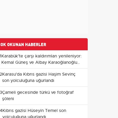
ÇOK OKUNAN HABERLER
1
Karabük’te çarşı kaldırımları yenileniyor:
Kemal Güneş ve Albay Karaoğlanoğlu
Caddeleri öncelikli
2
Karasu'da Kıbrıs gazisi Haşim Sevinç
son yolculuğuna uğurlandı
3
Çameli gecesinde türkü ve fotoğraf
şöleni
4
Kıbrıs gazisi Hüseyin Temel son
yolculuğuna uğurlandı