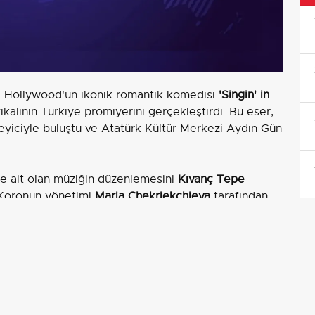
 Hollywood'un ikonik romantik komedisi
'Singin' in
linin Türkiye prömiyerini gerçekleştirdi. Bu eser,
yiciyle buluştu ve Atatürk Kültür Merkezi Aydın Gün
'e ait olan müziğin düzenlemesini
Kıvanç Tepe
. Koronun yönetimi
Maria Chekriekchieva
tarafından
epe
, koreografisi ise
Yunus Emre Örgüt
tarafından
 Tuluk
, dekor tasarımı
Tayfun Çebi
, ışık tasarımı
urat Turgut
tarafından yapıldı.
e dikkat çekiyor. İki perdelik müzikal, sessiz film
an çatışmalarını ve Hollywood dünyasına adım
şkileri, göz alıcı bir romantik komedi diliyle sunuyor.