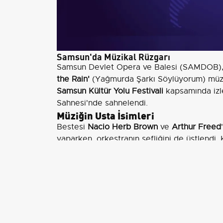
Samsun'da Müzikal Rüzgarı
Samsun Devlet Opera ve Balesi (SAMDOB),
the Rain'
(Yağmurda Şarkı Söylüyorum) müzika
Samsun Kültür Yolu Festivali
kapsamında izle
Sahnesi'nde sahnelendi.
Müziğin Usta İsimleri
Bestesi
Nacio Herb Brown
ve
Arthur Freed
yaparken, orkestranın şefliğini de üstlendi
gerçekleştirildi. Eserin başkemanı
Didem T
hazırlandı. Kostüm tasarımı
Gülnur Çağlayan
Oğuz Murat Yılmaz
ve video projeksiyonu
M
Romantik Bir Hikaye
Müziğin dinamik yapısının yanı sıra, hikaye d
yıldızı
Don Lockwood
'un
Lina Lamont
ile ol
atmaya çalışan
Kathy Selden
ile yaşadığı ili