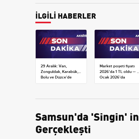
İLGİLİ HABERLER
29 Aralık: Van,
Market poşeti fiyatı
Zonguldak, Karabük,
2026'da 1 TL oldu — 1
Bolu ve Düzce'de
Ocak 2026'da
okullar tatil —
yürürlüğe giren tarife
Üniversiteler ne
durumda?
Samsun'da 'Singin' in
Gerçekleşti