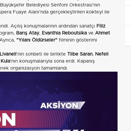
Büyükşehir Belediyesi Senfoni Orkestrası'nın
Inspera Fuaye Alanı'nda gerçekleştirilen kokteyl ile
lendi. Açılış konuşmalarının ardından sanatçı
Filiz
Program,
Barış Atay
,
Evanthia Reboutsika
ve
Ahmet
 Ayrıca,
"Yılanı Öldürseler"
filminin gösterimi
Livaneli
'nin sohbeti ile birlikte
Tilbe Saran
,
Nefeli
 Kula
'nın konuşmalarıyla sona erdi. Kapanış
lerek organizasyon tamamlandı.