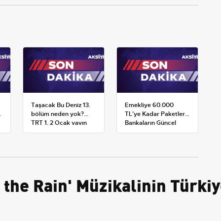
Taşacak Bu Deniz 13.
Emekliye 60.000
bölüm neden yok?
TL'ye Kadar Paketler:
TRT 1, 2 Ocak yayın
Bankaların Güncel
planını değiştirdi
Promosyon ve Ek
Avantajları
 the Rain' Müzikalinin Türki