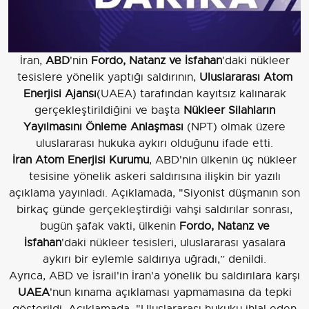
İran,
ABD
'nin
Fordo, Natanz ve İsfahan
'daki nükleer
tesislere yönelik yaptığı saldırının,
Uluslararası Atom
Enerjisi Ajansı
(UAEA) tarafından kayıtsız kalınarak
gerçekleştirildiğini ve başta
Nükleer Silahların
Yayılmasını Önleme Anlaşması
(NPT) olmak üzere
uluslararası hukuka aykırı olduğunu ifade etti.
İran Atom Enerjisi Kurumu
, ABD'nin ülkenin üç nükleer
tesisine yönelik askeri saldırısına ilişkin bir yazılı
açıklama yayınladı. Açıklamada, "Siyonist düşmanın son
birkaç günde gerçekleştirdiği vahşi saldırılar sonrası,
bugün şafak vakti, ülkenin
Fordo, Natanz ve
İsfahan
'daki nükleer tesisleri, uluslararası yasalara
aykırı bir eylemle saldırıya uğradı,” denildi.
Ayrıca, ABD ve İsrail'in İran'a yönelik bu saldırılara karşı
UAEA
'nun kınama açıklaması yapmamasına da tepki
gösterildi. Açıklamada, "Uluslararası hukuku ihlal eden