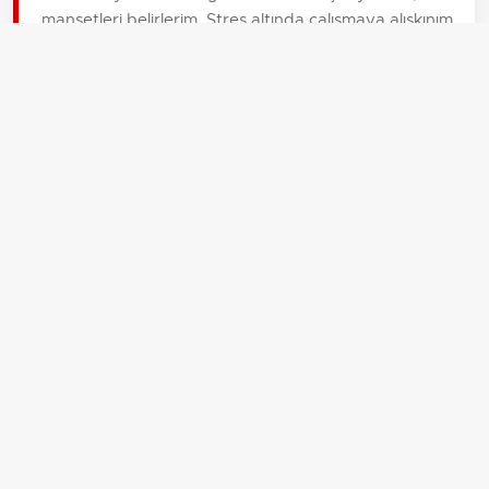
manşetleri belirlerim. Stres altında çalışmaya alışkınım
ama ekibi ayakta tutan espriler de benden çıkar.
İLGİLİ HABERLER