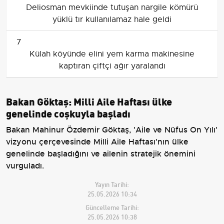
Deliosman mevkiinde tutuşan nargile kömürü
yüklü tır kullanılamaz hale geldi
7
Külah köyünde elini yem karma makinesine
kaptıran çiftçi ağır yaralandı
Bakan Göktaş: Milli Aile Haftası ülke
genelinde coşkuyla başladı
Bakan Mahinur Özdemir Göktaş, 'Aile ve Nüfus On Yılı'
vizyonu çerçevesinde Milli Aile Haftası'nın ülke
genelinde başladığını ve ailenin stratejik önemini
vurguladı.
Yayın Tarihi:
25.05.2026 10:34
Güncelleme Tarihi:
25.05.2026 10:38