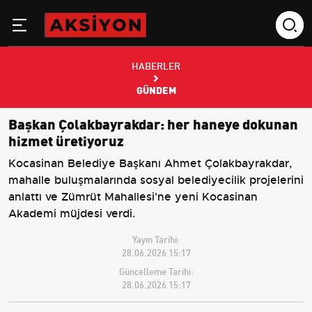
HABERLER
GÜNDEM
Başkan Çolakbayrakdar: her haneye dokunan
hizmet üretiyoruz
Kocasinan Belediye Başkanı Ahmet Çolakbayrakdar,
mahalle buluşmalarında sosyal belediyecilik projelerini
anlattı ve Zümrüt Mahallesi'ne yeni Kocasinan
Akademi müjdesi verdi.
Yayın Tarihi:
28.06.2026 15:17
Güncelleme Tarihi:
28.06.2026 15:17