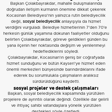
Başkan Çolakbayrakdar, mahalle buluşmalarında
doğrudan iletişim kurmanın önemine dikkat çekerek
Kocasinan Belediyesi'nin yalnızca rutin belediyecilik
değil,
sosyal belediyecilik
anlayışıyla da hizmet
verdiğini vurguladı. Belediye hizmetlerinin 7’den 70’e
herkesin günlük yaşamına dokunan faaliyetler olduğunu
belirten Çolakbayrakdar, göreve geldikleri günden bu
yana ilçenin her noktasında değişim ve yenilenmeyi
hedeflediklerini söyledi.
Çolakbayrakdar, Kocasinan'ın geniş bir coğrafyada
hizmet sunduğunu ve bütün Kayseri'ye hizmet eden
önemli merkezleri bünyesinde barındırdıklarını ifade
ederek bu sorumlulukla çalışmaların aralıksız
sürdürüldüğünü kaydetti.
sosyal projeler ve destek çalışmaları
Başkan, sosyal belediyecilik kapsamında yürütülen
projelere de ayrıntılı olarak değindi. Özellikle dar gelirli
ve ihtiyaç sahibi vatandaşlara yönelik yürütülen
destekleri şöyle özetledi: