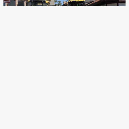
EDİTÖR
Meryem Özdemir
Ben Meryem Özdemir, 24 yaşındayım, Bursa'dan
çalışıyorum. aksiyon.com.tr Gündem'deyim ama