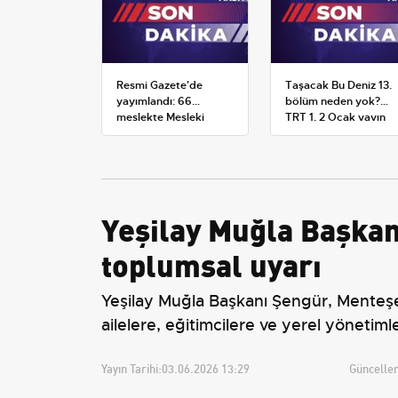
Resmi Gazete'de
Taşacak Bu Deniz 13.
yayımlandı: 66
bölüm neden yok?
meslekte Mesleki
TRT 1, 2 Ocak yayın
Yeterlilik Belgesi
planını değiştirdi
zorunluluğu
Yeşilay Muğla Başkan
toplumsal uyarı
Yeşilay Muğla Başkanı Şengür, Menteşe’
ailelere, eğitimcilere ve yerel yönetiml
Yayın Tarihi:
03.06.2026 13:29
Güncellem