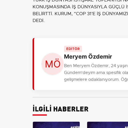
TÜRK İŞ DÜNYASI İSTİŞARE TOPLANTISI’N
KONUŞMASINDA İŞ DÜNYASIYLA GÜÇLÜ İŞB
BELİRTTİ. KURUM, "COP 31’E İŞ DÜNYAM
DEDİ.
EDİTÖR
Meryem Özdemir
Ben Meryem Özdemir, 24 yaşınd
Gündem'deyim ama spesifik olara
gelişmelere odaklanıyorum. Öğre
İLGİLİ HABERLER