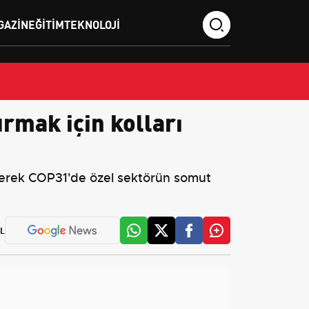
GAZIN
EĞITIM
TEKNOLOJI
mak için kolları
irerek COP31'de özel sektörün somut
L