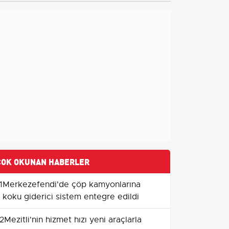
ÇOK OKUNAN HABERLER
1
Merkezefendi'de çöp kamyonlarına
koku giderici sistem entegre edildi
2
Mezitli'nin hizmet hızı yeni araçlarla