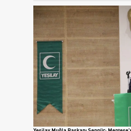
Yeşilay Muğla Başkanı Şengür: Menteşe'