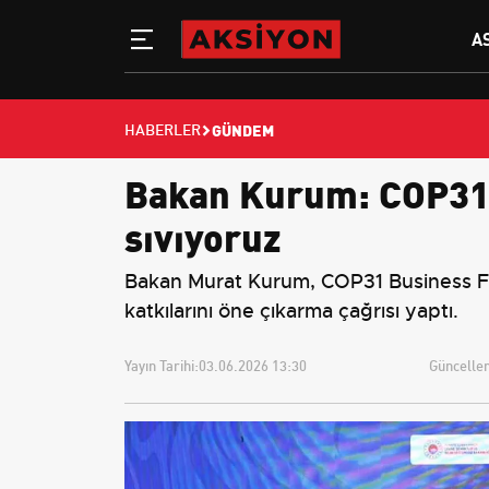
A
GÜNDEM
HABERLER
Bakan Kurum: COP31’
sıvıyoruz
Bakan Murat Kurum, COP31 Business For
katkılarını öne çıkarma çağrısı yaptı.
Yayın Tarihi:
03.06.2026 13:30
Güncellem