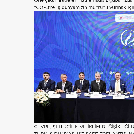
Öne çıkan ifadeler:
"Bu emsalsiz çabanızdan 
"COP31’e iş dünyamızın mührünü vurmak için 
ÇEVRE, ŞEHİRCİLİK VE İKLİM DEĞİŞİKLİĞ