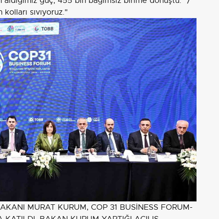
aldığımız güç; 455 bin bağımsız birime dönüştü." /
kolları sıvıyoruz."
İ BAKANI MURAT KURUM, COP 31 BUSİNESS FORUM-