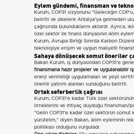
Eylem gündemi, finansman ve teknol
Kurum, COP31 vizyonunu "Geleceğin COP’u, 
belirtti ve ülkelere Antalya’ya gelmeden ulus
çağrısında bulunduklarını aktardı. Ayrıca, ik
özel sektör ile finans dünyasının iklim eylem
Kurum, Avrupa Birliği Sınırda Karbon Düze
teknolojiye erişim ve uygun maliyetli fina
Sahaya dönüşecek somut öneriler ça
Bakan Kurum, iş dünyasından COP31’e genel
finansmana hazır projeler ve uygulanabilir i
enerji verimliliği uygulamaları ve yeşil sert
önemli yatırım alanları sunduğunu belirtti.
Ortak seferberlik çağrısı
Kurum, COP31’e kadar Türk özel sektörünün 
örneklerini ve ihtiyaç duyduğu finansman/poli
"Gelin COP31’e kadar özel sektörün somut kat
yürütelim," diyen Bakan, iklim eyleminin reka
politikası olduğunu vurguladı.