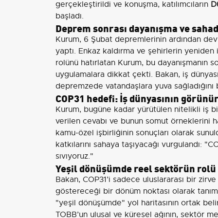
gerçekleştirildi ve konuşma, katılımcıların
D
başladı.
Deprem sonrası dayanışma ve sahad
Kurum, 6 Şubat depremlerinin ardından devl
yaptı. Enkaz kaldırma ve şehirlerin yeniden 
rolünü hatırlatan Kurum, bu dayanışmanın s
uygulamalara dikkat çekti. Bakan, iş dünyasın
depremzede vatandaşlara yuva sağladığını bel
COP31 hedefi: İş dünyasının görünür
Kurum, bugüne kadar yürütülen nitelikli iş b
verilen cevabı ve bunun somut örneklerini ha
kamu-özel işbirliğinin sonuçları olarak sun
katkılarını sahaya taşıyacağı vurgulandı: "C
sıvıyoruz."
Yeşil dönüşümde reel sektörün rolü
Bakan, COP31’i sadece uluslararası bir zirve
göstereceği bir dönüm noktası olarak tanımla
"yeşil dönüşümde" yol haritasının ortak bel
TOBB’un ulusal ve küresel ağının, sektör mec