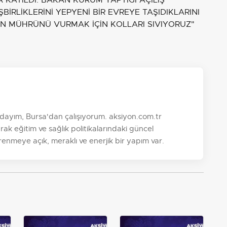
A KATILDI. BAKAN KURUM YAPTIĞI AÇILIŞ
İRLİKLERİNİ YEPYENİ BİR EVREYE TAŞIDIKLARINI
IZIN MÜHRÜNÜ VURMAK İÇİN KOLLARI SIVIYORUZ"
ayım, Bursa'dan çalışıyorum. aksiyon.com.tr
k eğitim ve sağlık politikalarındaki güncel
nmeye açık, meraklı ve enerjik bir yapım var.