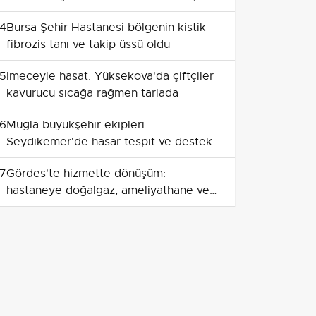
4
Bursa Şehir Hastanesi bölgenin kistik
fibrozis tanı ve takip üssü oldu
5
İmeceyle hasat: Yüksekova'da çiftçiler
kavurucu sıcağa rağmen tarlada
6
Muğla büyükşehir ekipleri
Seydikemer'de hasar tespit ve destek
çalışması başlattı
7
Gördes'te hizmette dönüşüm:
hastaneye doğalgaz, ameliyathane ve
yeni cihazlar