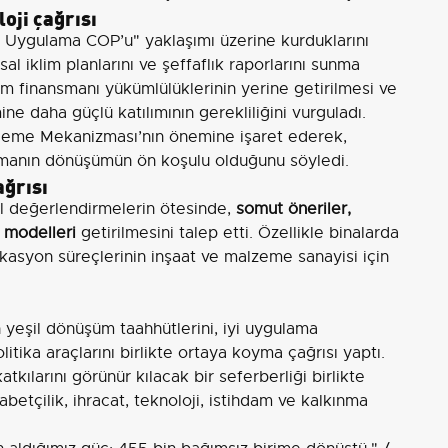
oji çağrısı
Uygulama COP’u" yaklaşımı üzerine kurduklarını
al iklim planlarını ve şeffaflık raporlarını sunma
lim finansmanı yükümlülüklerinin yerine getirilmesi ve
ine daha güçlü katılımının gerekliliğini vurguladı.
nleme Mekanizması’nın önemine işaret ederek,
nsmanın dönüşümün ön koşulu olduğunu söyledi.
ğrısı
 değerlendirmelerin ötesinde,
somut öneriler,
ş modelleri
getirilmesini talep etti. Özellikle binalarda
ifikasyon süreçlerinin inşaat ve malzeme sanayisi için
yeşil dönüşüm taahhütlerini, iyi uygulama
tika araçlarını birlikte ortaya koyma çağrısı yaptı.
kılarını görünür kılacak bir seferberliği birlikte
betçilik, ihracat, teknoloji, istihdam ve kalkınma