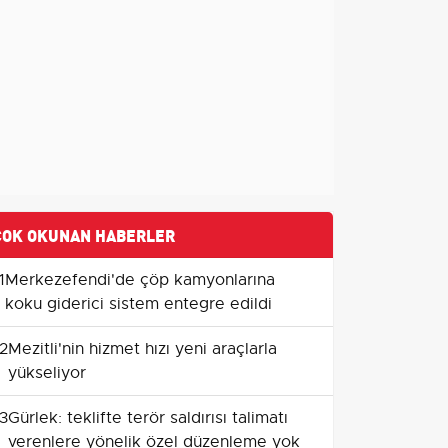
ÇOK OKUNAN HABERLER
1
Merkezefendi'de çöp kamyonlarına
koku giderici sistem entegre edildi
2
Mezitli'nin hizmet hızı yeni araçlarla
yükseliyor
3
Gürlek: teklifte terör saldırısı talimatı
verenlere yönelik özel düzenleme yok