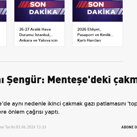
26-27 Aralık Hava
2026 Ehliyet,
Durumu: İstanbul,
Pasaport ve Kimlik
Ankara ve Yalova için
Kartı Harçları
Kar Tahminleri
Resmileşti: Yeni
Tarifeler ve Geçerlilik
Tarihi
ı Şengür: Menteşe'deki çakm
de aynı nedenle ikinci çakmak gazı patlamasını 'topl
ere önlem çağrısı yaptı.
e Tarihi:
03.06.2026 13:33
ABONE O