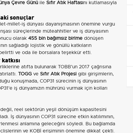
ünya Çevre Günü
ile
Sıfır Atık Haftası
nı kutlamasıyla
aki sonuçlar
et-millet-iş dünyası dayanışmasının önemine vurgu
inşası süreçlerinde müteahhitler ve iş dünyasının
onucu olarak
455 bin bağımsız birime
dönüşen
ın sağladığı lojistik ve gönüllü katkıların
irtti ve oda ile borsalara teşekkür etti.
 katkısı
irliklerine atıfta bulunarak TOBB’un 2017 çağrısına
tırlattı.
TOGG
ve
Sıfır Atık Projesi
gibi girişimlerin,
ulduğu konuşmada, COP31 sürecinin iş dünyasının
OP31’e iş dünyamızın mührünü vurmak için kolları
 değil, reel sektörün yeşil dönüşüm kapasitesini
dı. İş dünyasının COP31 sürecine etkin katılımının,
irlenmesi anlamına geleceğini söyledi. Bu bağlamda
lislerinin ve KOBİ erişiminin önemine dikkat çekti.