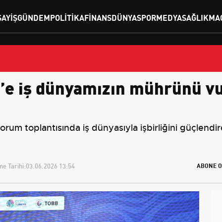
SAYIŞ
GÜNDEM
POLITIKA
FINANS
DÜNYA
SPOR
MEDYA
SAĞLIK
MA
e iş dünyamızın mührünü vur
um toplantısında iş dünyasıyla işbirliğini güçlend
e Tarihi:
03.06.2026 13:54
ABONE O