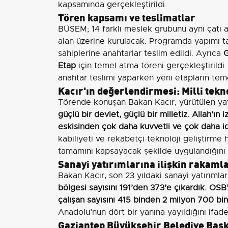
kapsamında gerçekleştirildi.
Tören kapsamı ve teslimatlar
BÜSEM; 14 farklı meslek grubunu aynı çatı 
alan üzerine kurulacak. Programda yapımı
sahiplerine anahtarlar teslim edildi. Ayrıca
G
Etap
için temel atma töreni gerçekleştirildi.
anahtar teslimi yaparken yeni etapların teme
Kacır'ın değerlendirmesi: Milli tekn
Törende konuşan Bakan Kacır, yürütülen yatı
güçlü bir devlet, güçlü bir milletiz. Allah’ın
eskisinden çok daha kuvvetli ve çok daha idd
kabiliyeti ve rekabetçi teknoloji geliştirme
tamamını kapsayacak şekilde uygulandığını b
Sanayi yatırımlarına ilişkin rakaml
Bakan Kacır, son 23 yıldaki sanayi yatırımları
bölgesi sayısını 191’den 373’e çıkardık. OSB
çalışan sayısını 415 binden 2 milyon 700 bin
Anadolu’nun dört bir yanına yayıldığını ifade 
Gaziantep Büyükşehir Belediye Başka