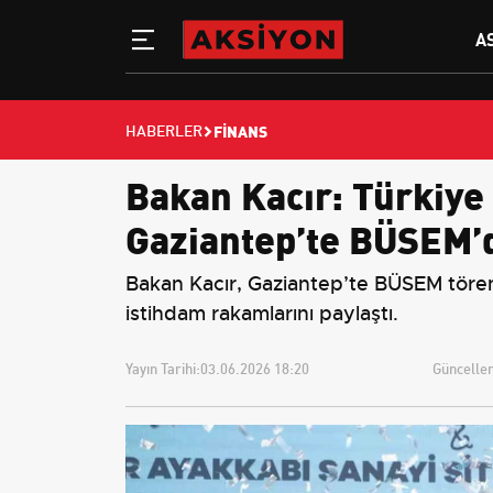
A
FINANS
HABERLER
Bakan Kacır: Türkiye 
Gaziantep’te BÜSEM’d
Bakan Kacır, Gaziantep’te BÜSEM töreni
istihdam rakamlarını paylaştı.
Yayın Tarihi:
03.06.2026 18:20
Güncellem