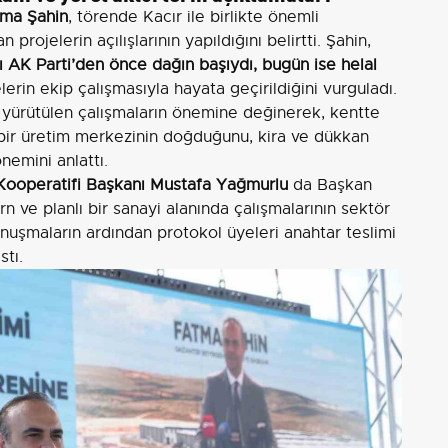
ma Şahin
, törende Kacır ile birlikte önemli
 projelerin açılışlarının yapıldığını belirtti. Şahin,
ı AK Parti’den önce dağın başıydı, bugün ise helal
erin ekip çalışmasıyla hayata geçirildiğini vurguladı.
ürütülen çalışmaların önemine değinerek, kentte
 bir üretim merkezinin doğduğunu, kira ve dükkan
nemini anlattı.
 Kooperatifi Başkanı Mustafa Yağmurlu
da Başkan
 ve planlı bir sanayi alanında çalışmalarının sektör
onuşmaların ardından protokol üyeleri anahtar teslimi
stı.