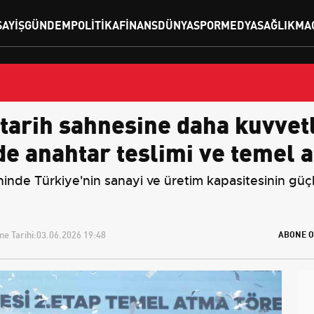
SAYIŞ
GÜNDEM
POLITIKA
FINANS
DÜNYA
SPOR
MEDYA
SAĞLIK
MA
tarih sahnesine daha kuvvetli
e anahtar teslimi ve temel 
nde Türkiye'nin sanayi ve üretim kapasitesinin güçl
e Tarihi:
03.06.2026 19:48
ABONE O