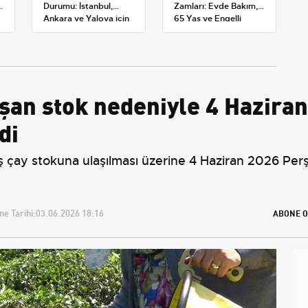
Durumu: İstanbul,
Zamları: Evde Bakım,
Ankara ve Yalova için
65 Yaş ve Engelli
Kar Tahminleri
Maaşlarında Yeni
Tahminler
şan stok nedeniyle 4 Haziran
di
aş çay stokuna ulaşılması üzerine 4 Haziran 2026 Pe
e Tarihi:
03.06.2026 18:16
ABONE O