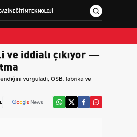
GAZIN
EĞITIM
TEKNOLOJI
 ve iddialı çıkıyor —
atma
endiğini vurguladı; OSB, fabrika ve
L