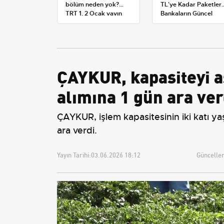
bölüm neden yok?
TL'ye Kadar Paketler:
TRT 1, 2 Ocak yayın
Bankaların Güncel
planını değiştirdi
Promosyon ve Ek
Avantajları
ÇAYKUR, kapasiteyi a
alımına 1 gün ara ver
ÇAYKUR, işlem kapasitesinin iki katı y
ara verdi.
Yayın Tarihi:
03.06.2026 18:12
Güncellem