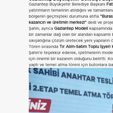
Gaziantep Büyükşehir Belediye Başkanı
Fat
yatırımların temelinin atıldığını ve tamamlanan
bölgenin geçmişteki durumuna atıfla
"Buras
kazancın ve üretimin merkezi"
dedi ve projel
Şahin, ayrıca
Gaziantep Modeli
kapsamında y
bir zamanlar dağ olan bir alandan kapsamlı
sıkışıklığına çözüm üretecek yeni yapıların ö
Tören sırasında
Tır Alım-Satım Toplu İşyeri
Şahin’e teşekkür ederek, işletmelerin modern
için önemli bir kazanım olduğunu belirtti. K
yaptı ve temel atma töreni için butonlara ba