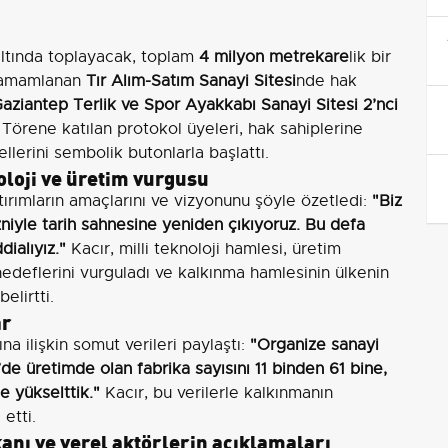
altında toplayacak, toplam
4 milyon metrekare
lik bir
 tamamlanan
Tır Alım-Satım Sanayi Sitesi
nde hak
aziantep Terlik ve Spor Ayakkabı Sanayi Sitesi 2’nci
 Törene katılan protokol üyeleri, hak sahiplerine
llerini sembolik butonlarla başlattı.
oloji ve üretim vurgusu
rımların amaçlarını ve vizyonunu şöyle özetledi:
"Biz
 izniyle tarih sahnesine yeniden çıkıyoruz. Bu defa
ialıyız."
Kacır, milli teknoloji hamlesi, üretim
 hedeflerini vurguladı ve kalkınma hamlesinin ülkenin
elirtti.
ar
na ilişkin somut verileri paylaştı:
"Organize sanayi
’de üretimde olan fabrika sayısını 11 binden 61 bine,
e yükselttik."
Kacır, bu verilerle kalkınmanın
etti.
nı ve yerel aktörlerin açıklamaları