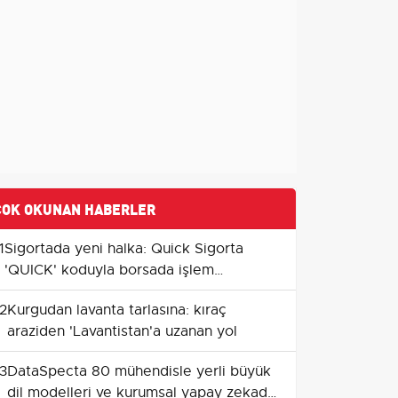
ÇOK OKUNAN HABERLER
1
Sigortada yeni halka: Quick Sigorta
'QUICK' koduyla borsada işlem
görmeye başladı
2
Kurgudan lavanta tarlasına: kıraç
araziden 'Lavantistan'a uzanan yol
3
DataSpecta 80 mühendisle yerli büyük
dil modelleri ve kurumsal yapay zekada