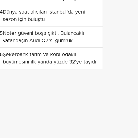
hız kazanıyor
4
Dünya saat alıcıları İstanbul'da yeni
sezon için buluştu
5
Noter güveni boşa çıktı: Bulancaklı
vatandaşın Audi Q7'si gümrük
tarafından satışa çıkarıldı
6
Şekerbank tarım ve kobi odaklı
büyümesini ilk yarıda yüzde 32'ye taşıdı