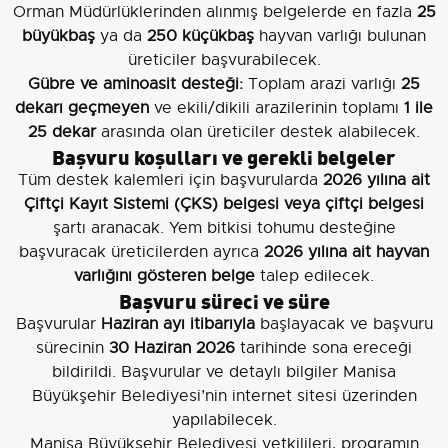
Orman Müdürlüklerinden alınmış belgelerde en fazla
25
büyükbaş
ya da
250 küçükbaş
hayvan varlığı bulunan
üreticiler başvurabilecek.
Gübre ve aminoasit desteği:
Toplam arazi varlığı
25
dekarı geçmeyen
ve ekili/dikili arazilerinin toplamı
1 ile
25 dekar
arasında olan üreticiler destek alabilecek.
Başvuru koşulları ve gerekli belgeler
Tüm destek kalemleri için başvurularda
2026 yılına ait
Çiftçi Kayıt Sistemi (ÇKS) belgesi veya çiftçi belgesi
şartı aranacak. Yem bitkisi tohumu desteğine
başvuracak üreticilerden ayrıca
2026 yılına ait hayvan
varlığını gösteren belge
talep edilecek.
Başvuru süreci ve süre
Başvurular
Haziran ayı itibarıyla
başlayacak ve başvuru
sürecinin
30 Haziran 2026
tarihinde sona ereceği
bildirildi. Başvurular ve detaylı bilgiler Manisa
Büyükşehir Belediyesi’nin internet sitesi üzerinden
yapılabilecek.
Manisa Büyükşehir Belediyesi yetkilileri, programın