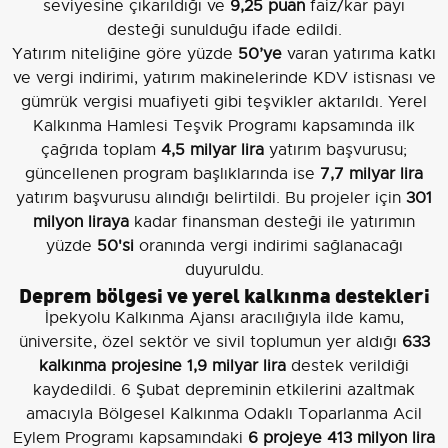
seviyesine çıkarıldığı ve
9,25 puan
faiz/kar payı
desteği sunulduğu ifade edildi.
Yatırım niteliğine göre yüzde
50’ye
varan yatırıma katkı
ve vergi indirimi, yatırım makinelerinde KDV istisnası ve
gümrük vergisi muafiyeti gibi teşvikler aktarıldı. Yerel
Kalkınma Hamlesi Teşvik Programı kapsamında ilk
çağrıda toplam
4,5 milyar lira
yatırım başvurusu;
güncellenen program başlıklarında ise
7,7 milyar lira
yatırım başvurusu alındığı belirtildi. Bu projeler için
301
milyon liraya
kadar finansman desteği ile yatırımın
yüzde
50'si
oranında vergi indirimi sağlanacağı
duyuruldu.
Deprem bölgesi ve yerel kalkınma destekleri
İpekyolu Kalkınma Ajansı aracılığıyla ilde kamu,
üniversite, özel sektör ve sivil toplumun yer aldığı
633
kalkınma projesine 1,9 milyar lira
destek verildiği
kaydedildi. 6 Şubat depreminin etkilerini azaltmak
amacıyla Bölgesel Kalkınma Odaklı Toparlanma Acil
Eylem Programı kapsamındaki
6 projeye 413 milyon lira