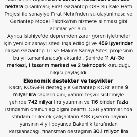
hektara
çıkarılması; Fırat-Gaziantep OSB Su İsale Hattı
Projesi ile sanayiye Fırat Nehri'nden su ulaştırılması; ve
Gaziantep Model Fabrika'nın hizmete alınması gibi
adımlar yer aldı.
Ayrıca İslahiye'de depremden zarar gören işletmeler
için yeni bir sanayi sitesi inşa edildiği ve
459 işyerinden
oluşan Gaziantep Tır ve Makina Sanayi Sitesi projesinin
bu yıl tamamlanacağı aktarıldı. Şehirde
11 Ar-Ge
merkezi, 1 tasarım merkezi ve 2 teknopark
kurulduğu
bilgisi paylaşıldı.
Ekonomik destekler ve teşvikler
Kacır, KOSGEB desteğiyle Gaziantep KOBİ'lerine
9
milyar lira
sağlandığını, yatırım teşvik sistemiyle
şehirde
742 milyar lira
yatırımın ve
116 binden fazla
istihdamın önünün açıldığını belirtti. OSB yatırımlarında
istihdam edilecek çalışanların SGK işveren payının
yarısının 4 yıl boyunca Bakanlık tarafından
karşılanacağı, finansman desteğinin
30,1 milyon lira