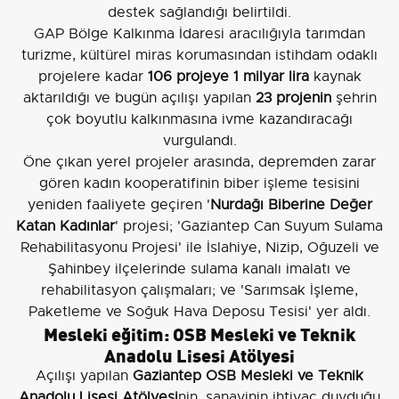
destek sağlandığı belirtildi.
GAP Bölge Kalkınma İdaresi aracılığıyla tarımdan
turizme, kültürel miras korumasından istihdam odaklı
projelere kadar
106 projeye 1 milyar lira
kaynak
aktarıldığı ve bugün açılışı yapılan
23 projenin
şehrin
çok boyutlu kalkınmasına ivme kazandıracağı
vurgulandı.
Öne çıkan yerel projeler arasında, depremden zarar
gören kadın kooperatifinin biber işleme tesisini
yeniden faaliyete geçiren '
Nurdağı Biberine Değer
Katan Kadınlar
' projesi; 'Gaziantep Can Suyum Sulama
Rehabilitasyonu Projesi' ile İslahiye, Nizip, Oğuzeli ve
Şahinbey ilçelerinde sulama kanalı imalatı ve
rehabilitasyon çalışmaları; ve 'Sarımsak İşleme,
Paketleme ve Soğuk Hava Deposu Tesisi' yer aldı.
Mesleki eğitim: OSB Mesleki ve Teknik
Anadolu Lisesi Atölyesi
Açılışı yapılan
Gaziantep OSB Mesleki ve Teknik
Anadolu Lisesi Atölyesi
nin, sanayinin ihtiyaç duyduğu