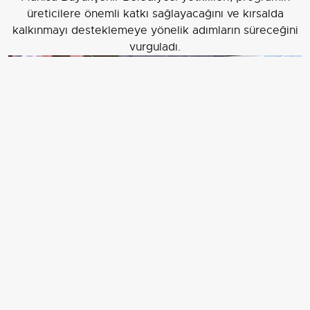
üreticilere önemli katkı sağlayacağını ve kırsalda
kalkınmayı desteklemeye yönelik adımların süreceğini
vurguladı.
MANİSA BÜYÜKŞEHİR BELEDİYESİ, TARIMSAL
ÜRETİMİ ARTIRMAK VE ÜRETİCİLERİN MALİYET