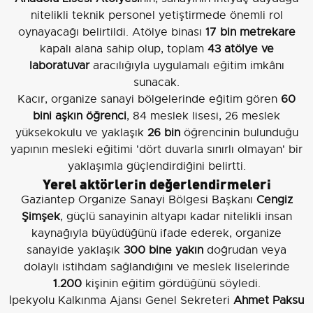
nitelikli teknik personel yetiştirmede önemli rol
oynayacağı belirtildi. Atölye binası
17 bin metrekare
kapalı alana sahip olup, toplam
43 atölye ve
laboratuvar
aracılığıyla uygulamalı eğitim imkânı
sunacak.
Kacır, organize sanayi bölgelerinde eğitim gören
60
bini aşkın öğrenci
, 84 meslek lisesi, 26 meslek
yüksekokulu ve yaklaşık
26 bin
öğrencinin bulunduğu
yapının mesleki eğitimi 'dört duvarla sınırlı olmayan' bir
yaklaşımla güçlendirdiğini belirtti.
Yerel aktörlerin değerlendirmeleri
Gaziantep Organize Sanayi Bölgesi Başkanı
Cengiz
Şimşek
, güçlü sanayinin altyapı kadar nitelikli insan
kaynağıyla büyüdüğünü ifade ederek, organize
sanayide yaklaşık
300 bine yakın
doğrudan veya
dolaylı istihdam sağlandığını ve meslek liselerinde
1.200
kişinin eğitim gördüğünü söyledi.
İpekyolu Kalkınma Ajansı Genel Sekreteri
Ahmet Paksu