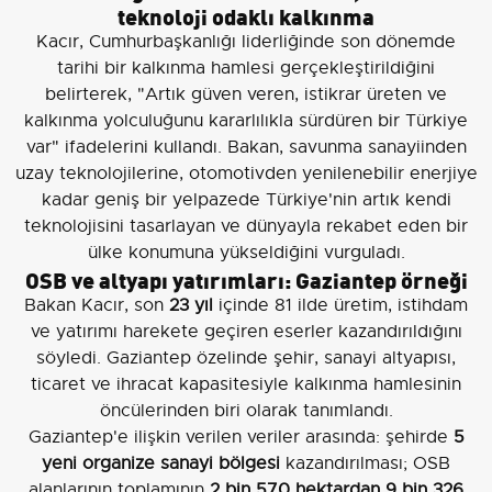
teknoloji odaklı kalkınma
Kacır, Cumhurbaşkanlığı liderliğinde son dönemde
tarihi bir kalkınma hamlesi gerçekleştirildiğini
belirterek, "Artık güven veren, istikrar üreten ve
kalkınma yolculuğunu kararlılıkla sürdüren bir Türkiye
var" ifadelerini kullandı. Bakan, savunma sanayiinden
uzay teknolojilerine, otomotivden yenilenebilir enerjiye
kadar geniş bir yelpazede Türkiye'nin artık kendi
teknolojisini tasarlayan ve dünyayla rekabet eden bir
ülke konumuna yükseldiğini vurguladı.
OSB ve altyapı yatırımları: Gaziantep örneği
Bakan Kacır, son
23 yıl
içinde 81 ilde üretim, istihdam
ve yatırımı harekete geçiren eserler kazandırıldığını
söyledi. Gaziantep özelinde şehir, sanayi altyapısı,
ticaret ve ihracat kapasitesiyle kalkınma hamlesinin
öncülerinden biri olarak tanımlandı.
Gaziantep'e ilişkin verilen veriler arasında: şehirde
5
yeni organize sanayi bölgesi
kazandırılması; OSB
alanlarının toplamının
2 bin 570 hektardan 9 bin 326