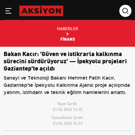
HABERLER
FINANS
Bakan Kacır: 'Güven ve istikrarla kalkınma
sürecini sürdürüyoruz' — İpekyolu projeleri
Gaziantep'te açıldı
Sanayi ve Teknoloji Bakanı Mehmet Fatih Kacır,
Gaziantep'te İpekyolu Kalkınma Ajansı proje açılışında
yatırım, istihdam ve teknik eğitim hamlelerini anlattı.
Yayın Tarihi:
03.06.2026 14:35
Güncelleme Tarihi:
03.06.2026 14:53