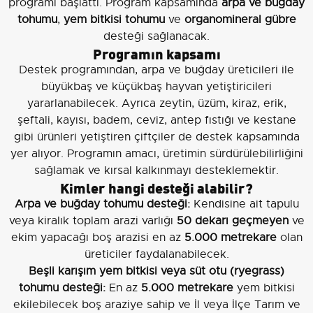
programı başlattı. Program kapsamında
arpa ve buğday
tohumu
,
yem bitkisi tohumu
ve
organomineral gübre
desteği sağlanacak.
Programın kapsamı
Destek programından, arpa ve buğday üreticileri ile
büyükbaş ve küçükbaş hayvan yetiştiricileri
yararlanabilecek. Ayrıca zeytin, üzüm, kiraz, erik,
şeftali, kayısı, badem, ceviz, antep fıstığı ve kestane
gibi ürünleri yetiştiren çiftçiler de destek kapsamında
yer alıyor. Programın amacı, üretimin sürdürülebilirliğini
sağlamak ve kırsal kalkınmayı desteklemektir.
Kimler hangi desteği alabilir?
Arpa ve buğday tohumu desteği:
Kendisine ait tapulu
veya kiralık toplam arazi varlığı
50 dekarı geçmeyen
ve
ekim yapacağı boş arazisi en az
5.000 metrekare
olan
üreticiler faydalanabilecek.
Beşli karışım yem bitkisi veya süt otu (ryegrass)
tohumu desteği:
En az
5.000 metrekare
yem bitkisi
ekilebilecek boş araziye sahip ve İl veya İlçe Tarım ve