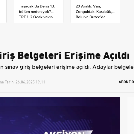
Taşacak Bu Deniz 13.
29 Aralık: Van,
bölüm neden yok?
Zonguldak, Karabük,
TRT 1, 2 Ocak yayın
Bolu ve Düzce'de
planını değiştirdi
okullar tatil —
Üniversiteler ne
durumda?
riş Belgeleri Erişime Açıldı
sınav giriş belgeleri erişime açıldı. Adaylar belgeler
e Tarihi:
26.06.2025 19:11
ABONE O