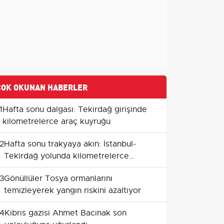
ÇOK OKUNAN HABERLER
1
Hafta sonu dalgası: Tekirdağ girişinde
kilometrelerce araç kuyruğu
2
Hafta sonu trakyaya akın: İstanbul-
Tekirdağ yolunda kilometrelerce
kuyruk
3
Gönüllüler Tosya ormanlarını
temizleyerek yangın riskini azaltıyor
4
Kıbrıs gazisi Ahmet Bacınak son