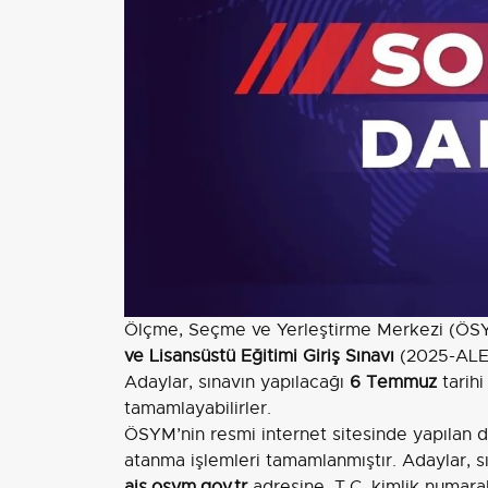
Ölçme, Seçme ve Yerleştirme Merkezi (ÖS
ve Lisansüstü Eğitimi Giriş Sınavı
(2025-ALES/
Adaylar, sınavın yapılacağı
6 Temmuz
tarihi
tamamlayabilirler.
ÖSYM’nin resmi internet sitesinde yapılan du
atanma işlemleri tamamlanmıştır. Adaylar, sı
ais.osym.gov.tr
adresine, T.C. kimlik numaral