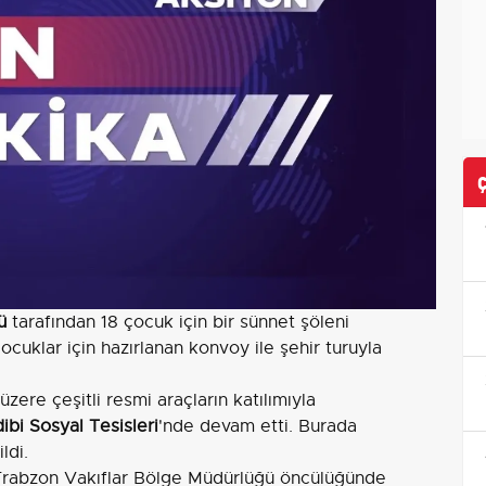
ü
tarafından 18 çocuk için bir sünnet şöleni
ocuklar için hazırlanan konvoy ile şehir turuyla
zere çeşitli resmi araçların katılımıyla
dibi Sosyal Tesisleri
'nde devam etti. Burada
ldi.
 Trabzon Vakıflar Bölge Müdürlüğü öncülüğünde