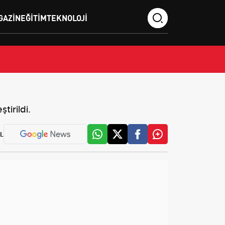
GAZIN
EĞITIM
TEKNOLOJI
tirildi.
L