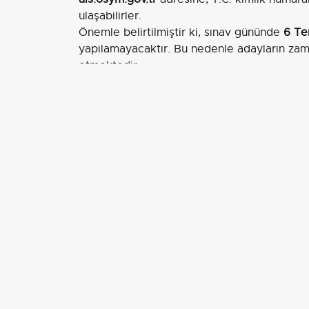
ulaşabilirler.
Önemle belirtilmiştir ki, sınav gününde
6 T
yapılamayacaktır. Bu nedenle adayların zam
etmektedir.
EDİTÖR
Aksiyon Haber Ajansı
İLGİLİ HABERLER