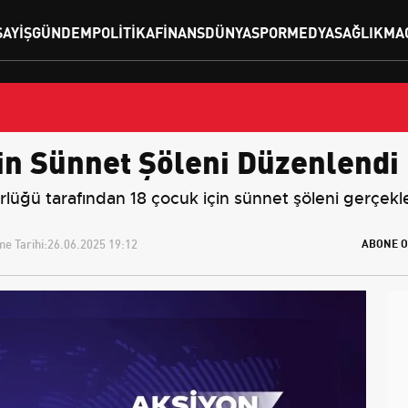
SAYIŞ
GÜNDEM
POLITIKA
FINANS
DÜNYA
SPOR
MEDYA
SAĞLIK
MA
çin Sünnet Şöleni Düzenlendi
üğü tarafından 18 çocuk için sünnet şöleni gerçekleş
e Tarihi:
26.06.2025 19:12
ABONE O