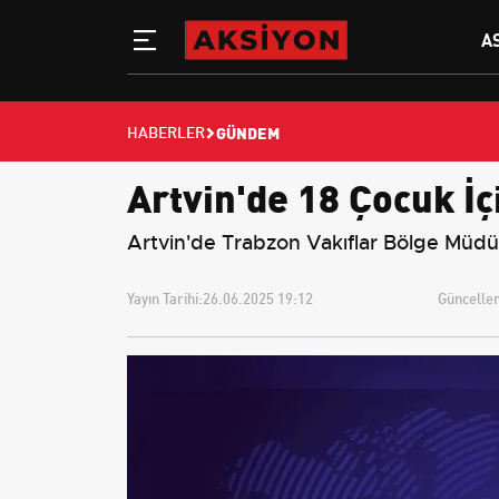
A
GÜNDEM
HABERLER
Artvin'de 18 Çocuk İ
Artvin'de Trabzon Vakıflar Bölge Müdürl
Yayın Tarihi:
26.06.2025 19:12
Güncellem