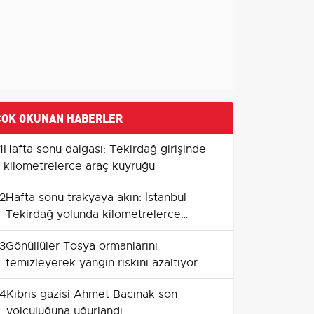
ÇOK OKUNAN HABERLER
1
Hafta sonu dalgası: Tekirdağ girişinde
kilometrelerce araç kuyruğu
2
Hafta sonu trakyaya akın: İstanbul-
Tekirdağ yolunda kilometrelerce
kuyruk
3
Gönüllüler Tosya ormanlarını
temizleyerek yangın riskini azaltıyor
4
Kıbrıs gazisi Ahmet Bacınak son
yolculuğuna uğurlandı