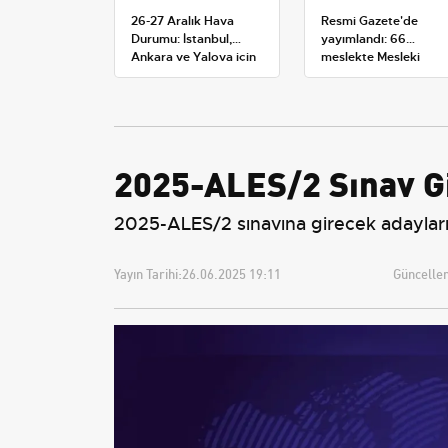
26-27 Aralık Hava
Resmi Gazete'de
Durumu: İstanbul,
yayımlandı: 66
Ankara ve Yalova için
meslekte Mesleki
Kar Tahminleri
Yeterlilik Belgesi
zorunluluğu
2025-ALES/2 Sınav Gi
2025-ALES/2 sınavına girecek adayların 
Yayın Tarihi:
26.06.2025 19:11
Güncellem