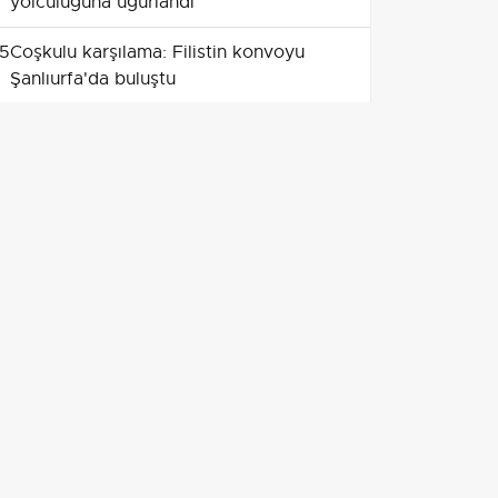
yolculuğuna uğurlandı
5
Coşkulu karşılama: Filistin konvoyu
Şanlıurfa'da buluştu
6
İstanbulluların serinleme adresi
Kireçburnu sahili oldu
7
Buldan'da ana yola zarar vermeden
1.800 metrelik yağmur suyu hattı
döşeniyor