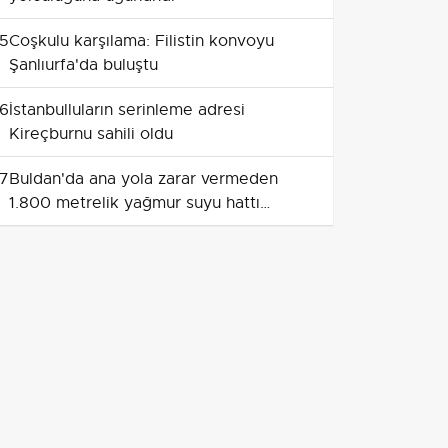
5
Coşkulu karşılama: Filistin konvoyu
Şanlıurfa'da buluştu
6
İstanbulluların serinleme adresi
Kireçburnu sahili oldu
7
Buldan'da ana yola zarar vermeden
1.800 metrelik yağmur suyu hattı
döşeniyor