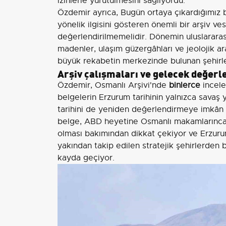
izinlerle yürütülmesini sağlıyordu.
Özdemir ayrıca, Bugün ortaya çıkardığımız b
yönelik ilgisini gösteren önemli bir arşiv ves
değerlendirilmemelidir. Dönemin uluslararası 
madenler, ulaşım güzergâhları ve jeolojik 
büyük rekabetin merkezinde bulunan şehirlerd
Arşiv çalışmaları ve gelecek değer
Özdemir, Osmanlı Arşivi'nde
binlerce
incele
belgelerin Erzurum tarihinin yalnızca savaş 
tarihini de yeniden değerlendirmeye imkân s
belge, ABD heyetine Osmanlı makamlarınca 
olması bakımından dikkat çekiyor ve Erzurum
yakından takip edilen stratejik şehirlerden 
kayda geçiyor.