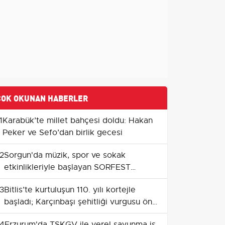
ÇOK OKUNAN HABERLER
1
Karabük’te millet bahçesi doldu: Hakan
Peker ve Sefo’dan birlik gecesi
2
Sorgun'da müzik, spor ve sokak
etkinlikleriyle başlayan SORFEST
coşkuya dönüştü
3
Bitlis’te kurtuluşun 110. yılı kortejle
başladı; Karçınbaşı şehitliği vurgusu öne
çıktı
4
Erzurum'da TSKGV ile yerel savunma iş