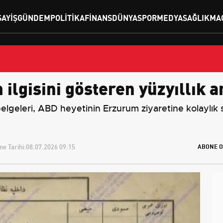
SAYIŞ
GÜNDEM
POLITIKA
FINANS
DÜNYA
SPOR
MEDYA
SAĞLIK
MA
lgisini gösteren yüzyıllık a
elgeleri, ABD heyetinin Erzurum ziyaretine kolaylık
e Tarihi:
08.07.2026 09:15
ABONE O