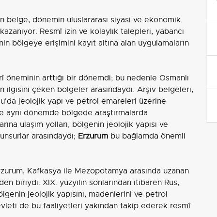
ıyan belge, dönemin uluslararası siyasi ve ekonomik
azanıyor. Resmî izin ve kolaylık talepleri, yabancı
nin bölgeye erişimini kayıt altına alan uygulamaların
erî öneminin arttığı bir dönemdi; bu nedenle Osmanlı
n ilgisini çeken bölgeler arasındaydı. Arşiv belgeleri,
u'da jeolojik yapı ve petrol emareleri üzerine
 de aynı dönemde bölgede araştırmalarda
ına ulaşım yolları, bölgenin jeolojik yapısı ve
i unsurlar arasındaydı;
Erzurum
bu bağlamda önemli
rzurum, Kafkasya ile Mezopotamya arasında uzanan
n biriydi. XIX. yüzyılın sonlarından itibaren Rus,
ölgenin jeolojik yapısını, madenlerini ve petrol
leti de bu faaliyetleri yakından takip ederek resmî