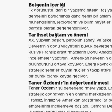
Belgenin içeriği
İlk görünüşte idarî bir yazışma niteliği taş
dengeleri bağlamında daha geniş bir anlam k
mühendislerin, jeologların ve bilim heyetleri
parçası olarak değerlendiriliyor.
Tarihsel bağlam ve önemi
XX. yüzyılın başları, petrolün sanayi ve ask
Devleti'nin doğu vilayetleri büyük devletleri
Rus ve Fransız araştırmacıların Doğu Anadol
incelemeler yaptığını, Amerikan heyetinin
bulunduğunu ortaya koyuyor. Enerji kaynaklar
stratejik şehirler büyük güçlerin takip ettiğ
bir durak olarak kayda geçiyor.
Taner Özdemir'in değerlendirmesi
Taner Özdemir
şu değerlendirmeyi yaptı: E
stratejik coğrafyanın en önemli merkezlerinde
Fransız, İngiliz ve Amerikan araştırmacılar b
emarelerini incelemeye başladı. Osmanlı Dev