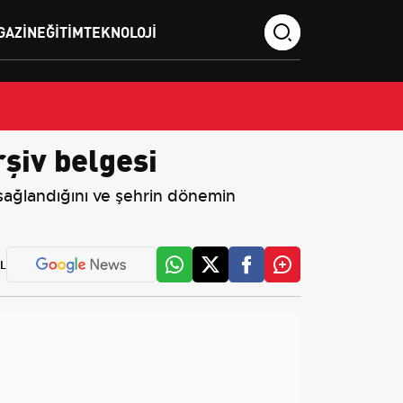
GAZIN
EĞITIM
TEKNOLOJI
rşiv belgesi
 sağlandığını ve şehrin dönemin
L