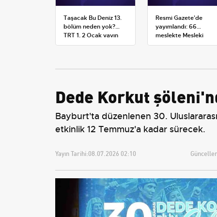
Taşacak Bu Deniz 13.
Resmi Gazete'de
bölüm neden yok?
yayımlandı: 66
TRT 1, 2 Ocak yayın
meslekte Mesleki
planını değiştirdi
Yeterlilik Belgesi
zorunluluğu
Dede Korkut şöleni'n
Bayburt'ta düzenlenen 30. Uluslararası 
etkinlik 12 Temmuz'a kadar sürecek.
Yayın Tarihi:
08.07.2026 02:10
Güncellem