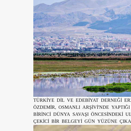
TÜRKİYE DİL VE EDEBİYAT DERNEĞİ E
ÖZDEMİR, OSMANLI ARŞİVİ'NDE YAPTIĞ
BİRİNCİ DÜNYA SAVAŞI ÖNCESİNDEKİ U
ÇEKİCİ BİR BELGEYİ GÜN YÜZÜNE ÇIKA