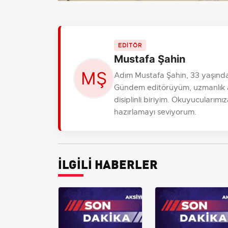
EDİTÖR
Mustafa Şahin
Adım Mustafa Şahin, 33 yaşında
Gündem editörüyüm, uzmanlık al
disiplinli biriyim. Okuyucularım
hazırlamayı seviyorum.
İLGİLİ HABERLER