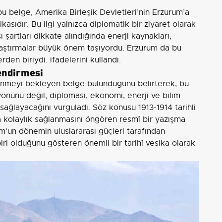
u belge, Amerika Birleşik Devletleri’nin Erzurum’a
ikasıdır. Bu ilgi yalnızca diplomatik bir ziyaret olarak
şartları dikkate alındığında enerji kaynakları,
araştırmalar büyük önem taşıyordu. Erzurum da bu
en biriydi. ifadelerini kullandı.
lendirmesi
nmeyi bekleyen belge bulunduğunu belirterek, bu
yönünü değil; diplomasi, ekonomi, enerji ve bilim
ağlayacağını vurguladı. Söz konusu 1913-1914 tarihli
kolaylık sağlanmasını öngören resmî bir yazışma
'un dönemin uluslararası güçleri tarafından
biri olduğunu gösteren önemli bir tarihî vesika olarak