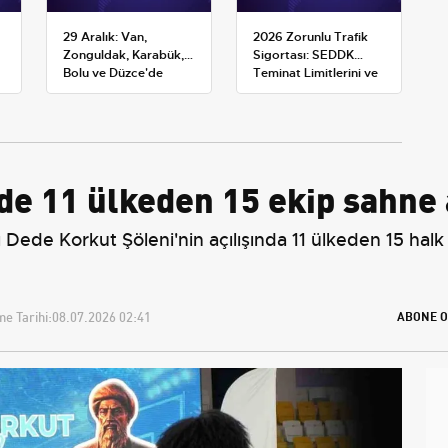
29 Aralık: Van,
2026 Zorunlu Trafik
Zonguldak, Karabük,
Sigortası: SEDDK
Bolu ve Düzce'de
Teminat Limitlerini ve
okullar tatil —
Çoklu Araç Tarifesini
Üniversiteler ne
Yeniden Belirledi
durumda?
de 11 ülkeden 15 ekip sahne 
Dede Korkut Şöleni'nin açılışında 11 ülkeden 15 halk
e Tarihi:
08.07.2026 02:41
ABONE O