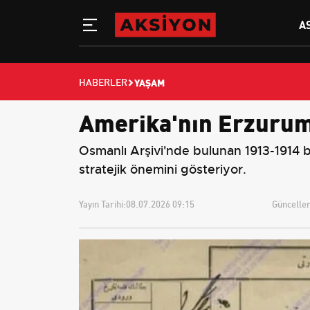
A
YAŞAM
HABERLER
Amerika'nın Erzurum i
Osmanlı Arşivi'nde bulunan 1913-1914 b
stratejik önemini gösteriyor.
Yayın Tarihi:
08.07.2026 09:15
Güncellem