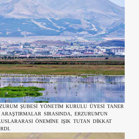
RZURUM ŞUBESİ YÖNETİM KURULU ÜYESİ TANER
I ARAŞTIRMALAR SIRASINDA, ERZURUM'UN
LUSLARARASI ÖNEMİNE IŞIK TUTAN DİKKAT
RDI.