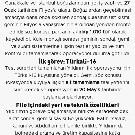
Çanakkale ve İstanbul boğazlarından geçiş yaptı ve
27
Ocak
tarihinde Filyos’a ulaştı. Boğazlardan geçebilmesi
amacıyla daha önce sökülen sondaj kulesinin üst kısmı,
geminin Filyos’a yanaşmasının ardından yeniden monte
edildi; söz konusu parçanın ağırlığı
1.010 ton
olarak
kaydedildi. Kule montajı sonrası geminin sondaj, gemi
ve sualtı sistemlerine ilişkin testler yapıldı ve tüm
kontroller tamamlanarak operasyonel duruma getirildi.
İlk görev: Türkali-16
Test süreçleri tamamlanan Yıldırım, ilk operasyonu için
Türkali-16 kuyusuna yöneldi. Gemi, söz konusu
lokasyonda kuyuya ilişkin
alt tamamlama
faaliyetlerini
sürdürecek ve operasyonun
20 Mayıs
tarihinde
başlaması planlanıyor.
Filo içindeki yeri ve teknik özellikleri
Yıldırım’ın göreve başlamasıyla birlikte Karadeniz’deki
aktif sondaj gemisi sayısı
5
e yükseldi; Fatih, Yavuz,
Kanuni ve Abdülhamid Han ile birlikte Yıldırım da
bölgedeki arama ve üretim kapasitesine katkı