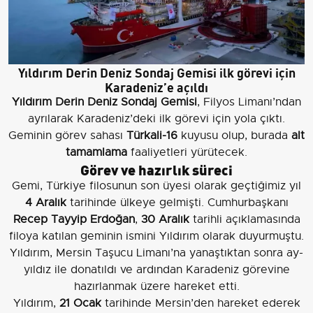
Yıldırım Derin Deniz Sondaj Gemisi ilk görevi için
Karadeniz’e açıldı
Yıldırım Derin Deniz Sondaj Gemisi
, Filyos Limanı’ndan
ayrılarak Karadeniz’deki ilk görevi için yola çıktı.
Geminin görev sahası
Türkali-16
kuyusu olup, burada
alt
tamamlama
faaliyetleri yürütecek.
Görev ve hazırlık süreci
Gemi, Türkiye filosunun son üyesi olarak geçtiğimiz yıl
4 Aralık
tarihinde ülkeye gelmişti. Cumhurbaşkanı
Recep Tayyip Erdoğan
,
30 Aralık
tarihli açıklamasında
filoya katılan geminin ismini Yıldırım olarak duyurmuştu.
Yıldırım, Mersin Taşucu Limanı’na yanaştıktan sonra ay-
yıldız ile donatıldı ve ardından Karadeniz görevine
hazırlanmak üzere hareket etti.
Yıldırım,
21 Ocak
tarihinde Mersin’den hareket ederek