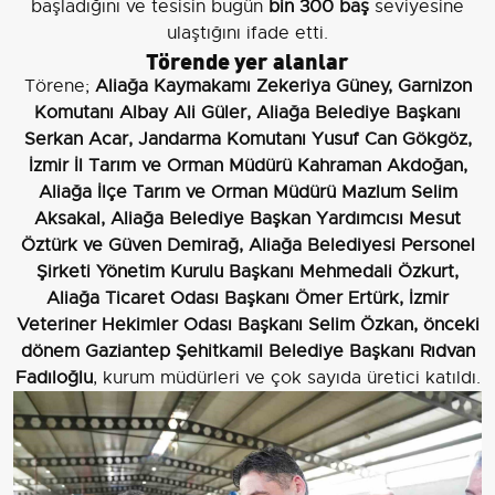
başladığını ve tesisin bugün
bin 300 baş
seviyesine
ulaştığını ifade etti.
Törende yer alanlar
Törene;
Aliağa Kaymakamı Zekeriya Güney, Garnizon
Komutanı Albay Ali Güler, Aliağa Belediye Başkanı
Serkan Acar, Jandarma Komutanı Yusuf Can Gökgöz,
İzmir İl Tarım ve Orman Müdürü Kahraman Akdoğan,
Aliağa İlçe Tarım ve Orman Müdürü Mazlum Selim
Aksakal, Aliağa Belediye Başkan Yardımcısı Mesut
Öztürk ve Güven Demirağ, Aliağa Belediyesi Personel
Şirketi Yönetim Kurulu Başkanı Mehmedali Özkurt,
Aliağa Ticaret Odası Başkanı Ömer Ertürk, İzmir
Veteriner Hekimler Odası Başkanı Selim Özkan, önceki
dönem Gaziantep Şehitkamil Belediye Başkanı Rıdvan
Fadıloğlu
, kurum müdürleri ve çok sayıda üretici katıldı.