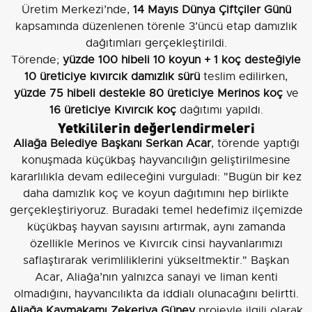
Üretim Merkezi’nde,
14 Mayıs Dünya Çiftçiler Günü
kapsamında düzenlenen törenle 3’üncü etap damızlık
dağıtımları gerçekleştirildi.
Törende;
yüzde 100 hibeli 10 koyun + 1 koç desteğiyle
10 üreticiye kıvırcık damızlık sürü
teslim edilirken,
yüzde 75 hibeli destekle 80 üreticiye Merinos koç
ve
16 üreticiye Kıvırcık koç
dağıtımı yapıldı.
Yetkililerin değerlendirmeleri
Aliağa Belediye Başkanı Serkan Acar
, törende yaptığı
konuşmada küçükbaş hayvancılığın geliştirilmesine
kararlılıkla devam edileceğini vurguladı: "Bugün bir kez
daha damızlık koç ve koyun dağıtımını hep birlikte
gerçekleştiriyoruz. Buradaki temel hedefimiz ilçemizde
küçükbaş hayvan sayısını artırmak, aynı zamanda
özellikle Merinos ve Kıvırcık cinsi hayvanlarımızı
saflaştırarak verimliliklerini yükseltmektir." Başkan
Acar, Aliağa’nın yalnızca sanayi ve liman kenti
olmadığını, hayvancılıkta da iddialı olunacağını belirtti.
Aliağa Kaymakamı Zekeriya Güney
projeyle ilgili olarak