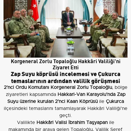
Korgeneral Zorlu Topaloğlu Hakkâri Valiliği'ni
Ziyaret Etti
Zap Suyu köprüsü incelemesi ve Çukurca
temaslarının ardından valilik görüşmesi
2’nci Ordu Komutanı Korgeneral Zorlu Topaloğlu
, bölge
ziyaretleri kapsamında
Hakkari-Van Karayolu’nda Zap
Suyu üzerine kurulan 2’nci Kaan Köprüsü
ile
Çukurca
ilçesindeki temaslarını tamamlayarak Hakkâri Valiliği'ne
geçti.
Valilikte
Hakkâri Valisi İbrahim Taşyapan
ile
makamında bir araya gelen Topaloğlu, Valilik Şeref