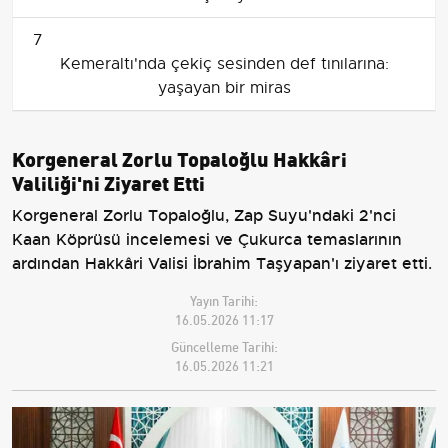
7
Kemeraltı'nda çekiç sesinden def tınılarına:
yaşayan bir miras
Korgeneral Zorlu Topaloğlu Hakkâri
Valiliği'ni Ziyaret Etti
Korgeneral Zorlu Topaloğlu, Zap Suyu'ndaki 2'nci
Kaan Köprüsü incelemesi ve Çukurca temaslarının
ardından Hakkâri Valisi İbrahim Taşyapan'ı ziyaret etti.
Yayın Tarihi:
16.05.2026 11:17
Güncelleme Tarihi:
16.05.2026 11:21