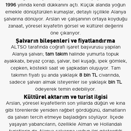
1996
yılında kendi dükkanını açtı. Küçük alanda yoğun
emekle dönüştürülen kumaşlar, detaylı işçilikle Alanya
şalvarına dönüyor. Arslan ve çalışanının ortaya koyduğu
zanaat, yöresel kıyafetin görsel ve kültürel değerini
öne çıkarıyor.
Şalvarın bileşenleri ve fiyatlandırma
ALTSO tarafında coğrafi işaret başvurusu yapılan
Alanya şalvarı;
tam takım
halinde yumurta topuk
ayakkabı, beyaz çorap, şalvar, bel kuşağı, ipek gömlek,
cepken, köstekli saat ve şapkadan oluşuyor. Tam
takımın fiyatı şu anda yaklaşık
8 bin TL
civarında,
sadece şalvarı almak isteyenler ise yaklaşık
bin TL
ödeyerek temin edebiliyor.
Kültürel aktarım ve turist ilgisi
Arslan, yöresel kıyafetlerin son yıllarda düğün ve kına
gibi törenlerde yeniden rağbet gördüğünü, damatların
da şalvarı tercih etmeye başladığını söylüyor. İlçede
yaşayan yabancıların, özellikle Alman ve Hollandalı