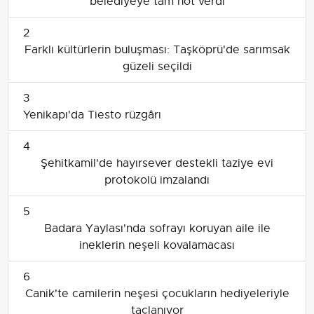
belediyeye tam not verdi
2
Farklı kültürlerin buluşması: Taşköprü'de sarımsak
güzeli seçildi
3
Yenikapı'da Tiesto rüzgârı
4
Şehitkamil'de hayırsever destekli taziye evi
protokolü imzalandı
5
Badara Yaylası'nda sofrayı koruyan aile ile
ineklerin neşeli kovalamacası
6
Canik'te camilerin neşesi çocukların hediyeleriyle
taçlanıyor