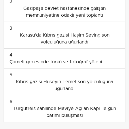
2
Gazipaşa devlet hastanesinde çalışan
memnuniyetine odaklı yeni toplantı
3
Karasu'da Kıbrıs gazisi Haşim Sevinç son
yolculuğuna uğurlandı
4
Çameli gecesinde türkü ve fotoğraf şöleni
5
Kıbrıs gazisi Hüseyin Temel son yolculuğuna
uğurlandı
6
Turgutreis sahilinde Maviye Açılan Kapı ile gün
batımı buluşması