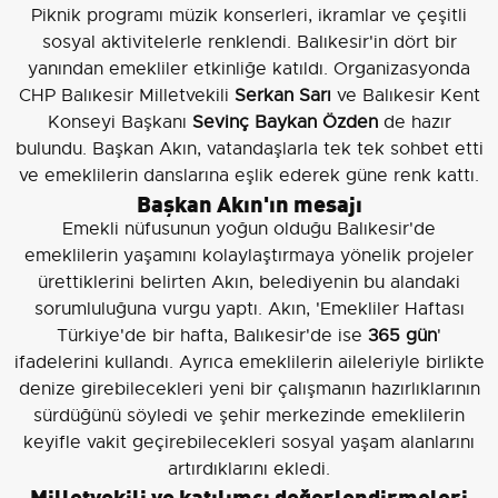
Piknik programı müzik konserleri, ikramlar ve çeşitli
sosyal aktivitelerle renklendi. Balıkesir'in dört bir
yanından emekliler etkinliğe katıldı. Organizasyonda
CHP Balıkesir Milletvekili
Serkan Sarı
ve Balıkesir Kent
Konseyi Başkanı
Sevinç Baykan Özden
de hazır
bulundu. Başkan Akın, vatandaşlarla tek tek sohbet etti
ve emeklilerin danslarına eşlik ederek güne renk kattı.
Başkan Akın'ın mesajı
Emekli nüfusunun yoğun olduğu Balıkesir'de
emeklilerin yaşamını kolaylaştırmaya yönelik projeler
ürettiklerini belirten Akın, belediyenin bu alandaki
sorumluluğuna vurgu yaptı. Akın, 'Emekliler Haftası
Türkiye'de bir hafta, Balıkesir'de ise
365 gün
'
ifadelerini kullandı. Ayrıca emeklilerin aileleriyle birlikte
denize girebilecekleri yeni bir çalışmanın hazırlıklarının
sürdüğünü söyledi ve şehir merkezinde emeklilerin
keyifle vakit geçirebilecekleri sosyal yaşam alanlarını
artırdıklarını ekledi.
Milletvekili ve katılımcı değerlendirmeleri