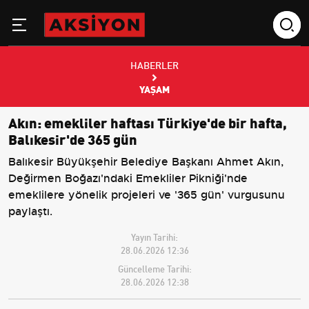
HABERLER
YAŞAM
Akın: emekliler haftası Türkiye'de bir hafta,
Balıkesir'de 365 gün
Balıkesir Büyükşehir Belediye Başkanı Ahmet Akın,
Değirmen Boğazı'ndaki Emekliler Pikniği'nde
emeklilere yönelik projeleri ve '365 gün' vurgusunu
paylaştı.
Yayın Tarihi:
28.06.2026 12:36
Güncelleme Tarihi:
28.06.2026 12:38