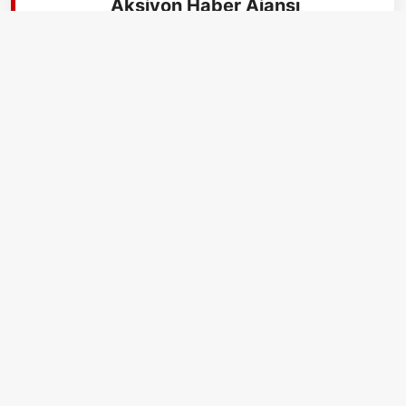
Aksiyon Haber Ajansı
İLGİLİ HABERLER
26-27 Aralık Hava Durumu: İstanbul, Ankara ve Yalova için Kar
Tahminleri