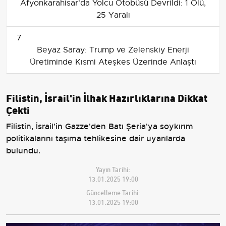
Afyonkarahisar'da Yolcu Otobüsü Devrildi: 1 Ölü,
25 Yaralı
7
Beyaz Saray: Trump ve Zelenskiy Enerji
Üretiminde Kısmi Ateşkes Üzerinde Anlaştı
Filistin, İsrail'in İlhak Hazırlıklarına Dikkat
Çekti
Filistin, İsrail'in Gazze'den Batı Şeria'ya soykırım
politikalarını taşıma tehlikesine dair uyarılarda
bulundu.
Yayın Tarihi:
13.01.2025 19:00
Güncelleme Tarihi:
13.01.2025 19:00