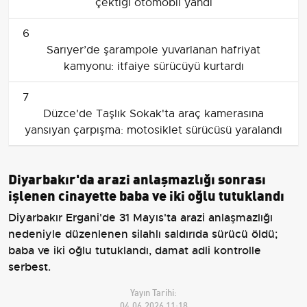
çektiği otomobil yandı
6
Sarıyer’de şarampole yuvarlanan hafriyat
kamyonu: itfaiye sürücüyü kurtardı
7
Düzce'de Taşlık Sokak'ta araç kamerasına
yansıyan çarpışma: motosiklet sürücüsü yaralandı
Diyarbakır'da arazi anlaşmazlığı sonrası
işlenen cinayette baba ve iki oğlu tutuklandı
Diyarbakır Ergani'de 31 Mayıs'ta arazi anlaşmazlığı
nedeniyle düzenlenen silahlı saldırıda sürücü öldü;
baba ve iki oğlu tutuklandı, damat adli kontrolle
serbest.
Yayın Tarihi:
04.06.2026 11:18