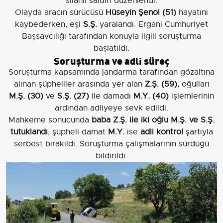
silahlı saldırı düzenlendi.
Olayda aracın sürücüsü
Hüseyin Şenol (51)
hayatını
kaybederken, eşi
S.Ş.
yaralandı. Ergani Cumhuriyet
Başsavcılığı tarafından konuyla ilgili soruşturma
başlatıldı.
Soruşturma ve adli süreç
Soruşturma kapsamında jandarma tarafından gözaltına
alınan şüpheliler arasında yer alan
Z.Ş. (59)
, oğulları
M.Ş. (30)
ve
S.Ş. (27)
ile damadı
M.Y. (40)
işlemlerinin
ardından adliyeye sevk edildi.
Mahkeme sonucunda
baba Z.Ş. ile iki oğlu M.Ş. ve S.Ş.
tutuklandı
; şüpheli damat
M.Y.
ise
adli kontrol
şartıyla
serbest bırakıldı. Soruşturma çalışmalarının sürdüğü
bildirildi.