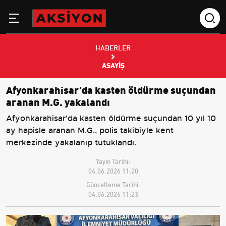
HABERLER
ASAYIŞ
Afyonkarahisar'da kasten öldürme suçundan
aranan M.G. yakalandı
Afyonkarahisar'da kasten öldürme suçundan 10 yıl 10
ay hapisle aranan M.G., polis takibiyle kent
merkezinde yakalanıp tutuklandı.
Yayın Tarihi:
04.06.2026 11:20
Güncelleme Tarihi:
04.06.2026 11:23