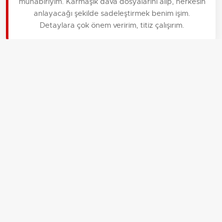
muhabiriyim. Karmaşık dava dosyalarını alıp, herkesin
anlayacağı şekilde sadeleştirmek benim işim.
Detaylara çok önem veririm, titiz çalışırım.
İLGİLİ HABERLER