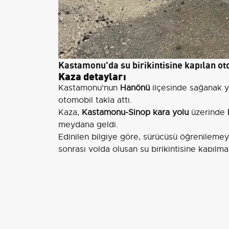
Kastamonu'da su birikintisine kapılan oto
Kaza detayları
Kastamonu'nun
Hanönü
ilçesinde sağanak ya
otomobil takla attı.
Kaza,
Kastamonu-Sinop kara yolu
üzerinde
meydana geldi.
Edinilen bilgiye göre, sürücüsü öğrenilem
sonrası yolda oluşan su birikintisine kapılm
kaybetmesiyle takla attı.
Şarampolde takla atan otomobil bariyerlere