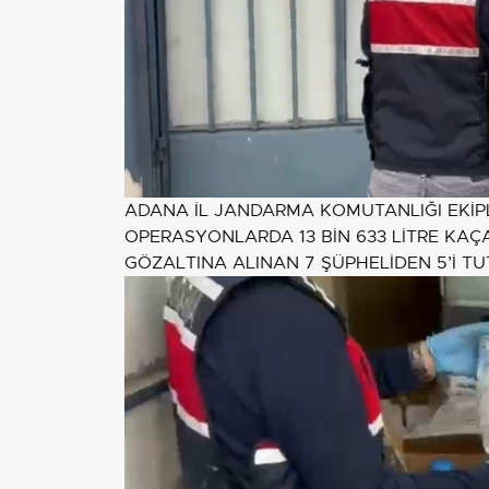
ADANA İL JANDARMA KOMUTANLIĞI EKİ
OPERASYONLARDA 13 BİN 633 LİTRE KAÇ
GÖZALTINA ALINAN 7 ŞÜPHELİDEN 5’İ TU