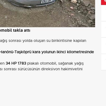
mobil takla attı
ğış sonrası yolda oluşan su birikintisine kapılan
Hanönü-Taşköprü kara yolunun ikinci kilometresinde
eyen
34 HP 1783
plakalı otomobil, sağanak yağış
ası sonrası sürücüsünün direksiyon hakimiyetini
 çarparak durabildi.
Kazada yaralanan olmadı.