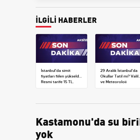
İLGİLİ HABERLER
İstanbul'da simit
29 Aralık İstanbul'da
fiyatları fiilen yükseldi:
Okullar Tatil mi? Valili
Resmi tarife 15 TL,
ve Meteoroloji
satışlar 20-25 TL'ye
Açıklamaları
çıktı
Kastamonu'da su birik
yok