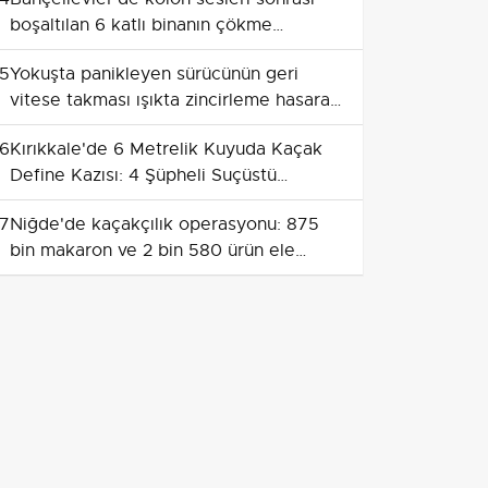
boşaltılan 6 katlı binanın çökme
görüntüleri
5
Yokuşta panikleyen sürücünün geri
vitese takması ışıkta zincirleme hasara
yol açtı
6
Kırıkkale'de 6 Metrelik Kuyuda Kaçak
Define Kazısı: 4 Şüpheli Suçüstü
Yakalandı
7
Niğde'de kaçakçılık operasyonu: 875
bin makaron ve 2 bin 580 ürün ele
geçirildi