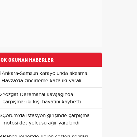
ÇOK OKUNAN HABERLER
1
Ankara-Samsun karayolunda aksama:
Havza'da zincirleme kaza iki yaralı
2
Yozgat Deremahal kavşağında
çarpışma: iki kişi hayatını kaybetti
3
Çorum'da istasyon girişinde çarpışma:
motosiklet yolcusu ağır yaralandı
4
Bahçelievler'de kolon sesleri sonrası