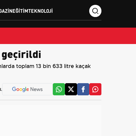
GAZIN
EĞITIM
TEKNOLOJI
geçirildi
arda toplam 13 bin 633 litre kaçak
L