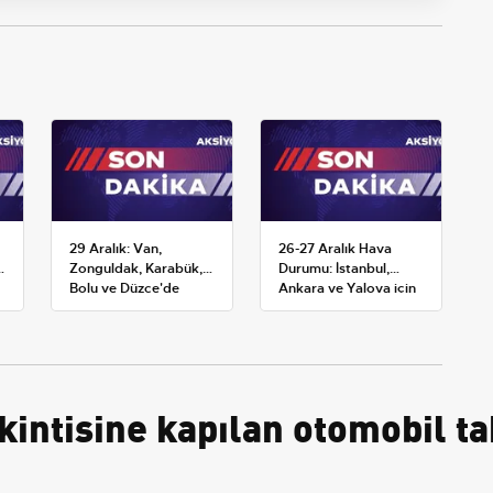
29 Aralık: Van,
26-27 Aralık Hava
k
Zonguldak, Karabük,
Durumu: İstanbul,
Bolu ve Düzce'de
Ankara ve Yalova için
okullar tatil —
Kar Tahminleri
Üniversiteler ne
durumda?
intisine kapılan otomobil tak