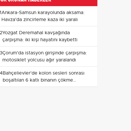
1
Ankara-Samsun karayolunda aksama:
Havza'da zincirleme kaza iki yaralı
2
Yozgat Deremahal kavşağında
çarpışma: iki kişi hayatını kaybetti
3
Çorum'da istasyon girişinde çarpışma:
motosiklet yolcusu ağır yaralandı
4
Bahçelievler'de kolon sesleri sonrası
boşaltılan 6 katlı binanın çökme
görüntüleri
5
Yokuşta panikleyen sürücünün geri
vitese takması ışıkta zincirleme hasara
yol açtı
6
Kırıkkale'de 6 Metrelik Kuyuda Kaçak
Define Kazısı: 4 Şüpheli Suçüstü
Yakalandı