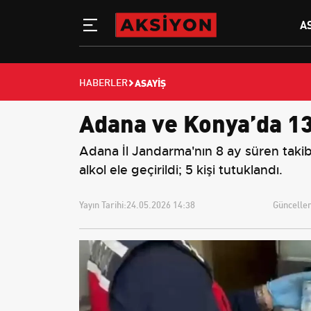
A
ASAYIŞ
HABERLER
Adana ve Konya’da 13 
Adana İl Jandarma'nın 8 ay süren taki
alkol ele geçirildi; 5 kişi tutuklandı.
Yayın Tarihi:
24.05.2026 14:38
Güncellem