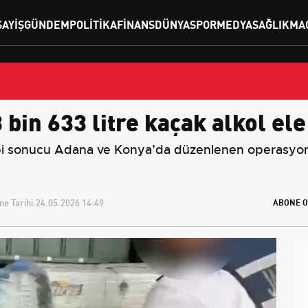
SAYIŞ
GÜNDEM
POLITIKA
FINANS
DÜNYA
SPOR
MEDYA
SAĞLIK
MA
bin 633 litre kaçak alkol ele 
bi sonucu Adana ve Konya’da düzenlenen operasyonl
e Tarihi:
24.05.2026 14:49
ABONE O