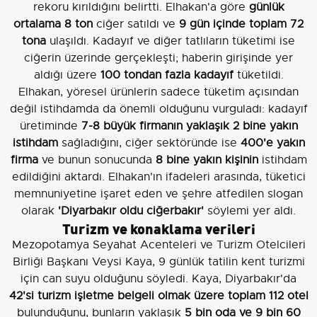
rekoru kırıldığını belirtti. Elhakan'a göre
günlük
ortalama 8 ton
ciğer satıldı ve
9 gün içinde toplam 72
tona
ulaşıldı. Kadayıf ve diğer tatlıların tüketimi ise
ciğerin üzerinde gerçekleşti; haberin girişinde yer
aldığı üzere
100 tondan fazla kadayıf
tüketildi.
Elhakan, yöresel ürünlerin sadece tüketim açısından
değil istihdamda da önemli olduğunu vurguladı: kadayıf
üretiminde
7-8 büyük firmanın yaklaşık 2 bine yakın
istihdam
sağladığını, ciğer sektöründe ise
400'e yakın
firma
ve bunun sonucunda
8 bine yakın kişinin
istihdam
edildiğini aktardı. Elhakan'ın ifadeleri arasında, tüketici
memnuniyetine işaret eden ve şehre atfedilen slogan
olarak
'Diyarbakır oldu ciğerbakır'
söylemi yer aldı.
Turizm ve konaklama verileri
Mezopotamya Seyahat Acenteleri ve Turizm Otelcileri
Birliği Başkanı Veysi Kaya, 9 günlük tatilin kent turizmi
için can suyu olduğunu söyledi. Kaya, Diyarbakır'da
42'si turizm işletme belgeli olmak üzere toplam 112 otel
bulunduğunu, bunların yaklaşık
5 bin oda ve 9 bin 60