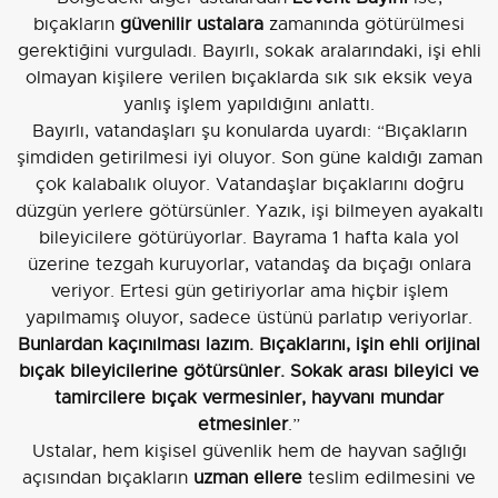
bıçakların
güvenilir ustalara
zamanında götürülmesi
gerektiğini vurguladı. Bayırlı, sokak aralarındaki, işi ehli
olmayan kişilere verilen bıçaklarda sık sık eksik veya
yanlış işlem yapıldığını anlattı.
Bayırlı, vatandaşları şu konularda uyardı: “Bıçakların
şimdiden getirilmesi iyi oluyor. Son güne kaldığı zaman
çok kalabalık oluyor. Vatandaşlar bıçaklarını doğru
düzgün yerlere götürsünler. Yazık, işi bilmeyen ayakaltı
bileyicilere götürüyorlar. Bayrama 1 hafta kala yol
üzerine tezgah kuruyorlar, vatandaş da bıçağı onlara
veriyor. Ertesi gün getiriyorlar ama hiçbir işlem
yapılmamış oluyor, sadece üstünü parlatıp veriyorlar.
Bunlardan kaçınılması lazım. Bıçaklarını, işin ehli orijinal
bıçak bileyicilerine götürsünler. Sokak arası bileyici ve
tamircilere bıçak vermesinler, hayvanı mundar
etmesinler
.”
Ustalar, hem kişisel güvenlik hem de hayvan sağlığı
açısından bıçakların
uzman ellere
teslim edilmesini ve