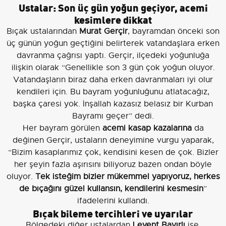
Ustalar: Son üç gün yoğun geçiyor, acemi
kesimlere dikkat
Bıçak ustalarından
Murat Gerçir
, bayramdan önceki son
üç günün yoğun geçtiğini belirterek vatandaşlara erken
davranma çağrısı yaptı. Gerçir, ilçedeki yoğunluğa
ilişkin olarak “Genellikle son 3 gün çok yoğun oluyor.
Vatandaşların biraz daha erken davranmaları iyi olur
kendileri için. Bu bayram yoğunluğunu atlatacağız,
başka çaresi yok. İnşallah kazasız belasız bir Kurban
Bayramı geçer” dedi.
Her bayram görülen
acemi kasap kazalarına
da
değinen Gerçir, ustaların deneyimine vurgu yaparak,
“Bizim kasaplarımız çok, kendisini kesen de çok. Bizler
her şeyin fazla aşırısını biliyoruz bazen ondan böyle
oluyor.
Tek isteğim bizler mükemmel yapıyoruz, herkes
de bıçağını güzel kullansın, kendilerini kesmesin
”
ifadelerini kullandı.
Bıçak bileme tercihleri ve uyarılar
Bölgedeki diğer ustalardan
Levent Bayırlı
ise,