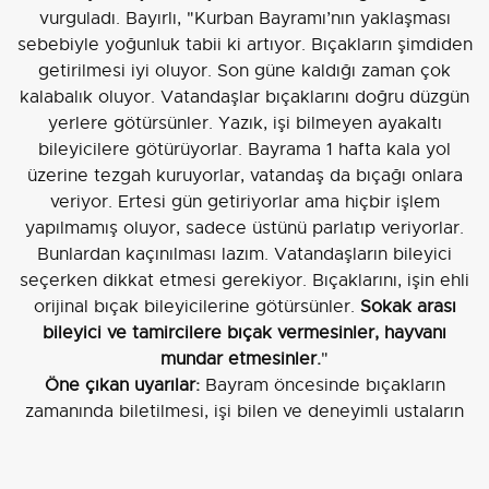
vurguladı. Bayırlı, "Kurban Bayramı’nın yaklaşması
sebebiyle yoğunluk tabii ki artıyor. Bıçakların şimdiden
getirilmesi iyi oluyor. Son güne kaldığı zaman çok
kalabalık oluyor. Vatandaşlar bıçaklarını doğru düzgün
yerlere götürsünler. Yazık, işi bilmeyen ayakaltı
bileyicilere götürüyorlar. Bayrama 1 hafta kala yol
üzerine tezgah kuruyorlar, vatandaş da bıçağı onlara
veriyor. Ertesi gün getiriyorlar ama hiçbir işlem
yapılmamış oluyor, sadece üstünü parlatıp veriyorlar.
Bunlardan kaçınılması lazım. Vatandaşların bileyici
seçerken dikkat etmesi gerekiyor. Bıçaklarını, işin ehli
orijinal bıçak bileyicilerine götürsünler.
Sokak arası
bileyici ve tamircilere bıçak vermesinler, hayvanı
mundar etmesinler.
"
Öne çıkan uyarılar:
Bayram öncesinde bıçakların
zamanında biletilmesi, işi bilen ve deneyimli ustaların
tercih edilmesi; son güne bırakılmaması ve sokak arası,
ehliyetsiz bileyicilerden kaçınılması gerektiği