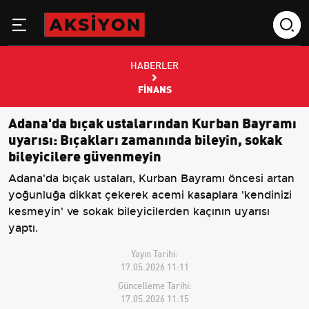
HABERLER
FINANS
Adana'da bıçak ustalarından Kurban Bayramı
uyarısı: Bıçakları zamanında bileyin, sokak
bileyicilere güvenmeyin
Adana'da bıçak ustaları, Kurban Bayramı öncesi artan
yoğunluğa dikkat çekerek acemi kasaplara 'kendinizi
kesmeyin' ve sokak bileyicilerden kaçının uyarısı
yaptı.
Yayın Tarihi:
17.05.2026 11:11
Güncelleme Tarihi:
17.05.2026 11:15