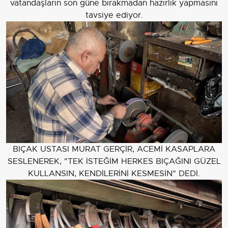
vatandaşların son güne bırakmadan hazırlık yapmasını
tavsiye ediyor.
BIÇAK USTASI MURAT GERÇİR, ACEMİ KASAPLARA
SESLENEREK, "TEK İSTEĞİM HERKES BIÇAĞINI GÜZEL
KULLANSIN, KENDİLERİNİ KESMESİN" DEDİ.