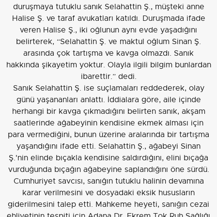
duruşmaya tutuklu sanık Selahattin Ş., müşteki anne
Halise Ş. ve taraf avukatları katıldı. Duruşmada ifade
veren Halise Ş., iki oğlunun aynı evde yaşadığını
belirterek, “Selahattin Ş. ve maktul oğlum Sinan Ş.
arasında çok tartışma ve kavga olmazdı. Sanık
hakkında şikayetim yoktur. Olayla ilgili bilgim bunlardan
ibarettir.” dedi.
Sanık Selahattin Ş. ise suçlamaları reddederek, olay
günü yaşananları anlattı. İddialara göre, aile içinde
herhangi bir kavga çıkmadığını belirten sanık, akşam
saatlerinde ağabeyinin kendisine ekmek alması için
para vermediğini, bunun üzerine aralarında bir tartışma
yaşandığını ifade etti. Selahattin Ş., ağabeyi Sinan
Ş.'nin elinde bıçakla kendisine saldırdığını, elini bıçağa
vurduğunda bıçağın ağabeyine saplandığını öne sürdü.
Cumhuriyet savcısı, sanığın tutuklu halinin devamına
karar verilmesini ve dosyadaki eksik hususların
giderilmesini talep etti. Mahkeme heyeti, sanığın cezai
ehliyetinin tespiti için Adana Dr. Ekrem Tok Ruh Sağlığı