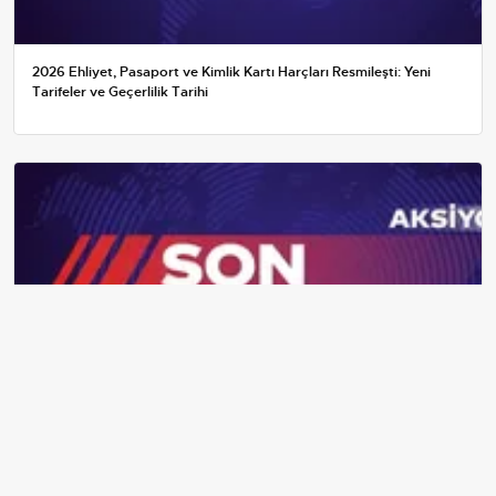
2026 Ehliyet, Pasaport ve Kimlik Kartı Harçları Resmileşti: Yeni
Tarifeler ve Geçerlilik Tarihi
29 Aralık: Van, Zonguldak, Karabük, Bolu ve Düzce'de okullar tatil
— Üniversiteler ne durumda?