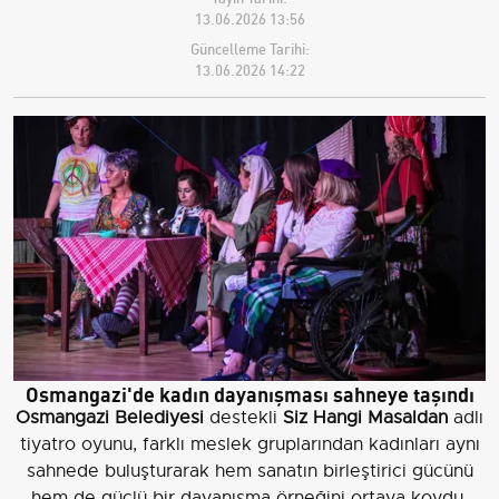
13.06.2026 13:56
Güncelleme Tarihi:
13.06.2026 14:22
Osmangazi'de kadın dayanışması sahneye taşındı
Osmangazi Belediyesi
destekli
Siz Hangi Masaldan
adlı
tiyatro oyunu, farklı meslek gruplarından kadınları aynı
sahnede buluşturarak hem sanatın birleştirici gücünü
hem de güçlü bir dayanışma örneğini ortaya koydu.