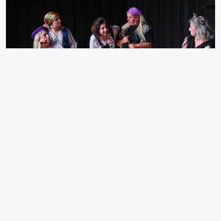
OSMANGAZİ BELEDİYESİ’NİN DESTEKLERİYLE
SAHNELENEN "SİZ HANGİ MASALDAN" ADLI
TİYATRO OYUNU, FARKLI MESLEK GRUPLARINDAN
KADINLARI AYNI SAHNEDE BULUŞTURARAK, HEM
SANATIN BİRLEŞTİRİCİ GÜCÜNÜ, HEM DE
DAYANIŞMA RUHUNU ORTAYA KOYDU.