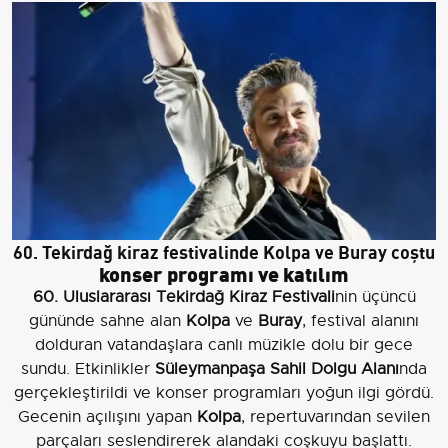
60. Tekirdağ kiraz festivalinde Kolpa ve Buray coştu
konser programı ve katılım
60. Uluslararası Tekirdağ Kiraz Festivali
nin üçüncü
gününde sahne alan
Kolpa
ve
Buray
, festival alanını
dolduran vatandaşlara canlı müzikle dolu bir gece
sundu. Etkinlikler
Süleymanpaşa Sahil Dolgu Alanı
nda
gerçekleştirildi ve konser programları yoğun ilgi gördü.
Gecenin açılışını yapan
Kolpa
, repertuvarından sevilen
parçaları seslendirerek alandaki coşkuyu başlattı.