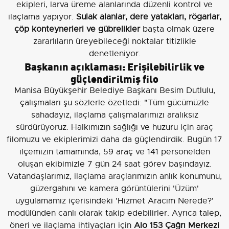
ekipleri, larva üreme alanlarında düzenli kontrol ve
ilaçlama yapıyor.
Sulak alanlar, dere yatakları, rögarlar,
çöp konteynerleri ve gübrelikler
başta olmak üzere
zararlıların üreyebileceği noktalar titizlikle
denetleniyor.
Başkanın açıklaması: Erişilebilirlik ve
güçlendirilmiş filo
Manisa Büyükşehir Belediye Başkanı Besim Dutlulu,
çalışmaları şu sözlerle özetledi: "Tüm gücümüzle
sahadayız, ilaçlama çalışmalarımızı aralıksız
sürdürüyoruz. Halkımızın sağlığı ve huzuru için araç
filomuzu ve ekiplerimizi daha da güçlendirdik. Bugün 17
ilçemizin tamamında, 59 araç ve 141 personelden
oluşan ekibimizle 7 gün 24 saat görev başındayız.
Vatandaşlarımız, ilaçlama araçlarımızın anlık konumunu,
güzergahını ve kamera görüntülerini 'Üzüm'
uygulamamız içerisindeki 'Hizmet Aracım Nerede?'
modülünden canlı olarak takip edebilirler. Ayrıca talep,
öneri ve ilaçlama ihtiyaçları için
Alo 153 Çağrı Merkezi