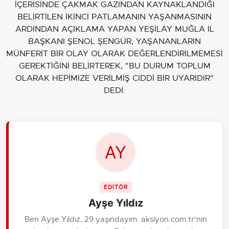
İÇERİSİNDE ÇAKMAK GAZINDAN KAYNAKLANDIĞI
BELİRTİLEN İKİNCİ PATLAMANIN YAŞANMASININ
ARDINDAN AÇIKLAMA YAPAN YEŞİLAY MUĞLA İL
BAŞKANI ŞENOL ŞENGÜR, YAŞANANLARIN
MÜNFERİT BİR OLAY OLARAK DEĞERLENDİRİLMEMESİ
GEREKTİĞİNİ BELİRTEREK, "BU DURUM TOPLUM
OLARAK HEPİMİZE VERİLMİŞ CİDDİ BİR UYARIDIR"
DEDİ.
EDİTÖR
Ayşe Yıldız
Ben Ayşe Yıldız, 29 yaşındayım. aksiyon.com.tr'nin