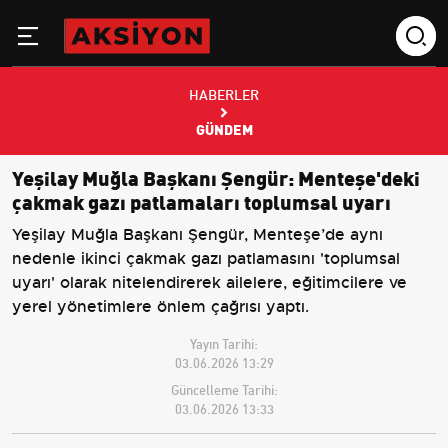
HABERLER
GÜNDEM
Yeşilay Muğla Başkanı Şengür: Menteşe'deki
çakmak gazı patlamaları toplumsal uyarı
Yeşilay Muğla Başkanı Şengür, Menteşe’de aynı
nedenle ikinci çakmak gazı patlamasını 'toplumsal
uyarı' olarak nitelendirerek ailelere, eğitimcilere ve
yerel yönetimlere önlem çağrısı yaptı.
Yayın Tarihi:
03.06.2026 13:29
Güncelleme Tarihi:
03.06.2026 13:33