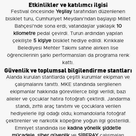
Etkinlikler ve katılımcı ilgisi
Festival öncesinde
Yeşilay
tarafından düzenlenen
bisiklet turu, Cumhuriyet Meydanı'ndan başlayıp Millet
Bahçesi'nde sona erdi; vatandaşlar yaklaşık
10
kilometre
pedal çevirdi. Turun ardından yapılan
çekilişte
5 kişiye
bisiklet hediye edildi. Kırıkkale
Belediyesi Mehter Takımı sahne alırken lise
öğrencilerinin şarkı performansları da programa renk
kattı.
Güvenlik ve toplumsal bilgilendirme stantları
Alanda kurulan stantlarda çeşitli kurumlar ekipman ve
çalışmalarını tanıttı. MKE standında sergilenen
ekipmanlar hakkında görevlilerce bilgi verildi; bazı
aileler ve çocuklar hatıra fotoğrafı çektirdi. Jandarma
standı, zırhlı araç tanıtımı ve çocuklara verilen
hediyelerle ilgi odağı oldu; komandolarla fotoğraf
çektirenler ve narkotik köpeğine yoğun ilgi gösterildi.
Emniyet standında ise
kadına yönelik şiddetle
mücadele
,
siber güvenlik
ve
SİBERAY
çalışmaları