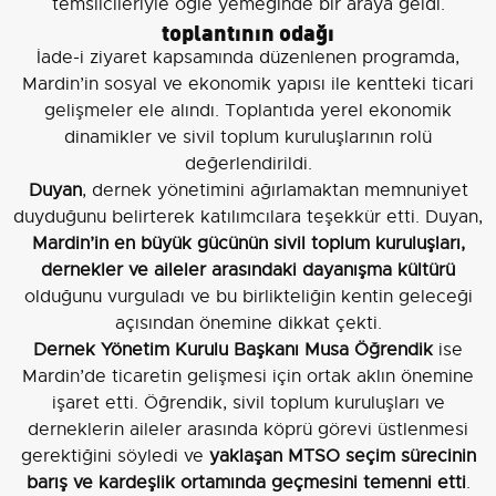
temsilcileriyle öğle yemeğinde bir araya geldi.
toplantının odağı
İade-i ziyaret kapsamında düzenlenen programda,
Mardin’in sosyal ve ekonomik yapısı ile kentteki ticari
gelişmeler ele alındı. Toplantıda yerel ekonomik
dinamikler ve sivil toplum kuruluşlarının rolü
değerlendirildi.
Duyan
, dernek yönetimini ağırlamaktan memnuniyet
duyduğunu belirterek katılımcılara teşekkür etti. Duyan,
Mardin’in en büyük gücünün sivil toplum kuruluşları,
dernekler ve aileler arasındaki dayanışma kültürü
olduğunu vurguladı ve bu birlikteliğin kentin geleceği
açısından önemine dikkat çekti.
Dernek Yönetim Kurulu Başkanı Musa Öğrendik
ise
Mardin’de ticaretin gelişmesi için ortak aklın önemine
işaret etti. Öğrendik, sivil toplum kuruluşları ve
derneklerin aileler arasında köprü görevi üstlenmesi
gerektiğini söyledi ve
yaklaşan MTSO seçim sürecinin
barış ve kardeşlik ortamında geçmesini temenni etti
.