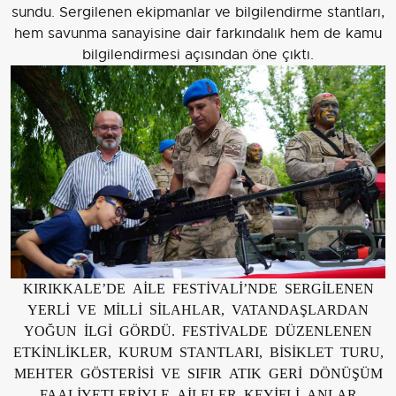
sundu. Sergilenen ekipmanlar ve bilgilendirme stantları,
hem savunma sanayisine dair farkındalık hem de kamu
bilgilendirmesi açısından öne çıktı.
KIRIKKALE’DE AİLE FESTİVALİ’NDE SERGİLENEN
YERLİ VE MİLLİ SİLAHLAR, VATANDAŞLARDAN
YOĞUN İLGİ GÖRDÜ. FESTİVALDE DÜZENLENEN
ETKİNLİKLER, KURUM STANTLARI, BİSİKLET TURU,
MEHTER GÖSTERİSİ VE SIFIR ATIK GERİ DÖNÜŞÜM
FAALİYETLERİYLE AİLELER KEYİFLİ ANLAR