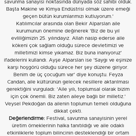
savunma sanayisi noktasında dünyada söz sahibi olduk.
Başta Makine ve Kimya Endüstrisi olmak üzere emeği
geçen bütün kurumlarımızı kutluyorum.'
Katılımcılar arasında olan Bekir Alparslan aile
kurumunun önemine değinerek 'Biz de bu yıl
evliliğimizin 25. yılındayız. Allah nasip ederse aile
kökeni çok sağlam olduğu sürece devletimizi ve
milletimizi kimse yıkamaz. Biz buna inanıyoruz'
ifadelerini kullandı. Ayşe Alparslan ise 'Saygı ve eşinize
karşı hoşgörü olduğu sürece her şey düzene giriyor.
Benim de üç çocuğum var' diye konuştu. Feyza
Candan, aile kültürünün gelecek nesillere aktarılması
gerektiğini vurguladı: 'Aile yılı, toplumsal olarak bizim
için çok önemli. Biz zaten aileye bağlı bir milletiz.'
Veysel Pekdoğan da ailenin toplumun temeli olduğuna
dikkat çekti.
Değerlendirme:
Festival, savunma sanayisinin yerel
üretim örneklerinin halka tanıtıldığı ve aile odaklı
etkinliklerle toplum bilincinin desteklendiği bir ortam