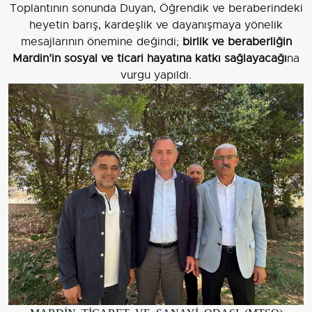
Toplantının sonunda Duyan, Öğrendik ve beraberindeki
heyetin barış, kardeşlik ve dayanışmaya yönelik
mesajlarının önemine değindi;
birlik ve beraberliğin
Mardin’in sosyal ve ticari hayatına katkı sağlayacağı
na
vurgu yapıldı.
MARDİN TİCARET VE SANAYİ ODASI (MTSO)