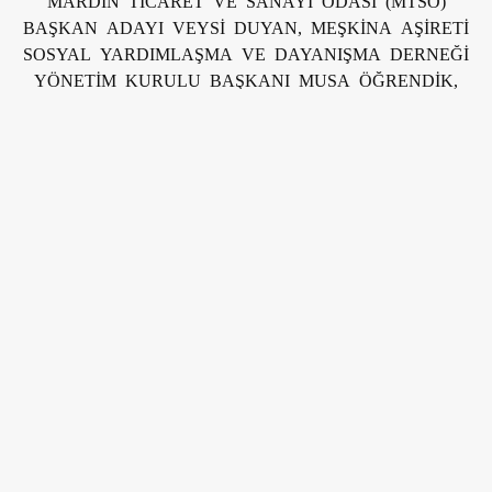
BAŞKAN ADAYI VEYSİ DUYAN, MEŞKİNA AŞİRETİ
SOSYAL YARDIMLAŞMA VE DAYANIŞMA DERNEĞİ
YÖNETİM KURULU BAŞKANI MUSA ÖĞRENDİK,
YÖNETİM KURULU ÜYELERİ VE BAZI AİLE
TEMSİLCİLERİYLE ÖĞLE YEMEĞİNDE BİR ARAYA
GELDİ.