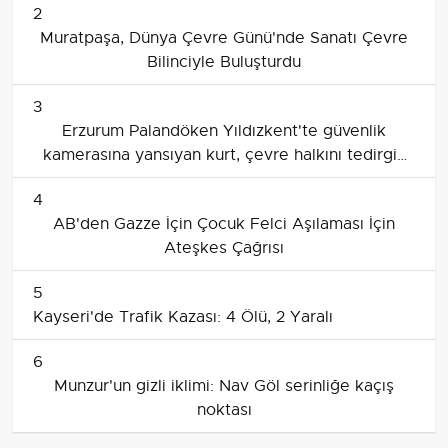
2
Muratpaşa, Dünya Çevre Günü'nde Sanatı Çevre
Bilinciyle Buluşturdu
3
Erzurum Palandöken Yıldızkent'te güvenlik
kamerasına yansıyan kurt, çevre halkını tedirgin
etti
4
AB'den Gazze İçin Çocuk Felci Aşılaması İçin
Ateşkes Çağrısı
5
Kayseri'de Trafik Kazası: 4 Ölü, 2 Yaralı
6
Munzur'un gizli iklimi: Nav Göl serinliğe kaçış
noktası