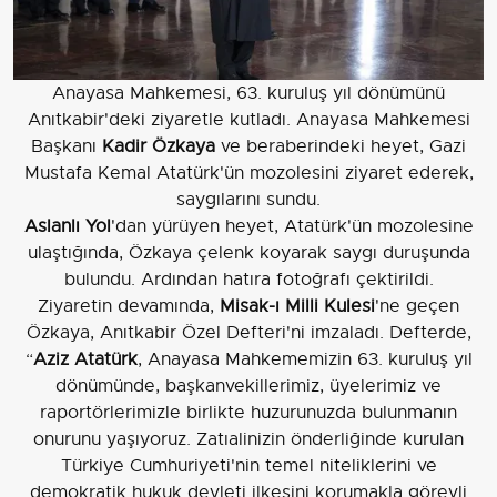
Anayasa Mahkemesi, 63. kuruluş yıl dönümünü
Anıtkabir'deki ziyaretle kutladı. Anayasa Mahkemesi
Başkanı
Kadir Özkaya
ve beraberindeki heyet, Gazi
Mustafa Kemal Atatürk'ün mozolesini ziyaret ederek,
saygılarını sundu.
Aslanlı Yol
'dan yürüyen heyet, Atatürk'ün mozolesine
ulaştığında, Özkaya çelenk koyarak saygı duruşunda
bulundu. Ardından hatıra fotoğrafı çektirildi.
Ziyaretin devamında,
Misak-ı Milli Kulesi
'ne geçen
Özkaya, Anıtkabir Özel Defteri'ni imzaladı. Defterde,
“
Aziz Atatürk
, Anayasa Mahkememizin 63. kuruluş yıl
dönümünde, başkanvekillerimiz, üyelerimiz ve
raportörlerimizle birlikte huzurunuzda bulunmanın
onurunu yaşıyoruz. Zatıalinizin önderliğinde kurulan
Türkiye Cumhuriyeti'nin temel niteliklerini ve
demokratik hukuk devleti ilkesini korumakla görevli