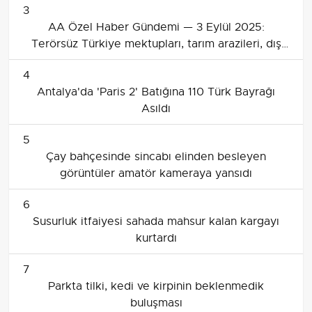
3
AA Özel Haber Gündemi — 3 Eylül 2025:
Terörsüz Türkiye mektupları, tarım arazileri, dış
politika ve ekonomi öne çıkıyor
4
Antalya'da 'Paris 2' Batığına 110 Türk Bayrağı
Asıldı
5
Çay bahçesinde sincabı elinden besleyen
görüntüler amatör kameraya yansıdı
6
Susurluk itfaiyesi sahada mahsur kalan kargayı
kurtardı
7
Parkta tilki, kedi ve kirpinin beklenmedik
buluşması