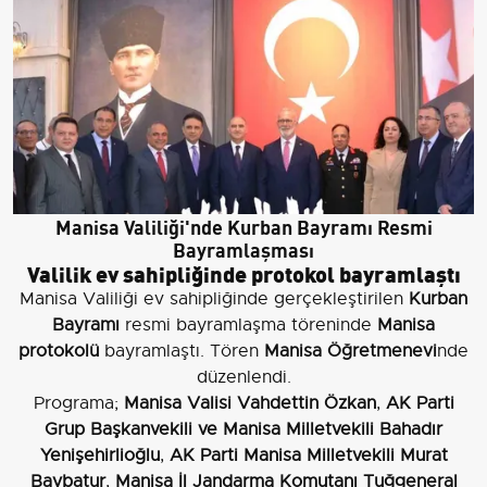
Manisa Valiliği'nde Kurban Bayramı Resmi
Bayramlaşması
Valilik ev sahipliğinde protokol bayramlaştı
Manisa Valiliği ev sahipliğinde gerçekleştirilen
Kurban
Bayramı
resmi bayramlaşma töreninde
Manisa
protokolü
bayramlaştı. Tören
Manisa Öğretmenevi
nde
düzenlendi.
Programa;
Manisa Valisi Vahdettin Özkan
,
AK Parti
Grup Başkanvekili ve Manisa Milletvekili Bahadır
Yenişehirlioğlu
,
AK Parti Manisa Milletvekili Murat
Baybatur
,
Manisa İl Jandarma Komutanı Tuğgeneral