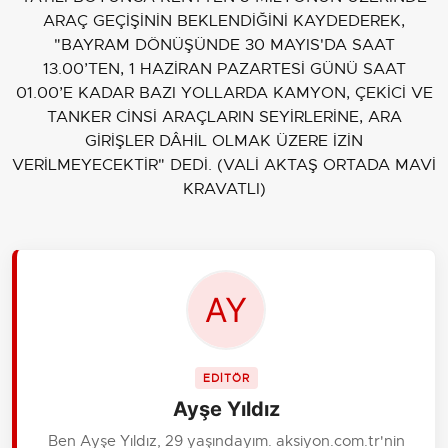
ARAÇ GEÇİŞİNİN BEKLENDİĞİNİ KAYDEDEREK,
"BAYRAM DÖNÜŞÜNDE 30 MAYIS'DA SAAT
13.00’TEN, 1 HAZİRAN PAZARTESİ GÜNÜ SAAT
01.00’E KADAR BAZI YOLLARDA KAMYON, ÇEKİCİ VE
TANKER CİNSİ ARAÇLARIN SEYİRLERİNE, ARA
GİRİŞLER DÂHİL OLMAK ÜZERE İZİN
VERİLMEYECEKTİR" DEDİ. (VALİ AKTAŞ ORTADA MAVİ
KRAVATLI)
EDİTÖR
Ayşe Yıldız
Ben Ayşe Yıldız, 29 yaşındayım. aksiyon.com.tr'nin