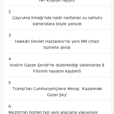
her köşeye taşıyor
2
Çaycuma Irmağı'nda nadir rastlanan su samuru
kameralara böyle yansıdı
3
Hakkâri Devlet Hastanesi'ne yeni MR cihazı
hizmete alındı
4
İsrail'in Gazze Şeridi'ne düzenlediği saldırılarda 8
Filistinli hayatını kaybetti
5
Trump'tan Cumhuriyetçilere Mesaj: 'Kazanmak
Güzel Şey'
6
Mezitli'nin hizmet hızı yeni araçlarla yükseliyor