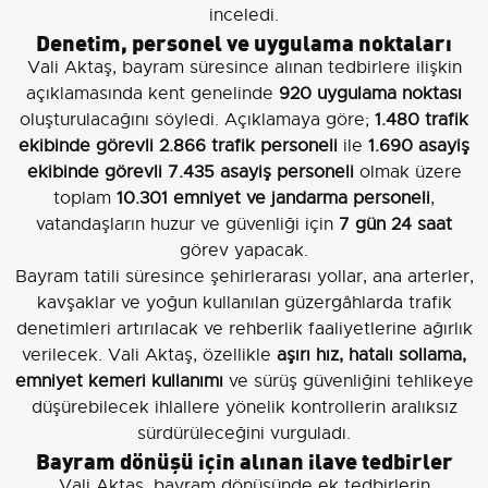
inceledi.
Denetim, personel ve uygulama noktaları
Vali Aktaş, bayram süresince alınan tedbirlere ilişkin
açıklamasında kent genelinde
920 uygulama noktası
oluşturulacağını söyledi. Açıklamaya göre;
1.480 trafik
ekibinde görevli 2.866 trafik personeli
ile
1.690 asayiş
ekibinde görevli 7.435 asayiş personeli
olmak üzere
toplam
10.301 emniyet ve jandarma personeli
,
vatandaşların huzur ve güvenliği için
7 gün 24 saat
görev yapacak.
Bayram tatili süresince şehirlerarası yollar, ana arterler,
kavşaklar ve yoğun kullanılan güzergâhlarda trafik
denetimleri artırılacak ve rehberlik faaliyetlerine ağırlık
verilecek. Vali Aktaş, özellikle
aşırı hız, hatalı sollama,
emniyet kemeri kullanımı
ve sürüş güvenliğini tehlikeye
düşürebilecek ihlallere yönelik kontrollerin aralıksız
sürdürüleceğini vurguladı.
Bayram dönüşü için alınan ilave tedbirler
Vali Aktaş, bayram dönüşünde ek tedbirlerin