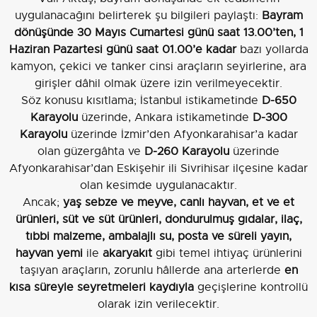
uygulanacağını belirterek şu bilgileri paylaştı:
Bayram
dönüşünde 30 Mayıs Cumartesi günü saat 13.00’ten, 1
Haziran Pazartesi günü saat 01.00’e kadar
bazı yollarda
kamyon, çekici ve tanker cinsi araçların seyirlerine, ara
girişler dâhil olmak üzere izin verilmeyecektir.
Söz konusu kısıtlama; İstanbul istikametinde
D-650
Karayolu
üzerinde, Ankara istikametinde
D-300
Karayolu
üzerinde İzmir’den Afyonkarahisar’a kadar
olan güzergâhta ve
D-260 Karayolu
üzerinde
Afyonkarahisar’dan Eskişehir ili Sivrihisar ilçesine kadar
olan kesimde uygulanacaktır.
Ancak;
yaş sebze ve meyve, canlı hayvan, et ve et
ürünleri, süt ve süt ürünleri, dondurulmuş gıdalar, ilaç,
tıbbi malzeme, ambalajlı su, posta ve süreli yayın,
hayvan yemi
ile
akaryakıt
gibi temel ihtiyaç ürünlerini
taşıyan araçların, zorunlu hâllerde ana arterlerde
en
kısa süreyle seyretmeleri kaydıyla
geçişlerine kontrollü
olarak izin verilecektir.