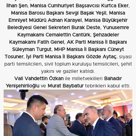
İlhan Şen
,
Manisa Cumhuriyet Başsavcısı Kurtca Eker
,
Manisa Barosu Başkanı Sevgi Başak Yeşil
,
Manisa
Emniyet Müdürü Adnan Karayel
,
Manisa Büyükşehir
Belediyesi Genel Sekreteri Burak Deste
,
Yunusemre
Kaymakamı Cemalettin Cantürk
,
Şehzadeler
Kaymakamı Fatih Genel
,
AK Parti Manisa İl Başkanı
Süleyman Turgut
,
MHP Manisa İl Başkanı Cüneyt
Tosuner
,
İyi Parti Manisa İl Başkanı Gözde Aytaç
, siyasi
parti temsilcileri, sivil toplum kuruluşu temsilcileri, şehit
yakını ve gaziler katıldı.
Vali Vahdettin Özkan
ile milletvekilleri
Bahadır
Yenişehirlioğlu
ve
Murat Baybatur
tebrikleri kabul etti.