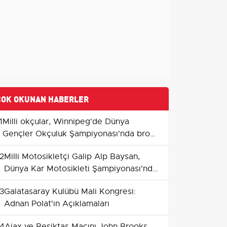
ÇOK OKUNAN HABERLER
1
Milli okçular, Winnipeg'de Dünya
Gençler Okçuluk Şampiyonası'nda bronz
madalya kazandı
2
Milli Motosikletçi Galip Alp Baysan,
Dünya Kar Motosikleti Şampiyonası'nda
Tarih Yazıyor
3
Galatasaray Kulübü Mali Kongresi:
Adnan Polat'ın Açıklamaları
4
Ajax ve Beşiktaş Maçını John Brooks