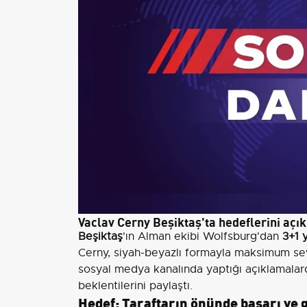
Vaclav Cerny Beşiktaş'ta hedeflerini açık
Beşiktaş
'ın Alman ekibi Wolfsburg'dan
3+1 y
Cerny, siyah-beyazlı formayla maksimum sev
sosyal medya kanalında yaptığı açıklamalar
beklentilerini paylaştı.
Hedef: Taraftarın önünde başarı ve 