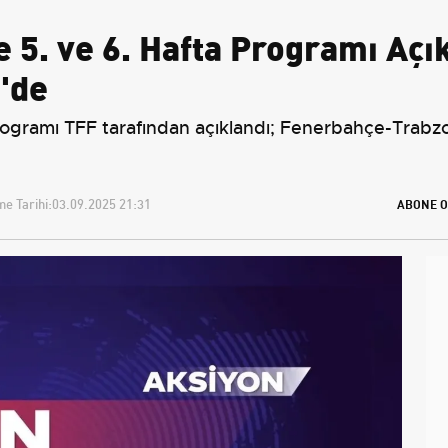
e 5. ve 6. Hafta Programı Açı
'de
programı TFF tarafından açıklandı; Fenerbahçe-Trabz
e Tarihi:
03.09.2025 21:31
ABONE O