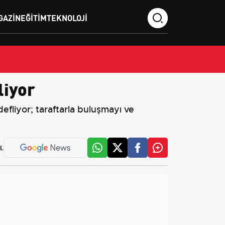
GAZIN
EĞITIM
TEKNOLOJI
liyor
efliyor; taraftarla buluşmayı ve
L