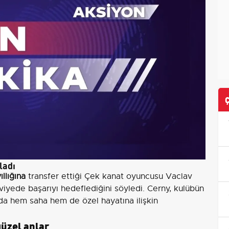
ladı
ıllığına
transfer ettiği Çek kanat oyuncusu Vaclav
iyede başarıyı hedeflediğini söyledi. Cerny, kulübün
da hem saha hem de özel hayatına ilişkin
güzel anlar