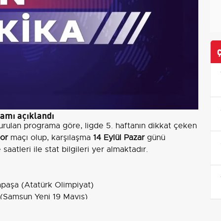
ramı açıklandı
rulan programa göre, ligde 5. haftanın dikkat çeken
or
maçı olup, karşılaşma
14 Eylül Pazar
günü
aatleri ile stat bilgileri yer almaktadır.
mpaşa (Atatürk Olimpiyat)
(Samsun Yeni 19 Mayıs)
yaspor (MEDAŞ Konya Büyükşehir)