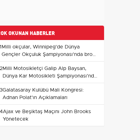
ÇOK OKUNAN HABERLER
1
Milli okçular, Winnipeg'de Dünya
Gençler Okçuluk Şampiyonası'nda bronz
madalya kazandı
2
Milli Motosikletçi Galip Alp Baysan,
Dünya Kar Motosikleti Şampiyonası'nda
Tarih Yazıyor
3
Galatasaray Kulübü Mali Kongresi:
Adnan Polat'ın Açıklamaları
4
Ajax ve Beşiktaş Maçını John Brooks
Yönetecek
5
Beşiktaş Hradec Kralove