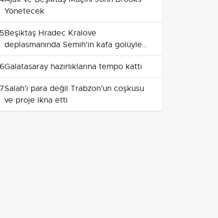
Yönetecek
5
Beşiktaş Hradec Kralove
deplasmanında Semih'in kafa golüyle
avantaj kazandı
6
Galatasaray hazırlıklarına tempo kattı
7
Salah’ı para değil Trabzon’un coşkusu
ve proje ikna etti