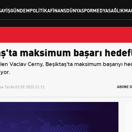
SAYIŞ
GÜNDEM
POLITIKA
FINANS
DÜNYA
SPOR
MEDYA
SAĞLIK
MA
aş'ta maksimum başarı hedef
ilen Vaclav Cerny, Beşiktaş'ta maksimum başarıyı hed
iyor.
e Tarihi:
03.09.2025 22:13
ABONE O