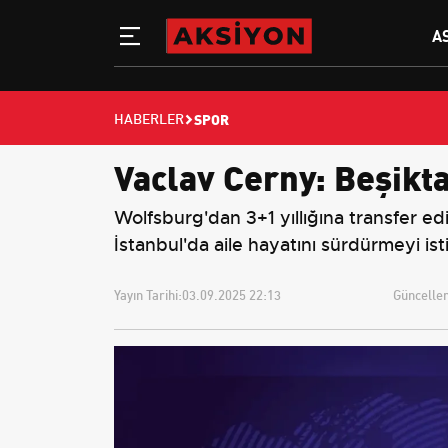
A
SPOR
HABERLER
Vaclav Cerny: Beşikt
Wolfsburg'dan 3+1 yıllığına transfer ed
İstanbul'da aile hayatını sürdürmeyi ist
Yayın Tarihi:
03.09.2025 22:13
Güncellem