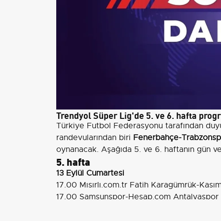
Trendyol Süper Lig'de 5. ve 6. hafta prog
Türkiye Futbol Federasyonu tarafından duyu
randevularından biri
Fenerbahçe-Trabzonsp
oynanacak. Aşağıda 5. ve 6. haftanın gün ve s
5. hafta
13 Eylül Cumartesi
17.00 Mısırlı.com.tr Fatih Karagümrük-Kası
17.00 Samsunspor-Hesap.com Antalyaspor 
20.00 TÜMOSAN Konyaspor-Corendon Alan
20.00 Beşiktaş-RAMS Başakşehir (Tüpraş)