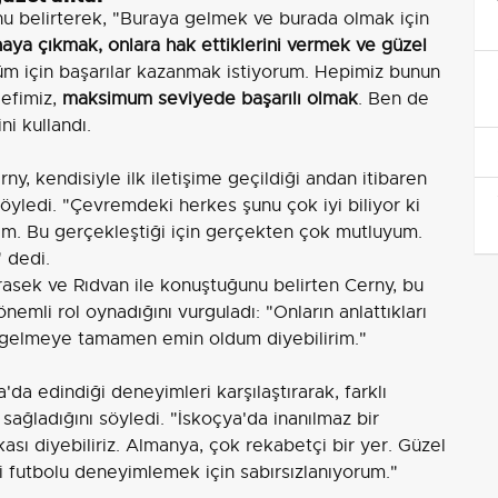
nu belirterek, "Buraya gelmek ve burada olmak için
haya çıkmak, onlara hak ettiklerini vermek ve güzel
m için başarılar kazanmak istiyorum. Hepimiz bunun
defimiz,
maksimum seviyede başarılı olmak
. Ben de
ni kullandı.
erny, kendisiyle ilk iletişime geçildiği andan itibaren
ledi. "Çevremdeki herkes şunu çok iyi biliyor ki
im. Bu gerçekleştiği için gerçekten çok mutluyum.
" dedi.
sek ve Rıdvan ile konuştuğunu belirten Cerny, bu
emli rol oynadığını vurguladı: "Onların anlattıkları
ya gelmeye tamamen emin oldum diyebilirim."
da edindiği deneyimleri karşılaştırarak, farklı
ı sağladığını söyledi. "İskoçya'da inanılmaz bir
ikası diyebiliriz. Almanya, çok rekabetçi bir yer. Güzel
 futbolu deneyimlemek için sabırsızlanıyorum."