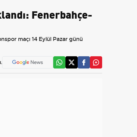
klandı: Fenerbahçe-
onspor maçı 14 Eylül Pazar günü
L