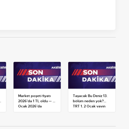
Market poşeti fiyatı
Taşacak Bu Deniz 13.
k
2026'da 1 TL oldu — 1
bölüm neden yok?
Ocak 2026'da
TRT 1, 2 Ocak yayın
yürürlüğe giren tarife
planını değiştirdi