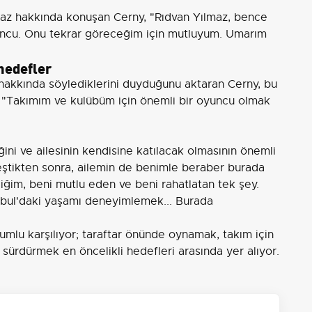
maz hakkında konuşan Cerny, "Rıdvan Yılmaz, bence
yuncu. Onu tekrar göreceğim için mutluyum. Umarım
 hedefler
 hakkında söylediklerini duyduğunu aktaran Cerny, bu
i: "Takımım ve kulübüm için önemli bir oyuncu olmak
ini ve ailesinin kendisine katılacak olmasının önemli
ştikten sonra, ailemin de benimle beraber burada
ğim, beni mutlu eden ve beni rahatlatan tek şey.
nbul'daki yaşamı deneyimlemek... Burada
lumlu karşılıyor; taraftar önünde oynamak, takım için
 sürdürmek en öncelikli hedefleri arasında yer alıyor.