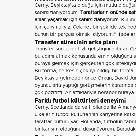
Cerny, Beşiktaş'ta olduğu için mutlu olduğu
sabırsızlanıyordum.
Taraftarların önünde sa
anlar yaşamak için sabırsızlanıyorum.
Kulübü
için çalışmalıyız. Çok net bir şekilde tek he
bunun bir parçası olmak istiyorum." ifadeleri
Transfer sürecinin arka planı
Transfer sürecinin hızlı geliştiğini anlatan C
bu adımı atmak konusunda emin olduğunu söy
buraya gelmek için gerçekten çok istekliyd
Bu forma, herkesin çok iyi bildiği bir forma.
Beşiktaş'a gelmeden önce Orkun, David Jura
oyuncularla yaptığı görüşmelerin kararında ön
çok pozitifti. Anlattıklarıyla beraber bura
Farklı futbol kültürleri deneyimi
Cerny, Scotlanda'da ve Hollanda ile Almanya'
ülkelerin futbol kültürlerinin kariyerine katk
taraftar kültürü var. Hollanda, futbolun fabr
bir karışım olduğunu düşünüyorum. Buradaki