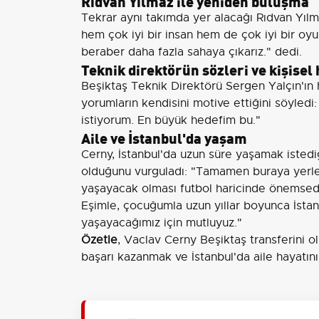
Rıdvan Yılmaz ile yeniden buluşma
Tekrar aynı takımda yer alacağı Rıdvan Yıl
hem çok iyi bir insan hem de çok iyi bir o
beraber daha fazla sahaya çıkarız." dedi.
Teknik direktörün sözleri ve kişisel
Beşiktaş Teknik Direktörü Sergen Yalçın'ın
yorumların kendisini motive ettiğini söyled
istiyorum. En büyük hedefim bu."
Aile ve İstanbul'da yaşam
Cerny, İstanbul'da uzun süre yaşamak istediğ
olduğunu vurguladı: "Tamamen buraya yerle
yaşayacak olması futbol haricinde önemsedi
Eşimle, çocuğumla uzun yıllar boyunca İsta
yaşayacağımız için mutluyuz."
Özetle
, Vaclav Cerny Beşiktaş transferini o
başarı kazanmak ve İstanbul'da aile hayatını