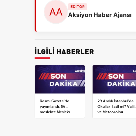
EDİTÖR
Aksiyon Haber Ajansı
İLGİLİ HABERLER
Resmi Gazete'de
29 Aralık İstanbul'da
yayımlandı: 66
Okullar Tatil mi? Valili
meslekte Mesleki
ve Meteoroloji
Yeterlilik Belgesi
Açıklamaları
zorunluluğu