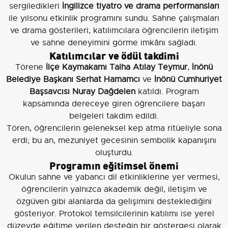
sergiledikleri
İngilizce tiyatro ve drama performansları
ile yılsonu etkinlik programını sundu. Sahne çalışmaları
ve drama gösterileri, katılımcılara öğrencilerin iletişim
ve sahne deneyimini görme imkânı sağladı.
Katılımcılar ve ödül takdimi
Törene
İlçe Kaymakamı Talha Atılay Teymur
,
İnönü
Belediye Başkanı Serhat Hamamcı
ve
İnönü Cumhuriyet
Başsavcısı Nuray Dağdelen
katıldı. Program
kapsamında dereceye giren öğrencilere başarı
belgeleri takdim edildi.
Tören, öğrencilerin geleneksel kep atma ritüeliyle sona
erdi; bu an, mezuniyet gecesinin sembolik kapanışını
oluşturdu.
Programın eğitimsel önemi
Okulun sahne ve yabancı dil etkinliklerine yer vermesi,
öğrencilerin yalnızca akademik değil, iletişim ve
özgüven gibi alanlarda da gelişimini desteklediğini
gösteriyor. Protokol temsilcilerinin katılımı ise yerel
düzeyde eğitime verilen desteğin bir göstergesi olarak