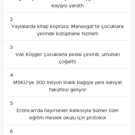
kaygısı yarattı
2
Yaylalarda kitap köprüsü: Manavgat'te çocuklara
yerinde kütüphane hizmeti
3
Vali Köşger çocuklarla pedal çevirdi, umutları
çoğalttı
4
MSKÜ'ye 300 milyon liralık bağışla yeni ilahiyat
fakültesi geliyor
5
Erzincan'da hayırsever katkısıyla Sümer özel
eğitim meslek okulu için protokol
6