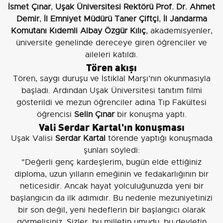
İsmet Çınar
,
Uşak Üniversitesi Rektörü Prof. Dr. Ahmet
Demir
,
İl Emniyet Müdürü Taner Çiftçi
,
İl Jandarma
Komutanı Kıdemli Albay Özgür Kılıç
, akademisyenler,
üniversite genelinde dereceye giren öğrenciler ve
aileleri katıldı.
Tören akışı
Tören, saygı duruşu ve İstiklal Marşı’nın okunmasıyla
başladı. Ardından Uşak Üniversitesi tanıtım filmi
gösterildi ve mezun öğrenciler adına Tıp Fakültesi
öğrencisi
Selin Çınar
bir konuşma yaptı.
Vali Serdar Kartal'ın konuşması
Uşak Valisi
Serdar Kartal
törende yaptığı konuşmada
şunları söyledi:
"Değerli genç kardeşlerim, bugün elde ettiğiniz
diploma, uzun yılların emeğinin ve fedakarlığının bir
neticesidir. Ancak hayat yolculuğunuzda yeni bir
başlangıcın da ilk adımıdır. Bu nedenle mezuniyetinizi
bir son değil, yeni hedeflerin bir başlangıcı olarak
görmelisiniz. Sizler, bu milletin umudu, bu devletin