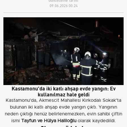
Güncelleme Tarihi:
09.06.2026 00:24
Kastamonu'da iki katlı ahşap evde yangın: Ev
kullanılmaz hale geldi
Kastamonu'da, Akmescit Mahallesi Kırkodalı Sokak'ta
bulunan iki katlı ahşap evde yangın çıktı. Yangının
neden çıktığı henüz belirlenemezken, evin sahibi çiftin
ismi
Tayfun ve Hülya Haliloğlu
olarak kaydedildi.