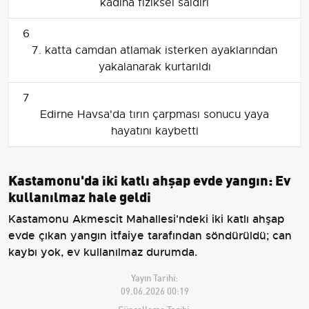
kadına fiziksel saldırı
6
7. katta camdan atlamak isterken ayaklarından
yakalanarak kurtarıldı
7
Edirne Havsa'da tırın çarpması sonucu yaya
hayatını kaybetti
Kastamonu'da iki katlı ahşap evde yangın: Ev
kullanılmaz hale geldi
Kastamonu Akmescit Mahallesi'ndeki iki katlı ahşap
evde çıkan yangın itfaiye tarafından söndürüldü; can
kaybı yok, ev kullanılmaz durumda.
Yayın Tarihi:
09.06.2026 00:19