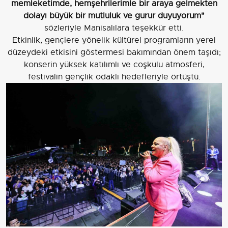
memleketimde, hemşehrilerimle bir araya gelmekten
dolayı büyük bir mutluluk ve gurur duyuyorum"
sözleriyle Manisalılara teşekkür etti.
Etkinlik, gençlere yönelik kültürel programların yerel
düzeydeki etkisini göstermesi bakımından önem taşıdı;
konserin yüksek katılımlı ve coşkulu atmosferi,
festivalin gençlik odaklı hedefleriyle örtüştü.