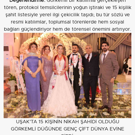
Değerlendirme:
Görkemli bir katılımla gerçekleşen
tören, protokol temsilcilerinin yoğun iştiraki ve 15 kişilik
şahit listesiyle yerel ilgi çekicilik taşıdı; bu tür sözlü ve
resmi katılımlar, toplumsal törenlerde hem sosyal
bağları güçlendiriyor hem de törensel önemini artırıyor.
UŞAK’TA 15 KİŞİNİN NİKAH ŞAHİDİ OLDUĞU
GÖRKEMLİ DÜĞÜNDE GENÇ ÇİFT DÜNYA EVİNE