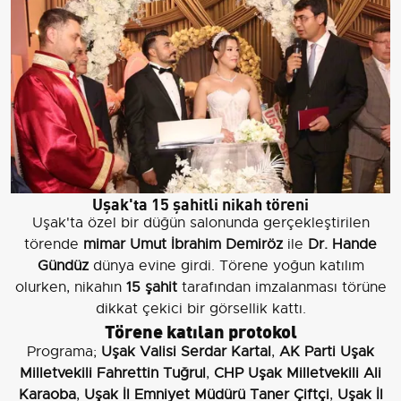
Uşak'ta 15 şahitli nikah töreni
Uşak'ta özel bir düğün salonunda gerçekleştirilen
törende
mimar Umut İbrahim Demiröz
ile
Dr. Hande
Gündüz
dünya evine girdi. Törene yoğun katılım
olurken, nikahın
15 şahit
tarafından imzalanması törüne
dikkat çekici bir görsellik kattı.
Törene katılan protokol
Programa;
Uşak Valisi Serdar Kartal
,
AK Parti Uşak
Milletvekili Fahrettin Tuğrul
,
CHP Uşak Milletvekili Ali
Karaoba
,
Uşak İl Emniyet Müdürü Taner Çiftçi
,
Uşak İl