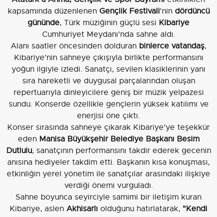
kapsamında düzenlenen
Gençlik Festivali
'nin
dördüncü
gününde
, Türk müziğinin güçlü sesi
Kibariye
Cumhuriyet Meydanı'nda sahne aldı.
Alanı saatler öncesinden dolduran
binlerce vatandaş
,
Kibariye'nin sahneye çıkışıyla birlikte performansını
yoğun ilgiyle izledi. Sanatçı, sevilen klasiklerinin yanı
sıra hareketli ve duygusal parçalarından oluşan
repertuarıyla dinleyicilere geniş bir müzik yelpazesi
sundu. Konserde özellikle gençlerin yüksek katılımı ve
enerjisi öne çıktı.
Konser sırasında sahneye çıkarak Kibariye'ye teşekkür
eden
Manisa Büyükşehir Belediye Başkanı Besim
Dutlulu
, sanatçının performansını takdir ederek gecenin
anısına hediyeler takdim etti. Başkanın kısa konuşması,
etkinliğin yerel yönetim ile sanatçılar arasındaki ilişkiye
verdiği önemi vurguladı.
Sahne boyunca seyirciyle samimi bir iletişim kuran
Kibariye, aslen
Akhisarlı
olduğunu hatırlatarak,
"Kendi