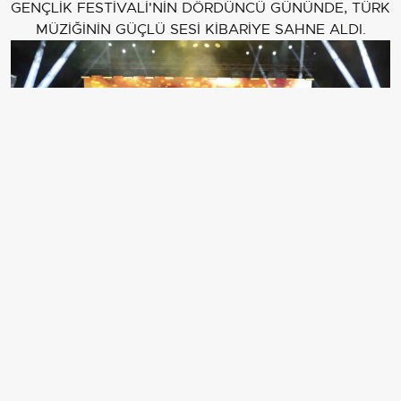
GENÇLİK FESTİVALİ'NİN DÖRDÜNCÜ GÜNÜNDE, TÜRK
MÜZİĞİNİN GÜÇLÜ SESİ KİBARİYE SAHNE ALDI.