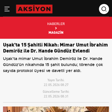
HABERLER
MAGAZIN
Uşak'ta 15 Şahitli Nikah: Mimar Umut İbrahim
Demiröz ile Dr. Hande Gündüz Evlendi
Uşak'ta mimar Umut İbrahim Demiröz ile Dr. Hande
Gündüz'ün nikahında 15 şahit bulundu; törende çok
sayıda protokol üyesi ve davetli yer aldı.
Yayın Tarihi:
22.05.2026 08:27
Güncelleme Tarihi:
22.05.2026 08:31