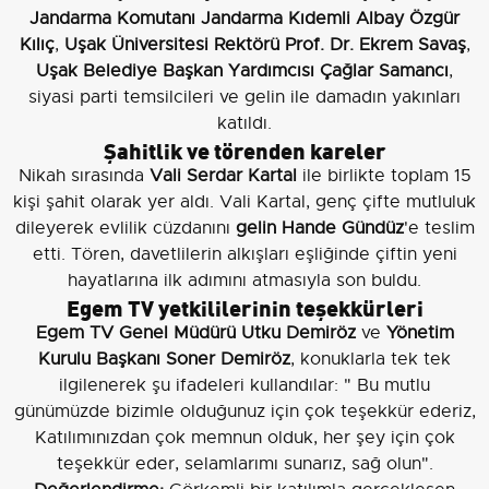
Jandarma Komutanı Jandarma Kıdemli Albay Özgür
Kılıç
,
Uşak Üniversitesi Rektörü Prof. Dr. Ekrem Savaş
,
Uşak Belediye Başkan Yardımcısı Çağlar Samancı
,
siyasi parti temsilcileri ve gelin ile damadın yakınları
katıldı.
Şahitlik ve törenden kareler
Nikah sırasında
Vali Serdar Kartal
ile birlikte toplam 15
kişi şahit olarak yer aldı. Vali Kartal, genç çifte mutluluk
dileyerek evlilik cüzdanını
gelin Hande Gündüz
'e teslim
etti. Tören, davetlilerin alkışları eşliğinde çiftin yeni
hayatlarına ilk adımını atmasıyla son buldu.
Egem TV yetkililerinin teşekkürleri
Egem TV Genel Müdürü Utku Demiröz
ve
Yönetim
Kurulu Başkanı Soner Demiröz
, konuklarla tek tek
ilgilenerek şu ifadeleri kullandılar: " Bu mutlu
günümüzde bizimle olduğunuz için çok teşekkür ederiz,
Katılımınızdan çok memnun olduk, her şey için çok
teşekkür eder, selamlarımı sunarız, sağ olun".