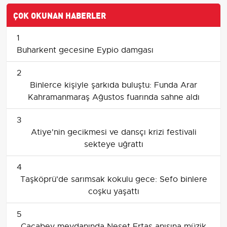
ÇOK OKUNAN HABERLER
1
Buharkent gecesine Eypio damgası
2
Binlerce kişiyle şarkıda buluştu: Funda Arar
Kahramanmaraş Ağustos fuarında sahne aldı
3
Atiye'nin gecikmesi ve dansçı krizi festivali
sekteye uğrattı
4
Taşköprü'de sarımsak kokulu gece: Sefo binlere
coşku yaşattı
5
Cacabey meydanında Neşet Ertaş anısına müzik