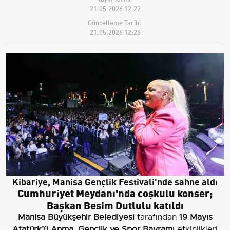
21.05.2026 12:22
Güncelleme Tarihi:
21.05.2026 12:26
Kibariye, Manisa Gençlik Festivali'nde sahne aldı
Cumhuriyet Meydanı'nda coşkulu konser;
Başkan Besim Dutlulu katıldı
Manisa Büyükşehir Belediyesi
tarafından
19 Mayıs
Atatürk’ü Anma, Gençlik ve Spor Bayramı
etkinlikleri