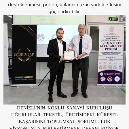
desteklenmesi, proje çıktılarının uzun vadeli etkisini
güçlendirebilir.
DENİZLİ’NİN KÖKLÜ SANAYİ KURULUŞU
UĞURLULAR TEKSTİL, ÜRETİMDEKİ KÜRESEL
BAŞARISINI TOPLUMSAL SORUMLULUK
VİZYONUYLA BİRLEŞTİRMEYE DEVAM EDİYOR.