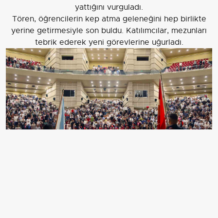
yattığını vurguladı.
Tören, öğrencilerin kep atma geleneğini hep birlikte
yerine getirmesiyle son buldu. Katılımcılar, mezunları
tebrik ederek yeni görevlerine uğurladı.
ERCİYES ÜNİVERSİTESİ (ERÜ) EĞİTİM FAKÜLTESİ
TARAFINDAN 2025-2026 EĞİTİM-ÖĞRETİM YILI
MEZUNİYET TÖRENİ DÜZENLENDİ.