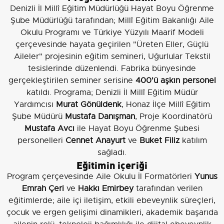
Denizli İl Millî Eğitim Müdürlüğü Hayat Boyu Öğrenme
Şube Müdürlüğü tarafından; Millî Eğitim Bakanlığı Aile
Okulu Programı ve Türkiye Yüzyılı Maarif Modeli
çerçevesinde hayata geçirilen "Üreten Eller, Güçlü
Aileler" projesinin eğitim semineri, Uğurlular Tekstil
tesislerinde düzenlendi. Fabrika bünyesinde
gerçekleştirilen seminer serisine
400'ü aşkın personel
katıldı. Programa; Denizli İl Millî Eğitim Müdür
Yardımcısı
Murat Gönüldenk
, Honaz İlçe Millî Eğitim
Şube Müdürü
Mustafa Danışman
, Proje Koordinatörü
Mustafa Avcı
ile Hayat Boyu Öğrenme Şubesi
personelleri
Cennet Anayurt
ve
Buket Filiz
katılım
sağladı.
Eğitimin içeriği
Program çerçevesinde Aile Okulu İl Formatörleri
Yunus
Emrah Çeri
ve
Hakkı Emirbey
tarafından verilen
eğitimlerde; aile içi iletişim, etkili ebeveynlik süreçleri,
çocuk ve ergen gelişimi dinamikleri, akademik başarıda