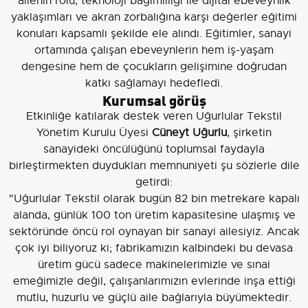
ailenin rolü, teknoloji bağımlılığı ile dijital ebeveynlik
yaklaşımları ve akran zorbalığına karşı değerler eğitimi
konuları kapsamlı şekilde ele alındı. Eğitimler, sanayi
ortamında çalışan ebeveynlerin hem iş-yaşam
dengesine hem de çocukların gelişimine doğrudan
katkı sağlamayı hedefledi.
Kurumsal görüş
Etkinliğe katılarak destek veren Uğurlular Tekstil
Yönetim Kurulu Üyesi
Cüneyt Uğurlu
, şirketin
sanayideki öncülüğünü toplumsal faydayla
birleştirmekten duydukları memnuniyeti şu sözlerle dile
getirdi:
"Uğurlular Tekstil olarak bugün 82 bin metrekare kapalı
alanda, günlük 100 ton üretim kapasitesine ulaşmış ve
sektöründe öncü rol oynayan bir sanayi ailesiyiz. Ancak
çok iyi biliyoruz ki; fabrikamızın kalbindeki bu devasa
üretim gücü sadece makinelerimizle ve sınai
emeğimizle değil, çalışanlarımızın evlerinde inşa ettiği
mutlu, huzurlu ve güçlü aile bağlarıyla büyümektedir.