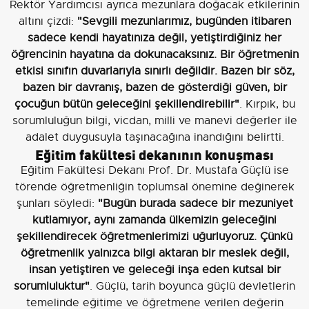
Rektör Yardımcısı ayrıca mezunlara doğacak etkilerinin
altını çizdi:
"Sevgili mezunlarımız, bugünden itibaren
sadece kendi hayatınıza değil, yetiştirdiğiniz her
öğrencinin hayatına da dokunacaksınız. Bir öğretmenin
etkisi sınıfın duvarlarıyla sınırlı değildir. Bazen bir söz,
bazen bir davranış, bazen de gösterdiği güven, bir
çocuğun bütün geleceğini şekillendirebilir"
. Kırpık, bu
sorumluluğun bilgi, vicdan, milli ve manevi değerler ile
adalet duygusuyla taşınacağına inandığını belirtti.
Eğitim fakültesi dekanının konuşması
Eğitim Fakültesi Dekanı Prof. Dr. Mustafa Güçlü ise
törende öğretmenliğin toplumsal önemine değinerek
şunları söyledi:
"Bugün burada sadece bir mezuniyet
kutlamıyor, aynı zamanda ülkemizin geleceğini
şekillendirecek öğretmenlerimizi uğurluyoruz. Çünkü
öğretmenlik yalnızca bilgi aktaran bir meslek değil,
insan yetiştiren ve geleceği inşa eden kutsal bir
sorumluluktur"
. Güçlü, tarih boyunca güçlü devletlerin
temelinde eğitime ve öğretmene verilen değerin