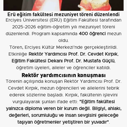
Erü eğitim fakültesi mezuniyet töreni düzenlendi
Erciyes Üniversitesi (ERÜ) Eğitim Fakültesi tarafından
2025-2026 eğitim-öğretim yılı mezuniyet töreni
düzenlendi. Program kapsamında
400 öğrenci
mezun
oldu.
Tören, Erciyes Kültür Merkezi’nde gerçekleştirildi.
Etkinliğe
Rektör Yardımcısı Prof. Dr. Cevdet Kırpık
,
Eğitim Fakültesi Dekanı Prof. Dr. Mustafa Güçlü
,
öğretim üyeleri, aileler ve öğrenciler katıldı.
Rektör yardımcısının konuşması
Törenin açılışında konuşan Rektör Yardımcısı Prof. Dr.
Cevdet Kırpık, mezun öğrencileri ve ailelerini tebrik
ederek sözlerine başladı. Kırpık, fakültenin işlevini
vurgulayarak şunları ifade etti:
"Eğitim fakültesi
yalnızca diploma veren bir kurum değil. Bilgiyi, ahlakı,
değerleri, sorumluluğu ve insan sevgisini geleceğe
taşıyan öğretmenler yetiştiren bir yuvadır"
.