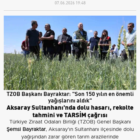
07.06.2026 19:48
TZOB Başkanı Bayraktar: "Son 150 yılın en önemli
yağışlarını aldık"
Aksaray Sultanhanı'nda dolu hasarı, rekolte
tahmini ve TARSİM çağrısı
Türkiye Ziraat Odaları Birliği (TZOB) Genel Başkanı
Şemsi Bayraktar
, Aksaray'ın Sultanhanı ilçesinde dolu
yağışından zarar gören tarım arazilerinde