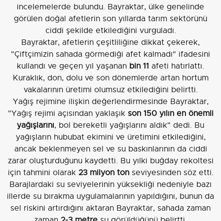
incelemelerde bulundu. Bayraktar, ülke genelinde
görülen doğal afetlerin son yıllarda tarım sektörünü
ciddi şekilde etkilediğini vurguladı.
Bayraktar, afetlerin çeşitliliğine dikkat çekerek,
"Çiftçimizin sahada görmediği afet kalmadı" ifadesini
kullandı ve geçen yıl yaşanan
bin 11
afeti hatırlattı.
Kuraklık, don, dolu ve son dönemlerde artan hortum
vakalarının üretimi olumsuz etkilediğini belirtti.
Yağış rejimine ilişkin değerlendirmesinde Bayraktar,
"Yağış rejimi açısından yaklaşık
son 150 yılın en önemli
yağışlarını
, bol bereketli yağışlarını aldık" dedi. Bu
yağışların hububat ekimini ve üretimini etkilediğini,
ancak beklenmeyen sel ve su baskınlarının da ciddi
zarar oluşturduğunu kaydetti. Bu yılki buğday rekoltesi
için tahmini olarak
23 milyon ton
seviyesinden söz etti.
Barajlardaki su seviyelerinin yüksekliği nedeniyle bazı
illerde su bırakma uygulamalarının yapıldığını, bunun da
sel riskini artırdığını aktaran Bayraktar, sahada zaman
zaman
2-3 metre
su görüldüğünü belirtti.