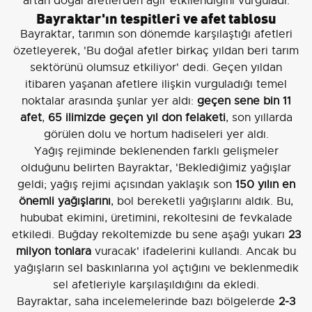
artan doğal afetlerden ağır etkilendiğini vurguladı.
Bayraktar'ın tespitleri ve afet tablosu
Bayraktar, tarımın son dönemde karşılaştığı afetleri
özetleyerek, 'Bu doğal afetler birkaç yıldan beri tarım
sektörünü olumsuz etkiliyor' dedi. Geçen yıldan
itibaren yaşanan afetlere ilişkin vurguladığı temel
noktalar arasında şunlar yer aldı:
geçen sene bin 11
afet
,
65 ilimizde geçen yıl don felaketi
, son yıllarda
görülen dolu ve hortum hadiseleri yer aldı.
Yağış rejiminde beklenenden farklı gelişmeler
olduğunu belirten Bayraktar, 'Beklediğimiz yağışlar
geldi; yağış rejimi açısından yaklaşık son
150 yılın en
önemli yağışlarını
, bol bereketli yağışlarını aldık. Bu,
hububat ekimini, üretimini, rekoltesini de fevkalade
etkiledi. Buğday rekoltemizde bu sene aşağı yukarı
23
milyon tonlara
vuracak' ifadelerini kullandı. Ancak bu
yağışların sel baskınlarına yol açtığını ve beklenmedik
sel afetleriyle karşılaşıldığını da ekledi.
Bayraktar, saha incelemelerinde bazı bölgelerde
2-3