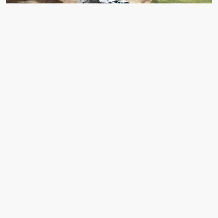
TZOB Genel Başkanı Bayraktar: "Son 150 yılın en
önemli yağışlarını aldık"
EDİTÖR