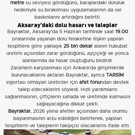
metre
su seviyesi gördüğünü, barajlardaki doluluk
nedeniyle su bırakılması uygulamalarının da sel
baskınlarını artırdığını belirtti.
Aksaray'daki dolu hasarı ve talepler
Bayraktar, Aksaray'da 5 Haziran tarihinde saat
19.00
sıralarında yaşanan dolu felaketine ilişkin yapılan
tespitlere göre yaklaşık
25 bin dekar
alanın hububat
üretimi açısından zarar gördüğünü, ayçiçeği ve yonca
alanlarında da hasar oluştuğunu bildirdi.
Zararların karşılanması için Ankara'da girişimlerde
bulunacaklarını aktaran Bayraktar, ayrıca
TARSİM
sigortası olmayan üreticiler için
afet fonu
ndan destek
talep edeceklerini söyledi. Hızlı yardımların
sağlanmasının, çiftçilerin sahada ve üretimde kalmasını
sağlayacağına dikkat çekti.
Bayraktar
, 2026 yılına afetler açısından daha olumlu
başlanmasının arzu edildiğini belirterek, yapılan
tespitlerin ve taleplerin takipçisi olacaklarını ifade etti.