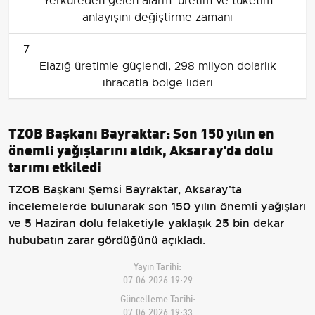
Yerküreden gelen alarm: üretim ve tüketim
anlayışını değiştirme zamanı
7
Elazığ üretimle güçlendi, 298 milyon dolarlık
ihracatla bölge lideri
TZOB Başkanı Bayraktar: Son 150 yılın en
önemli yağışlarını aldık, Aksaray'da dolu
tarımı etkiledi
TZOB Başkanı Şemsi Bayraktar, Aksaray'ta
incelemelerde bulunarak son 150 yılın önemli yağışları
ve 5 Haziran dolu felaketiyle yaklaşık 25 bin dekar
hububatın zarar gördüğünü açıkladı.
Yayın Tarihi:
07.06.2026 19:29
Güncelleme Tarihi:
07.06.2026 19:33