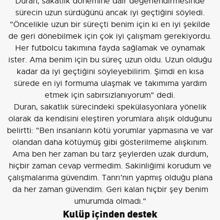
Duran, sakatlık dönemine dair değerlendirmesinde
sürecin uzun sürdüğünü ancak iyi geçtiğini söyledi.
"Öncelikle uzun bir süreçti benim için ki en iyi şekilde
de geri dönebilmek için çok iyi çalışmam gerekiyordu.
Her futbolcu takımına fayda sağlamak ve oynamak
ister. Ama benim için bu süreç uzun oldu. Uzun olduğu
kadar da iyi geçtiğini söyleyebilirim. Şimdi en kısa
sürede en iyi formuma ulaşmak ve takımıma yardım
etmek için sabırsızlanıyorum" dedi.
Duran, sakatlık sürecindeki spekülasyonlara yönelik
olarak da kendisini eleştiren yorumlara alışık olduğunu
belirtti: "Ben insanların kötü yorumlar yapmasına ve var
olandan daha kötüymüş gibi gösterilmeme alışkınım.
Ama ben her zaman bu tarz şeylerden uzak durdum,
hiçbir zaman cevap vermedim. Sakinliğimi korudum ve
çalışmalarıma güvendim. Tanrı’nın yapmış olduğu plana
da her zaman güvendim. Geri kalan hiçbir şey benim
umurumda olmadı."
Kulüp içinden destek