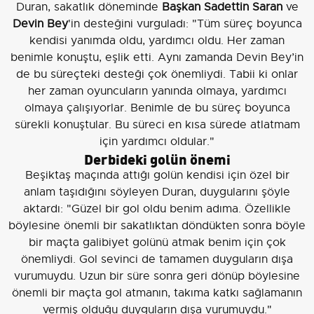
Duran, sakatlık döneminde
Başkan Sadettin Saran
ve
Devin Bey
'in desteğini vurguladı: "Tüm süreç boyunca
kendisi yanımda oldu, yardımcı oldu. Her zaman
benimle konuştu, eşlik etti. Aynı zamanda Devin Bey’in
de bu süreçteki desteği çok önemliydi. Tabii ki onlar
her zaman oyuncuların yanında olmaya, yardımcı
olmaya çalışıyorlar. Benimle de bu süreç boyunca
sürekli konuştular. Bu süreci en kısa sürede atlatmam
için yardımcı oldular."
Derbideki golün önemi
Beşiktaş maçında attığı golün kendisi için özel bir
anlam taşıdığını söyleyen Duran, duygularını şöyle
aktardı: "Güzel bir gol oldu benim adıma. Özellikle
böylesine önemli bir sakatlıktan döndükten sonra böyle
bir maçta galibiyet golünü atmak benim için çok
önemliydi. Gol sevinci de tamamen duyguların dışa
vurumuydu. Uzun bir süre sonra geri dönüp böylesine
önemli bir maçta gol atmanın, takıma katkı sağlamanın
vermiş olduğu duyguların dışa vurumuydu."