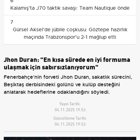
6
Kalamış'ta J70 taktik savaşı: Team Nautique önde
7
Gürsel Aksel'de jübile coşkusu: Göztepe hazırlık
maçında Trabzonspor'u 2-1 mağlup etti
Jhon Duran: "En kısa sürede en iyi formuma
ulaşmak için sabırsızlanıyorum"
Fenerbahçe'nin forveti Jhon Duran, sakatlık sürecini,
Beşiktaş derbisindeki golünü ve kulüp desteğini
anlatarak hedeflerine odaklandığını söyledi.
Yayın Tarihi:
04.11.2025 19:53
Güncelleme Tarihi:
04.11.2025 19:53