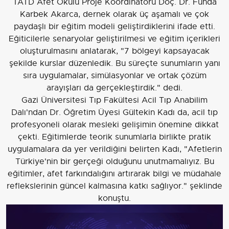
TATD Afet Okulu Proje Koordinatörü Doç. Dr. Funda
Karbek Akarca, dernek olarak üç aşamalı ve çok
paydaşlı bir eğitim modeli geliştirdiklerini ifade etti.
Eğiticilerle senaryolar geliştirilmesi ve eğitim içerikleri
oluşturulmasını anlatarak, "7 bölgeyi kapsayacak
şekilde kurslar düzenledik. Bu süreçte sunumların yanı
sıra uygulamalar, simülasyonlar ve ortak çözüm
arayışları da gerçekleştirdik." dedi.
Gazi Üniversitesi Tıp Fakültesi Acil Tıp Anabilim
Dalı'ndan Dr. Öğretim Üyesi Gültekin Kadı da, acil tıp
profesyoneli olarak mesleki gelişimin önemine dikkat
çekti. Eğitimlerde teorik sunumlarla birlikte pratik
uygulamalara da yer verildiğini belirten Kadı, "Afetlerin
Türkiye'nin bir gerçeği olduğunu unutmamalıyız. Bu
eğitimler, afet farkındalığını artırarak bilgi ve müdahale
reflekslerinin güncel kalmasına katkı sağlıyor." şeklinde
konuştu.