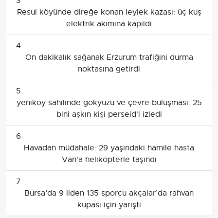
3
Resul köyünde direğe konan leylek kazası: üç kuş
elektrik akımına kapıldı
4
On dakikalık sağanak Erzurum trafiğini durma
noktasına getirdi
5
yeniköy sahilinde gökyüzü ve çevre buluşması: 25
bini aşkın kişi perseid'i izledi
6
Havadan müdahale: 29 yaşındaki hamile hasta
Van'a helikopterle taşındı
7
Bursa’da 9 ilden 135 sporcu akçalar’da rahvan
kupası için yarıştı