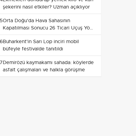
şekerini nasıl etkiler? Uzman açıklıyor
5
Orta Doğu'da Hava Sahasının
Kapatılması Sonucu 26 Ticari Uçuş Yön
Değiştirdi
6
Buharkent'in Sarı Lop inciri mobil
büfeyle festivalde tanıtıldı
7
Demirözü kaymakamı sahada: köylerde
asfalt çalışmaları ve halkla görüşme