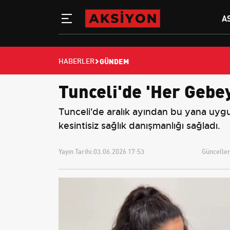
A
GÜNDEM
HABERLER
Tunceli'de 'Her Gebe
Tunceli'de aralık ayından bu yana uygu
kesintisiz sağlık danışmanlığı sağladı.
Yayın Tarihi:
03.06.2026 17:53
Güncellem