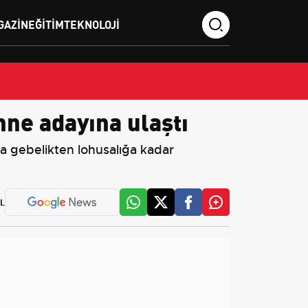
GAZIN
EĞITIM
TEKNOLOJI
nne adayına ulaştı
a gebelikten lohusalığa kadar
L