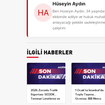
Hüseyin Aydın
Ben Hüseyin Aydın, 34 yaşında
ekibinde adliye ve hukuk muhabi
anlayacağı şekilde sadeleştirme
çalışırım.
İLGİLİ HABERLER
2026 Zorunlu Trafik
1 Ocak'ta İstanbul'da
Sigortası: SEDDK
Toplu Taşıma
Teminat Limitlerini ve
Ücretsiz: İBB Metro,
Çoklu Araç Tarifesini
Metrobüs ve Otobüs