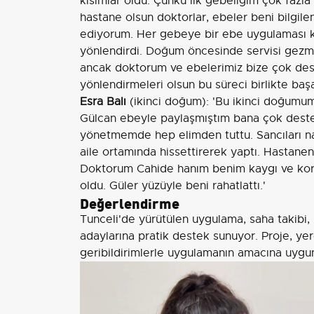
kısımlar oldu. Çünkü ilk gebeliğim çok fazla
hastane olsun doktorlar, ebeler beni bilgilen
ediyorum. Her gebeye bir ebe uygulaması k
yönlendirdi. Doğum öncesinde servisi gezm
ancak doktorum ve ebelerimiz bize çok dest
yönlendirmeleri olsun bu süreci birlikte başa
Esra Balı
(ikinci doğum): 'Bu ikinci doğumum
Gülcan ebeyle paylaşmıştım bana çok dest
yönetmemde hep elimden tuttu. Sancıları nası
aile ortamında hissettirerek yaptı. Hastanenin 
Doktorum Cahide hanım benim kaygı ve kor
oldu. Güler yüzüyle beni rahatlattı.'
Değerlendirme
Tunceli'de yürütülen uygulama, saha takibi, b
adaylarına pratik destek sunuyor. Proje, ye
geribildirimlerle uygulamanın amacına uygun 