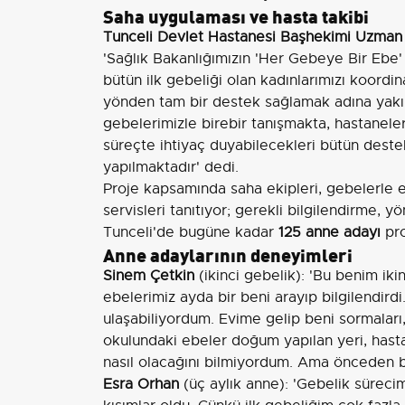
Saha uygulaması ve hasta takibi
Tunceli Devlet Hastanesi Başhekimi Uzman 
'Sağlık Bakanlığımızın 'Her Gebeye Bir Ebe'
bütün ilk gebeliği olan kadınlarımızı koordin
yönden tam bir destek sağlamak adına yakı
gebelerimizle birebir tanışmakta, hastanele
süreçte ihtiyaç duyabilecekleri bütün deste
yapılmaktadır' dedi.
Proje kapsamında saha ekipleri, gebelerle 
servisleri tanıtıyor; gerekli bilgilendirme,
Tunceli'de bugüne kadar
125 anne adayı
pro
Anne adaylarının deneyimleri
Sinem Çetkin
(ikinci gebelik): 'Bu benim ik
ebelerimiz ayda bir beni arayıp bilgilendird
ulaşabiliyordum. Evime gelip beni sormaları,
okulundaki ebeler doğum yapılan yeri, hasta
nasıl olacağını bilmiyordum. Ama önceden ben
Esra Orhan
(üç aylık anne): 'Gebelik sürecim