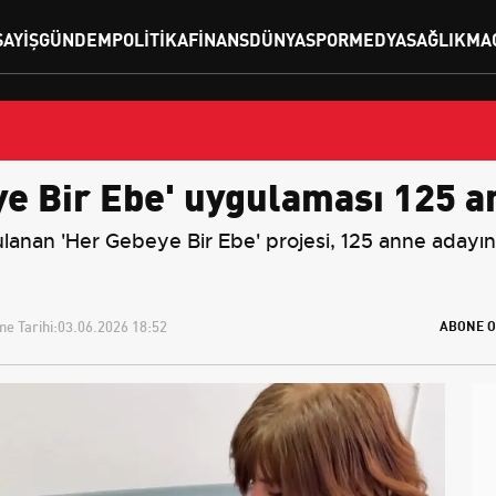
SAYIŞ
GÜNDEM
POLITIKA
FINANS
DÜNYA
SPOR
MEDYA
SAĞLIK
MA
ye Bir Ebe' uygulaması 125 a
lanan 'Her Gebeye Bir Ebe' projesi, 125 anne adayın
e Tarihi:
03.06.2026 18:52
ABONE O