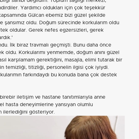
 bilgi sahibi değildim. Toplum sağlığı merkezi,
dirdiler. Yardımcı oldukları için çok teşekkür
apsamında Gülcan ebemiz bizi güzel şekilde
e şansımız oldu. Doğum sürecinde korkularım oldu
ek oldular. Gerek nefes egzersizleri, gerek
rdık.'
du. İlk biraz travmalı geçmişti. Bunu daha önce
ek oldu. Korkularımı yenmemde, doğum anını güzel
l karşılamam gerektiğini, masajla, elimi tutarak bir
temizliği, titizliği, personelin ilgisi çok iyiydi.
kularımın farkındaydı bu konuda bana çok destek
irebir iletişim ve hastane tanıtımlarıyla anne
rel hasta deneyimlerine yansıyan olumlu
ilerlediğini gösteriyor.