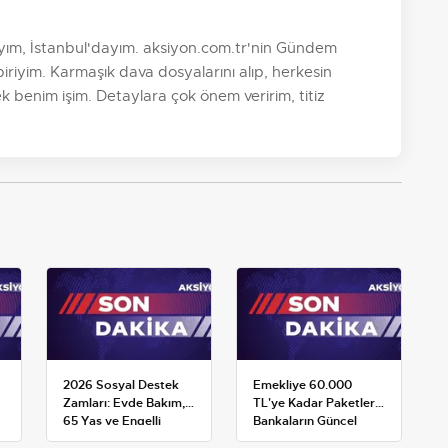
yım, İstanbul'dayım. aksiyon.com.tr'nin Gündem
riyim. Karmaşık dava dosyalarını alıp, herkesin
k benim işim. Detaylara çok önem veririm, titiz
2026 Sosyal Destek
Emekliye 60.000
Zamları: Evde Bakım,
TL'ye Kadar Paketler:
65 Yaş ve Engelli
Bankaların Güncel
Maaşlarında Yeni
Promosyon ve Ek