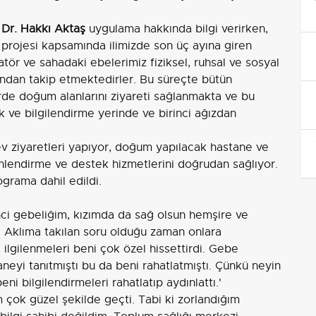
Dr. Hakkı Aktaş
uygulama hakkında bilgi verirken,
 projesi kapsamında ilimizde son üç ayına giren
atör ve sahadaki ebelerimiz fiziksel, ruhsal ve sosyal
ndan takip etmektedirler. Bu süreçte bütün
rde doğum alanlarını ziyareti sağlanmakta ve bu
k ve bilgilendirme yerinde ve birinci ağızdan
ev ziyaretleri yapıyor, doğum yapılacak hastane ve
 yönlendirme ve destek hizmetlerini doğrudan sağlıyor.
grama dahil edildi.
inci gebeliğim, kızımda da sağ olsun hemşire ve
i. Aklıma takılan soru olduğu zaman onlara
 ilgilenmeleri beni çok özel hissettirdi. Gebe
neyi tanıtmıştı bu da beni rahatlatmıştı. Çünkü neyin
i bilgilendirmeleri rahatlatıp aydınlattı.'
 çok güzel şekilde geçti. Tabi ki zorlandığım