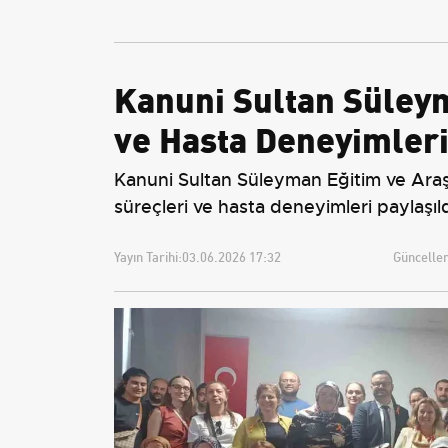
Yeniden Belirledi
Ek Seferlerini Açıkladı
Kanuni Sultan Süley
ve Hasta Deneyimleri
Kanuni Sultan Süleyman Eğitim ve Ara
süreçleri ve hasta deneyimleri paylaşıld
Yayın Tarihi:
03.06.2026 17:32
Güncellem