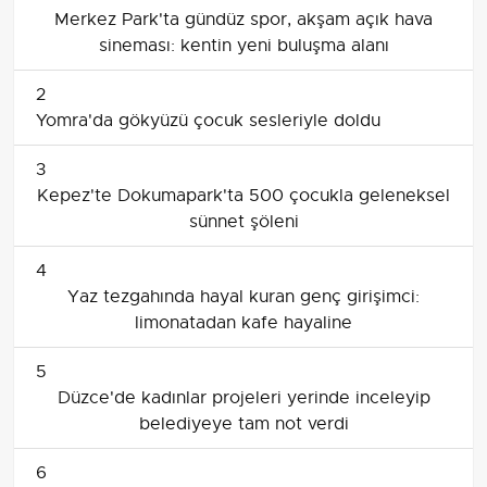
Merkez Park'ta gündüz spor, akşam açık hava
sineması: kentin yeni buluşma alanı
2
Yomra'da gökyüzü çocuk sesleriyle doldu
3
Kepez'te Dokumapark'ta 500 çocukla geleneksel
sünnet şöleni
4
Yaz tezgahında hayal kuran genç girişimci:
limonatadan kafe hayaline
5
Düzce'de kadınlar projeleri yerinde inceleyip
belediyeye tam not verdi
6