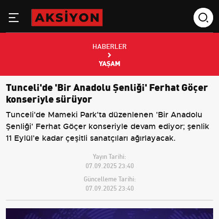
HABERLER
YAŞAM
Tunceli'de 'Bir Anadolu Şenliği' Ferhat Göçer
konseriyle sürüyor
Tunceli'de Mameki Park'ta düzenlenen 'Bir Anadolu
Şenliği' Ferhat Göçer konseriyle devam ediyor; şenlik
11 Eylül'e kadar çeşitli sanatçıları ağırlayacak.
Yayın Tarihi:
07.09.2025 23:40
Güncelleme Tarihi:
07.09.2025 23:40