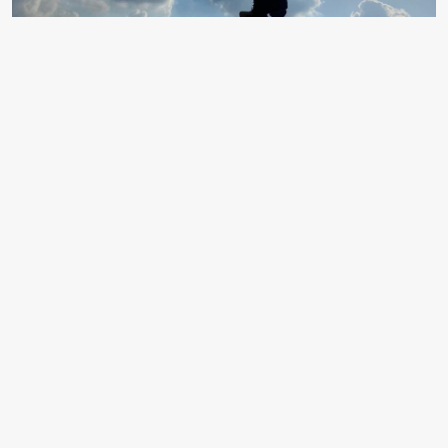
Kahramanmaraş'ın Andırın ilçesinde yamaç paraşütü
festivali düzenlendi. Andırın Belediyesince, ilçenin
tanıtılmasına yönelik düzenlenen etkinliğe
Kahramanmaraş, Trabzon, Antalya, Adıyaman, Mersin,
Adana ve Osmaniye'den 45 sporcu katıldı.