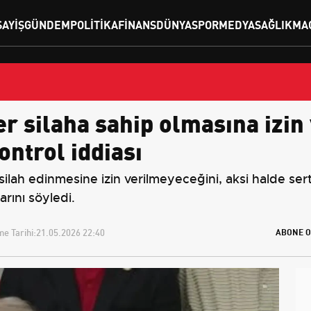
SAYIŞ
GÜNDEM
POLITIKA
FINANS
DÜNYA
SPOR
MEDYA
SAĞLIK
MA
er silaha sahip olmasına izin
ntrol iddiası
ilah edinmesine izin verilmeyeceğini, aksi halde ser
rını söyledi.
e Tarihi:
21.05.2026 22:40
ABONE O