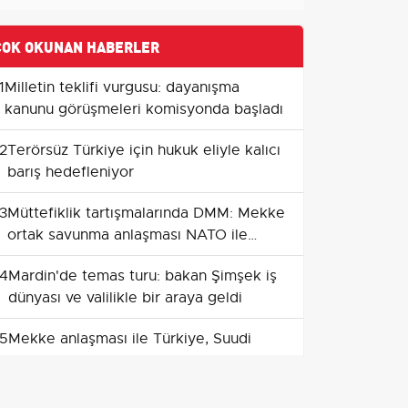
ÇOK OKUNAN HABERLER
1
Milletin teklifi vurgusu: dayanışma
kanunu görüşmeleri komisyonda başladı
2
Terörsüz Türkiye için hukuk eliyle kalıcı
barış hedefleniyor
3
Müttefiklik tartışmalarında DMM: Mekke
ortak savunma anlaşması NATO ile
çelişmiyor
4
Mardin'de temas turu: bakan Şimşek iş
dünyası ve valilikle bir araya geldi
5
Mekke anlaşması ile Türkiye, Suudi
Arabistan ve Pakistan ortak savunmayı
güçlendiriyor
6
Hatay’da 8 bin 500 aile için konutlar