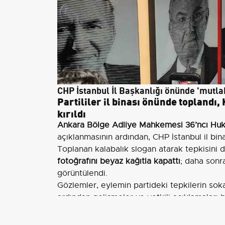
CHP İstanbul İl Başkanlığı önünde 'mutla
Partililer il binası önünde toplandı,
kırıldı
Ankara Bölge Adliye Mahkemesi 36’ncı Hukuk
açıklanmasının ardından, CHP İstanbul il bin
Toplanan kalabalık slogan atarak tepkisini dil
fotoğrafını beyaz kağıtla kapattı
; daha sonra
görüntülendi.
Gözlemler, eylemin partideki tepkilerin sok
ardından gelişmeler ve yetkili açıklamaları 