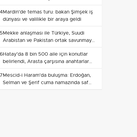
çelişmiyor
4
Mardin'de temas turu: bakan Şimşek iş
dünyası ve valilikle bir araya geldi
5
Mekke anlaşması ile Türkiye, Suudi
Arabistan ve Pakistan ortak savunmayı
güçlendiriyor
6
Hatay’da 8 bin 500 aile için konutlar
belirlendi, Arasta çarşısına anahtarlar
teslim edildi
7
Mescid-i Haram'da buluşma: Erdoğan,
Selman ve Şerif cuma namazında saf
tuttu