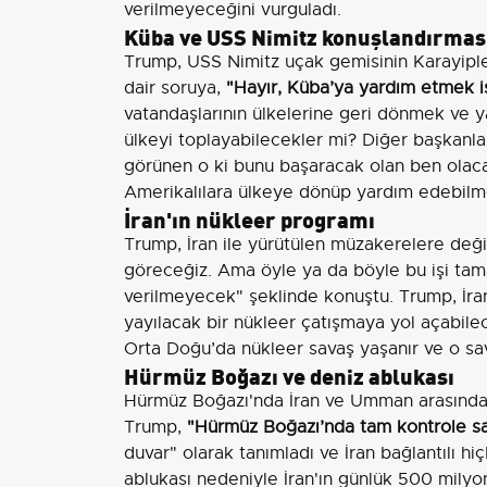
verilmeyeceğini vurguladı.
Küba ve USS Nimitz konuşlandırmas
Trump, USS Nimitz uçak gemisinin Karayiple
dair soruya,
"Hayır, Küba’ya yardım etmek i
vatandaşlarının ülkelerine geri dönmek ve y
ülkeyi toplayabilecekler mi? Diğer başkanl
görünen o ki bunu başaracak olan ben olacağ
Amerikalılara ülkeye dönüp yardım edebilmel
İran'ın nükleer programı
Trump, İran ile yürütülen müzakerelere de
göreceğiz. Ama öyle ya da böyle bu işi tamam
verilmeyecek" şeklinde konuştu. Trump, İra
yayılacak bir nükleer çatışmaya yol açabilec
Orta Doğu’da nükleer savaş yaşanır ve o sav
Hürmüz Boğazı ve deniz ablukası
Hürmüz Boğazı'nda İran ve Umman arasındaki
Trump,
"Hürmüz Boğazı’nda tam kontrole sa
duvar" olarak tanımladı ve İran bağlantılı 
ablukası nedeniyle İran'ın günlük 500 milyon 