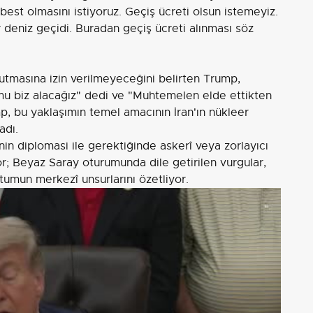
est olmasını istiyoruz. Geçiş ücreti olsun istemeyiz.
ir deniz geçidi. Buradan geçiş ücreti alınması söz
tutmasına izin verilmeyeceğini belirten Trump,
u biz alacağız" dedi ve "Muhtemelen elde ettikten
mp, bu yaklaşımın temel amacının İran'ın nükleer
adı.
in diplomasi ile gerektiğinde askerî veya zorlayıcı
yor; Beyaz Saray oturumunda dile getirilen vurgular,
utumun merkezî unsurlarını özetliyor.