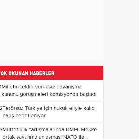
ÇOK OKUNAN HABERLER
1
Milletin teklifi vurgusu: dayanışma
kanunu görüşmeleri komisyonda başladı
2
Terörsüz Türkiye için hukuk eliyle kalıcı
barış hedefleniyor
3
Müttefiklik tartışmalarında DMM: Mekke
ortak savunma anlaşması NATO ile