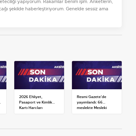
teciliği yapıyorum. Rakamlar benim işim. Anketlerin,
ayacağı şekilde haberleştiriyorum. Genelde sessiz ama
2026 Ehliyet,
Resmi Gazete'de
Pasaport ve Kimlik
yayımlandı: 66
Kartı Harçları
meslekte Mesleki
Resmileşti: Yeni
Yeterlilik Belgesi
Tarifeler ve Geçerlilik
zorunluluğu
Tarihi