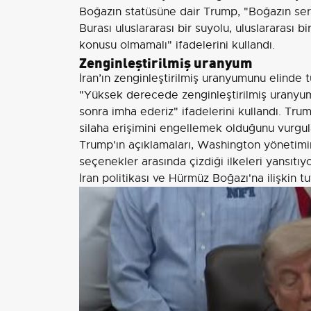
Boğazın statüsüne dair Trump, "Boğazın serb
Burası uluslararası bir suyolu, uluslararası b
konusu olmamalı" ifadelerini kullandı.
Zenginleştirilmiş uranyum
İran’ın zenginleştirilmiş uranyumunu elinde 
"Yüksek derecede zenginleştirilmiş uranyum
sonra imha ederiz" ifadelerini kullandı. Tru
silaha erişimini engellemek olduğunu vurgul
Trump'ın açıklamaları, Washington yönetimin
seçenekler arasında çizdiği ilkeleri yansıtı
İran politikası ve Hürmüz Boğazı'na ilişkin t