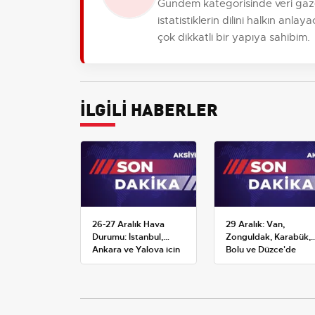
Gündem kategorisinde veri gaze
istatistiklerin dilini halkın anl
çok dikkatli bir yapıya sahibim.
İLGİLİ HABERLER
26-27 Aralık Hava
29 Aralık: Van,
Durumu: İstanbul,
Zonguldak, Karabük,
Ankara ve Yalova için
Bolu ve Düzce'de
Kar Tahminleri
okullar tatil —
Üniversiteler ne
durumda?