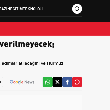
GAZIN
EĞITIM
TEKNOLOJI
 verilmeyecek;
t adımlar atılacağını ve Hürmüz
L