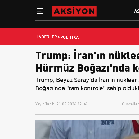
A
POLITIKA
HABERLER
Trump: İran'ın nükle
Hürmüz Boğazı'nda ko
Trump, Beyaz Saray'da İran'ın nükleer s
Boğazı'nda "tam kontrole" sahip oldukla
Yayın Tarihi:
21.05.2026 22:36
Güncellem