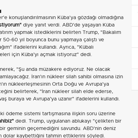
ı
r'e konuşlandırılmasının Küba'ya gözdağı olmadığına
stiyorum"
diye yanıt verdi. ABD'de yaşayan Küba
atırım yapmak istediklerini belirten Trump, "Bakalım
ar 50-60 yıl boyunca bunu yapmaya çalıştı ve
ım" ifadelerini kullandı. Ayrıca, "Kübalı
eri için Küba’yı açmak istiyoruz" dedi.
ğinerek, "Şu anda müzakere ediyoruz. Ne olacak
layacağız. İran’ın nükleer silah sahibi olmasına izin
n'ın nükleerleşmesinin Orta Doğu ve Avrupa'ya
eğini belirterek, "İran nükleer silah elde ederse,
aş buraya ve Avrupa’ya uzanır" ifadelerini kullandı.
 ödeme sistemi tartışmasına ilişkin soru üzerine
hibiz"
dedi. Trump, uygulanan ablukayı "çelikten bir
hiçbir geminin geçemediğini savundu. ABD'nin deniz
dolar kaybettiğini tahmin ettiklerini söyledi.