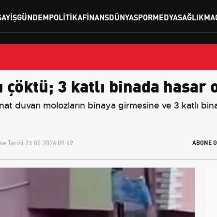
SAYIŞ
GÜNDEM
POLITIKA
FINANS
DÜNYA
SPOR
MEDYA
SAĞLIK
MA
ı çöktü; 3 katlı binada hasar 
nat duvarı molozların binaya girmesine ve 3 katlı bin
e Tarihi:
23.05.2026 09:49
ABONE O