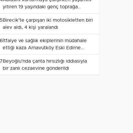
yitiren 19 yaşındaki genç toprağa
veriliyor
5
Birecik'te çarpışan iki motosikletten biri
alev aldı, 4 kişi yaralandı
6
İtfaiye ve sağlık ekiplerinin müdahale
ettiği kaza Arnavutköy Eski Edirne
Asfaltı Caddesi'nde
7
Beyoğlu’nda çanta hırsızlığı iddiasıyla
bir zanlı cezaevine gönderildi