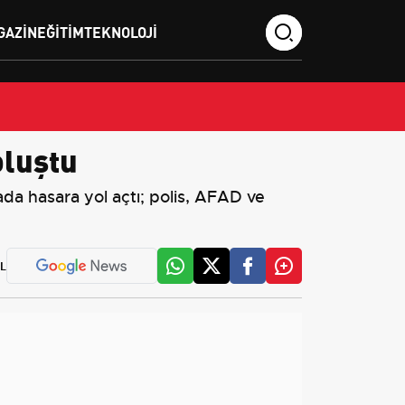
GAZIN
EĞITIM
TEKNOLOJI
oluştu
ada hasara yol açtı; polis, AFAD ve
L