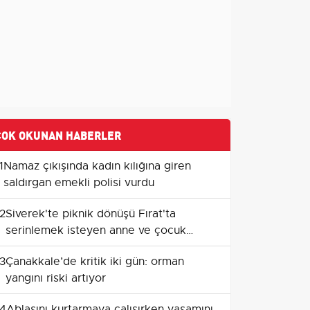
ÇOK OKUNAN HABERLER
1
Namaz çıkışında kadın kılığına giren
saldırgan emekli polisi vurdu
2
Siverek'te piknik dönüşü Fırat'ta
serinlemek isteyen anne ve çocuk
yaşamını yitirdi
3
Çanakkale’de kritik iki gün: orman
yangını riski artıyor
4
Ablasını kurtarmaya çalışırken yaşamını