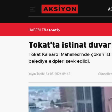
A
ASAYIŞ
HABERLER
Tokat'ta istinat duvar
Tokat Kaleardı Mahallesi'nde çöken isti
belediye ekipleri sevk edildi.
Yayın Tarihi:
23.05.2026 09:45
Güncellem