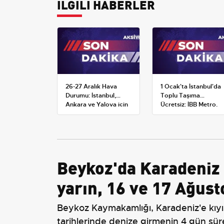
İLGİLİ HABERLER
26-27 Aralık Hava
1 Ocak'ta İstanbul'da
Durumu: İstanbul,
Toplu Taşıma
Ankara ve Yalova için
Ücretsiz: İBB Metro,
Kar Tahminleri
Metrobüs ve Otobüs
Ek Seferlerini Açıkladı
Beykoz'da Karadeniz 
yarın, 16 ve 17 Ağust
Beykoz Kaymakamlığı, Karadeniz'e kıyıs
tarihlerinde denize girmenin 4 gün sür