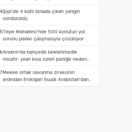
yolculuğuna uğurlandı
4
Şişli'de 4 katlı binada çıkan yangın
söndürüldü
5
Tepe Mahallesi'nde 500 konutun yol
sorunu parke çalışmasıyla çözülüyor
6
Andırın'da bahçede beklenmedik
misafir: yılan kısa süreli paniğe neden
oldu
7
Mekke ortak savunma zirvesinin
ardından Erdoğan Suudi Arabistan'dan
ayrıldı