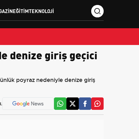
GAZIN
EĞITIM
TEKNOLOJI
e denize giriş geçici
günlük poyraz nedeniyle denize giriş
L