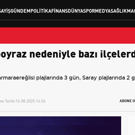
SAYIŞ
GÜNDEM
POLITIKA
FINANS
DÜNYA
SPOR
MEDYA
SAĞLIK
MA
poyraz nedeniyle bazı ilçelerd
araereğlisi plajlarında 3 gün, Saray plajlarında 2 
e Tarihi:
14.08.2025 14:56
ABONE O