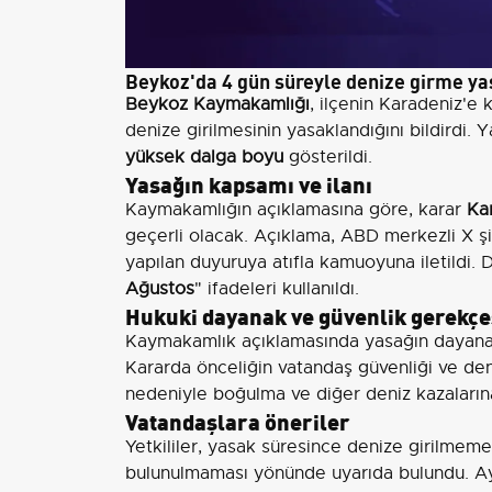
Beykoz'da 4 gün süreyle denize girme yas
Beykoz Kaymakamlığı
, ilçenin Karadeniz'e k
denize girilmesinin yasaklandığını bildirdi. 
yüksek dalga boyu
gösterildi.
Yasağın kapsamı ve ilanı
Kaymakamlığın açıklamasına göre, karar
Kar
geçerli olacak. Açıklama, ABD merkezli X ş
yapılan duyuruya atıfla kamuoyuna iletildi. 
Ağustos
" ifadeleri kullanıldı.
Hukuki dayanak ve güvenlik gerekçe
Kaymakamlık açıklamasında yasağın dayana
Kararda önceliğin vatandaş güvenliği ve de
nedeniyle boğulma ve diğer deniz kazalarına k
Vatandaşlara öneriler
Yetkililer, yasak süresince denize girilmeme
bulunulmaması yönünde uyarıda bulundu. Ay