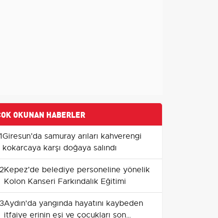
ÇOK OKUNAN HABERLER
1
Giresun’da samuray arıları kahverengi
kokarcaya karşı doğaya salındı
2
Kepez’de belediye personeline yönelik
Kolon Kanseri Farkındalık Eğitimi
3
Aydın'da yangında hayatını kaybeden
itfaiye erinin eşi ve çocukları son