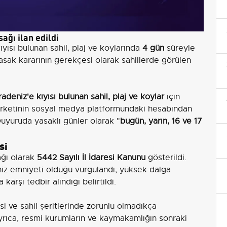
ağı ilan edildi
ıyısı bulunan sahil, plaj ve koylarında
4 gün
süreyle
Yasak kararının gerekçesi olarak sahillerde görülen
adeniz'e kıyısı bulunan sahil, plaj ve koylar
için
irketinin sosyal medya platformundaki hesabından
Duyuruda yasaklı günler olarak "
bugün, yarın, 16 ve 17
si
ğı olarak
5442 Sayılı İl İdaresi Kanunu
gösterildi.
niz emniyeti olduğu vurgulandı; yüksek dalga
arşı tedbir alındığı belirtildi.
si ve sahil şeritlerinde zorunlu olmadıkça
rıca, resmi kurumların ve kaymakamlığın sonraki