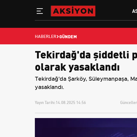
A
GÜNDEM
HABERLER
Tekirdağ'da şiddetli 
olarak yasaklandı
Tekirdağ'da Şarköy, Süleymanpaşa, Marm
yasaklandı.
Yayın Tarihi:
14.08.2025 14:56
Güncellem