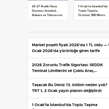
26-27 Aralık Hava
1 Ocak'ta İstanbul'da
Durumu: İstanbul,
Toplu Taşıma
Ankara ve Yalova için
Ücretsiz: İBB Metro,
Kar Tahminleri
Metrobüs ve Otobüs
Ek Seferlerini Açıkladı
Market poşeti fiyatı 2026'da 1 TL oldu — 
Ocak 2026'da yürürlüğe giren tarife
2026 Zorunlu Trafik Sigortası: SEDDK
Teminat Limitlerini ve Çoklu Araç
Tarifesini Yeniden Belirledi
Taşacak Bu Deniz 13. bölüm neden yok?
TRT 1, 2 Ocak yayın planını değiştirdi
1 Ocak'ta İstanbul'da Toplu Taşıma