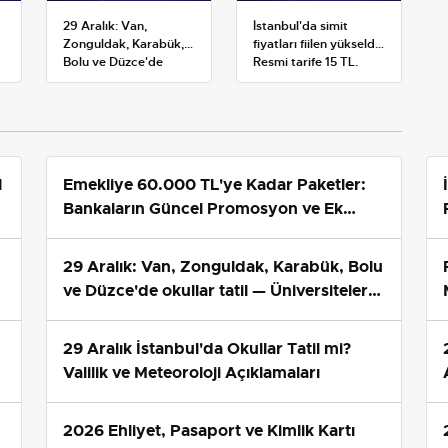
29 Aralık: Van,
İstanbul'da simit
Zonguldak, Karabük,
fiyatları fiilen yükseldi:
Bolu ve Düzce'de
Resmi tarife 15 TL,
okullar tatil —
satışlar 20-25 TL'ye
Üniversiteler ne
çıktı
durumda?
1
Emekliye 60.000 TL'ye Kadar Paketler:
Bankaların Güncel Promosyon ve Ek
Avantajları
29 Aralık: Van, Zonguldak, Karabük, Bolu
ve Düzce'de okullar tatil — Üniversiteler
ne durumda?
29 Aralık İstanbul'da Okullar Tatil mi?
Valilik ve Meteoroloji Açıklamaları
2026 Ehliyet, Pasaport ve Kimlik Kartı