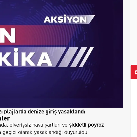
ı plajlarda denize giriş yasaklandı
mler
da, elverişsiz hava şartları ve
şiddetli poyraz
n geçici olarak yasaklandığı duyuruldu.