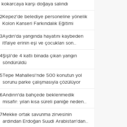
kokarcaya karşı doğaya salındı
2
Kepez’de belediye personeline yönelik
Kolon Kanseri Farkındalık Eğitimi
3
Aydın'da yangında hayatını kaybeden
itfaiye erinin eşi ve çocukları son
yolculuğuna uğurlandı
4
Şişli'de 4 katlı binada çıkan yangın
söndürüldü
5
Tepe Mahallesi'nde 500 konutun yol
sorunu parke çalışmasıyla çözülüyor
6
Andırın'da bahçede beklenmedik
misafir: yılan kısa süreli paniğe neden
oldu
7
Mekke ortak savunma zirvesinin
ardından Erdoğan Suudi Arabistan'dan