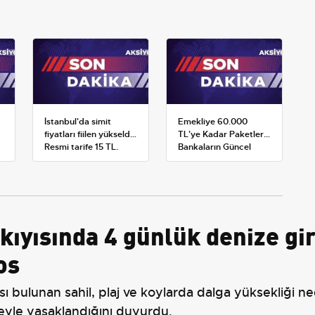
İstanbul'da simit
Emekliye 60.000
fiyatları fiilen yükseldi:
TL'ye Kadar Paketler:
Resmi tarife 15 TL,
Bankaların Güncel
satışlar 20-25 TL'ye
Promosyon ve Ek
çıktı
Avantajları
kıyısında 4 günlük denize gi
os
ı bulunan sahil, plaj ve koylarda dalga yüksekliği n
eyle yasaklandığını duyurdu.