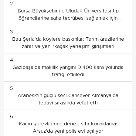
2
Bursa Büyükşehir ile Uludağ Üniversitesi tıp
öğrencilerine saha tecrübesi sağlamak için
protokol imzaladı
3
Batı Şeria'da köylere baskınlar: Tarım arazilerine
zarar ve yeni 'kaçak yerleşim' girişimleri
4
Gazipaşa'da makilik yangını D 400 kara yolunda
trafiği etkiledi
5
Arabesk'in güçlü sesi Cansever Almanya'da
tedavi sırasında vefat etti
6
Kamu görevlilerine denize sıfır konaklama:
Arsuz'da yeni polis evi açılıyor