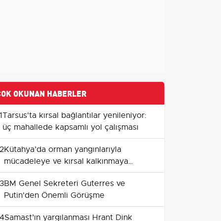
ÇOK OKUNAN HABERLER
1
Tarsus'ta kırsal bağlantılar yenileniyor:
üç mahallede kapsamlı yol çalışması
2
Kütahya’da orman yangınlarıyla
mücadeleye ve kırsal kalkınmaya
ORKÖY destekleri
3
BM Genel Sekreteri Guterres ve
Putin'den Önemli Görüşme
4
Samast’ın yargılanması Hrant Dink