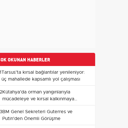
ÇOK OKUNAN HABERLER
1
Tarsus'ta kırsal bağlantılar yenileniyor:
üç mahallede kapsamlı yol çalışması
2
Kütahya’da orman yangınlarıyla
mücadeleye ve kırsal kalkınmaya
ORKÖY destekleri
3
BM Genel Sekreteri Guterres ve
Putin'den Önemli Görüşme