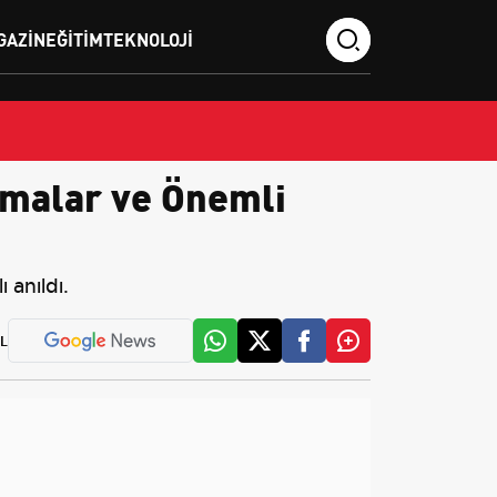
GAZIN
EĞITIM
TEKNOLOJI
malar ve Önemli
 anıldı.
L