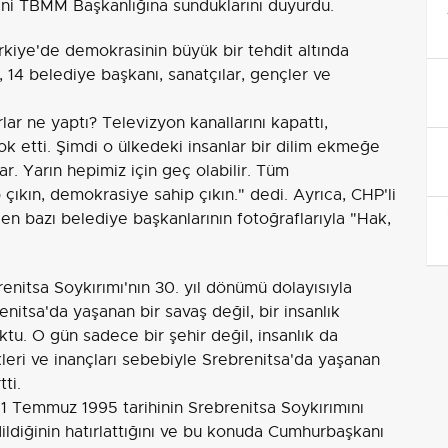
fini TBMM Başkanlığına sunduklarını duyurdu.
rkiye'de demokrasinin büyük bir tehdit altında
i, 14 belediye başkanı, sanatçılar, gençler ve
lar ne yaptı? Televizyon kanallarını kapattı,
 yok etti. Şimdi o ülkedeki insanlar bir dilim ekmeğe
r. Yarın hepimiz için geç olabilir. Tüm
 çıkın, demokrasiye sahip çıkın." dedi. Ayrıca, CHP'li
len bazı belediye başkanlarının fotoğraflarıyla "Hak,
renitsa Soykırımı'nın 30. yıl dönümü dolayısıyla
itsa'da yaşanan bir savaş değil, bir insanlık
uktu. O gün sadece bir şehir değil, insanlık da
kleri ve inançları sebebiyle Srebrenitsa'da yaşanan
ti.
11 Temmuz 1995 tarihinin Srebrenitsa Soykırımını
ldiğinin hatırlattığını ve bu konuda Cumhurbaşkanı