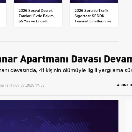
2026 Sosyal Destek
2026 Zorunlu Trafik
Zamları: Evde Bakım,
Sigortası: SEDDK
65 Yaş ve Engelli
Teminat Limitlerini ve
Maaşlarında Yeni
Çoklu Araç Tarifesini
Tahminler
Yeniden Belirledi
nar Apartmanı Davası Devam
ı davasında, 41 kişinin ölümüyle ilgili yargılama sü
e Tarihi:
09.07.2025 17:53
ABONE O