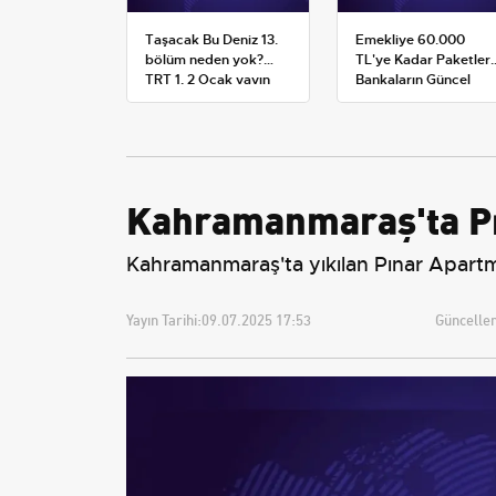
Taşacak Bu Deniz 13.
Emekliye 60.000
bölüm neden yok?
TL'ye Kadar Paketler:
TRT 1, 2 Ocak yayın
Bankaların Güncel
planını değiştirdi
Promosyon ve Ek
Avantajları
Kahramanmaraş'ta Pı
Kahramanmaraş'ta yıkılan Pınar Apartman
Yayın Tarihi:
09.07.2025 17:53
Güncellem