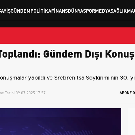
SAYIŞ
GÜNDEM
POLITIKA
FINANS
DÜNYA
SPOR
MEDYA
SAĞLIK
MA
oplandı: Gündem Dışı Konuş
şmalar yapıldı ve Srebrenitsa Soykırımı'nın 30. yılı
e Tarihi:
09.07.2025 17:57
ABONE O