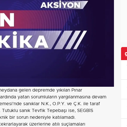
meydana gelen depremde yıkılan Pınar
 ardında yatan sorumluların yargılanmasına devam
esi'nde sanıklar N.K., O.P.Y. ve Ç.K. ile taraf
. Tutuklu sanık Tevfik Tepebaşı ise, SEGBİS
knik bir sorun nedeniyle katılamadı.
ekrarlayarak üzerlerine atılı suçlamaları