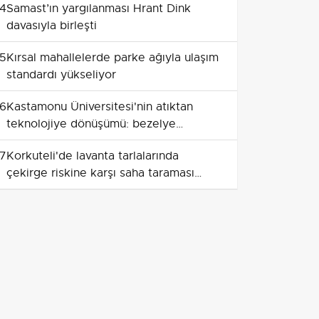
4
Samast’ın yargılanması Hrant Dink
davasıyla birleşti
5
Kırsal mahallelerde parke ağıyla ulaşım
standardı yükseliyor
6
Kastamonu Üniversitesi'nin atıktan
teknolojiye dönüşümü: bezelye
kabuklarından manyetik biyokömür
7
Korkuteli'de lavanta tarlalarında
çekirge riskine karşı saha taraması
yapıldı