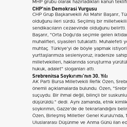
MHP grubu olarak hazırladıkları kanun tekli
CHP'nin Demokrasi Vurgusu
CHP Grup Başkanvekili Ali Mahir Başarır, Tü
olduğunu ileri sürdü. Seçilmiş bir milletvekil
sendikacıların cezaevinde olduğunu belirtti.
Başarır, "Orta Doğu'da seçimle gelen iktidar
muhalifleri, siyasileri tutuklattı. Muhalefeti
muhtaç. Türkiye'yi de böyle yapmak istiyorla
yurttaşlarımıza sesleniyoruz; iradenize sahip
milletvekilleri, haklarında soruşturma yürütü
hukuk, adalet" sloganları attı.
Srebrenitsa Soykırımı’nın 30. Yılı
AK Parti Bursa Milletvekili Refik Özen, Sreb
önemli açıklamalarda bulundu. Özen, "Srebren
suçuydu. Bir ihmal değil, bilinçli bir suskunl
düşürüldü." dedi. Aynı zamanda, etnik kimli
soykırımın, Gazze'de de tekrarlandığını belirt
Özen, Birleşmiş Milletler Genel Kurulu'nda, 
Uluslararası Düşünme ve Anma Günü ilan edi