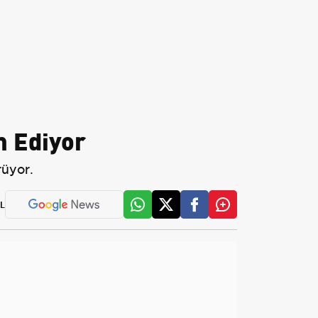
 Ediyor
rüyor.
L