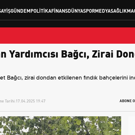
SAYIŞ
GÜNDEM
POLITIKA
FINANS
DÜNYA
SPOR
MEDYA
SAĞLIK
MA
 Yardımcısı Bağcı, Zirai Don
Bağcı, zirai dondan etkilenen fındık bahçelerini inc
e Tarihi:
17.04.2025 19:47
ABONE O