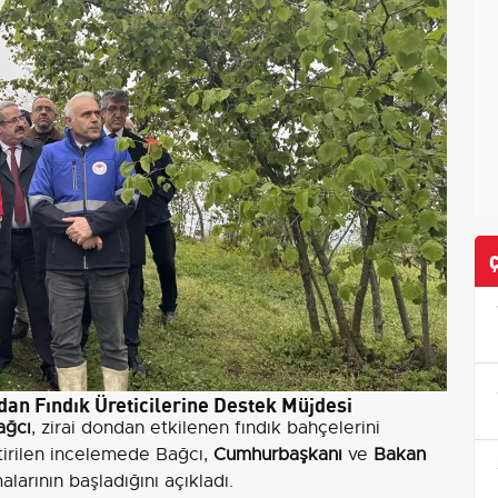
an Fındık Üreticilerine Destek Müjdesi
ağcı
, zirai dondan etkilenen fındık bahçelerini
tirilen incelemede Bağcı,
Cumhurbaşkanı
ve
Bakan
larının başladığını açıkladı.