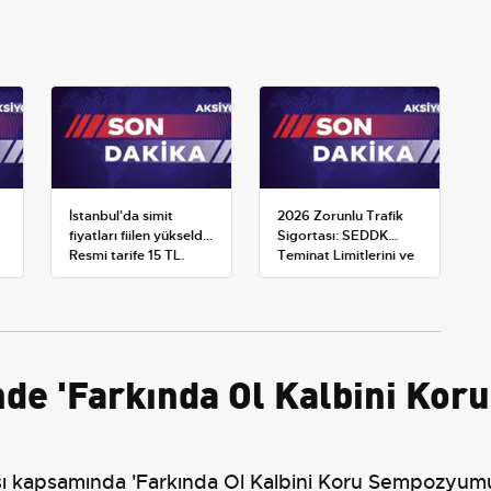
İstanbul'da simit
2026 Zorunlu Trafik
fiyatları fiilen yükseldi:
Sigortası: SEDDK
Resmi tarife 15 TL,
Teminat Limitlerini ve
satışlar 20-25 TL'ye
Çoklu Araç Tarifesini
çıktı
Yeniden Belirledi
nde 'Farkında Ol Kalbini Ko
ası kapsamında 'Farkında Ol Kalbini Koru Sempozyumu