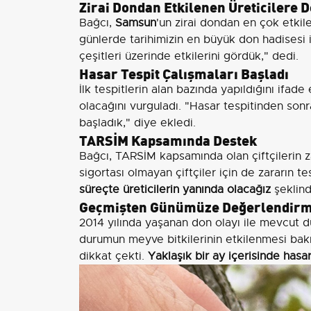
Zirai Dondan Etkilenen Üreticilere 
Bağcı,
Samsun
'un zirai dondan en çok etkile
günlerde tarihimizin en büyük don hadisesi il
çeşitleri üzerinde etkilerini gördük," dedi.
Hasar Tespit Çalışmaları Başladı
İlk tespitlerin alan bazında yapıldığını ifa
olacağını vurguladı. "Hasar tespitinden sonra 
başladık," diye ekledi.
TARSİM Kapsamında Destek
Bağcı, TARSİM kapsamında olan çiftçilerin za
sigortası olmayan çiftçiler için de zararın t
süreçte üreticilerin yanında olacağız
şeklind
Geçmişten Günümüze Değerlendir
2014 yılında yaşanan don olayı ile mevcut 
durumun meyve bitkilerinin etkilenmesi bak
dikkat çekti.
Yaklaşık bir ay içerisinde hasa