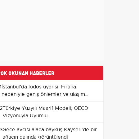
ÇOK OKUNAN HABERLER
1
İstanbul'da lodos uyarısı: Fırtına
nedeniyle geniş önlemler ve ulaşım
kesintileri
2
Türkiye Yüzyılı Maarif Modeli, OECD
Vizyonuyla Uyumlu
3
Gece avcısı alaca baykuş Kayseri'de bir
ağacın dalında görüntülendi