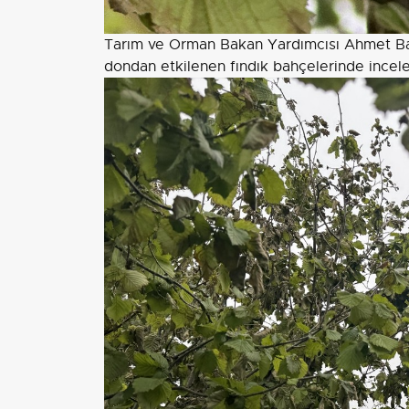
Tarım ve Orman Bakan Yardımcısı Ahmet Bağ
dondan etkilenen fındık bahçelerinde incel