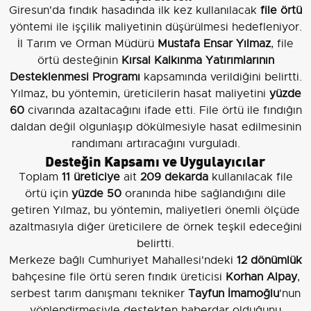
Giresun'da fındık hasadında ilk kez kullanılacak
file örtü
yöntemi ile işçilik maliyetinin düşürülmesi hedefleniyor.
İl Tarım ve Orman Müdürü
Mustafa Ensar Yılmaz
, file
örtü desteğinin
Kırsal Kalkınma Yatırımlarının
Desteklenmesi Programı
kapsamında verildiğini belirtti.
Yılmaz, bu yöntemin, üreticilerin hasat maliyetini
yüzde
60
civarında azaltacağını ifade etti. File örtü ile fındığın
daldan değil olgunlaşıp dökülmesiyle hasat edilmesinin
randımanı artıracağını vurguladı.
Desteğin Kapsamı ve Uygulayıcılar
Toplam
11 üreticiye
ait
209 dekarda
kullanılacak file
örtü için
yüzde 50
oranında hibe sağlandığını dile
getiren Yılmaz, bu yöntemin, maliyetleri önemli ölçüde
azaltmasıyla diğer üreticilere de örnek teşkil edeceğini
belirtti.
Merkeze bağlı Cumhuriyet Mahallesi'ndeki
12 dönümlük
bahçesine file örtü seren fındık üreticisi
Korhan Alpay
,
serbest tarım danışmanı tekniker
Tayfun İmamoğlu
'nun
yönlendirmesiyle destekten haberdar olduğunu