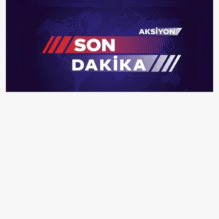
Giresun'da fındık hasadında ilk kez kullanılacak file örtü
yöntemiyle işçilik maliyetinin düşürülmesi hedefleniyor.
EDİTÖR