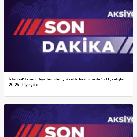
İstanbul'da simit fiyatları fiilen yükseldi: Resmi tarife 15 TL, satışlar
20-25 TL'ye çıktı