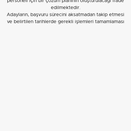
personeli için bir çözüm planının oluşturulacağı ifade
edilmektedir.
Adayların, başvuru sürecini aksatmadan takip etmesi
ve belirtilen tarihlerde gerekli işlemleri tamamlaması
önemlidir.
EDİTÖR
Emine Durgun
İLGİLİ HABERLER