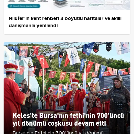
Nilüfer'in kent rehberi 3 boyutlu haritalar ve akıllı
danışmanla yenilendi
Keles'te Bursa'nın fethi'nin 700'üncü
yıl dönümü coşkusu devam etti
Bursa'nın Fethi'nin 700'üncü yıl dönümü