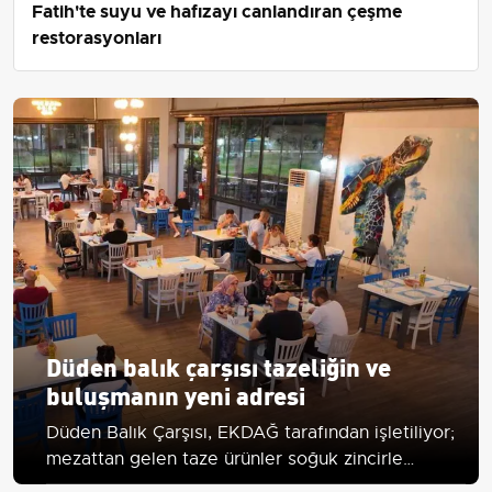
Fatih'te suyu ve hafızayı canlandıran çeşme
restorasyonları
Düden balık çarşısı tazeliğin ve
buluşmanın yeni adresi
Düden Balık Çarşısı, EKDAĞ tarafından işletiliyor;
mezattan gelen taze ürünler soğuk zincirle
sunuluyor. Haftanın 6 günü 12.00-23.00 açık.