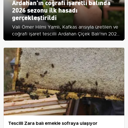
Ardahan'ın coğrafi işaretli balında
2026 sezonu ilk hasadı
gerçekleştirildi
Vali Ömer Hilmi Yamlı, Kafkas arısıyla üretilen ve
coğrafi işaret tescilli Ardahan Çiçek Balı'nın 2026
ilk hasadına katıldı, üreticilere iyi sezon diledi.
Tescilli Zara balı emekle sofraya ulaşıyor