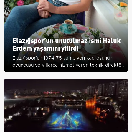
Elazığspor’un unutulmaz ismi Haluk
Erdem yaşamını yitirdi
Elazığspor’un 1974-75 şampiyon kadrosunun
oyuncusu ve yıllarca hizmet veren teknik direktör
Haluk Erdem, Bursa Kestel Devlet Hastanesi'nde
vefat etti.