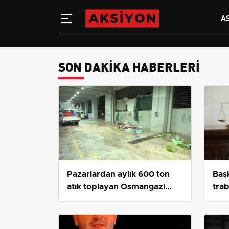
A
SON DAKIKA HABERLERI
Pazarlardan aylık 600 ton
Başk
atık toplayan Osmangazi
trab
Belediyesi pazar temizliğini
yüzü
sürdürüyor