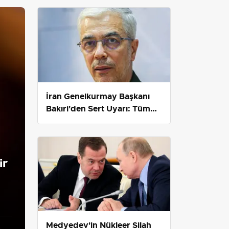
İran Genelkurmay Başkanı
Bakıri'den Sert Uyarı: Tüm
Altyapılar Hedefte
ir
Medyedev'in Nükleer Silah