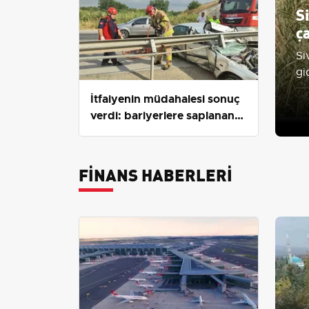
S
ça
Si
gi
tr
İtfaiyenin müdahalesi sonuç
verdi: bariyerlere saplanan
araçtan yaralı çıkarıldı
FINANS HABERLERI