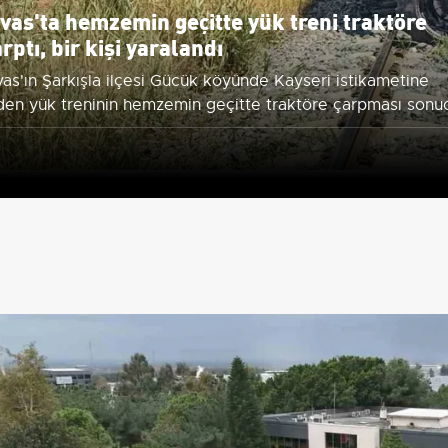
ivas'ta hemzemin geçitte yük treni traktöre
rptı, bir kişi yaralandı
vas'ın Şarkışla ilçesi Gücük köyünde Kayseri istikametine
den yük treninin hemzemin geçitte traktöre çarpması sonu
aktör sürücüsü yaralandı.