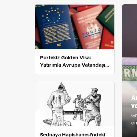
Portekiz Golden Visa:
Yatırımla Avrupa Vatandaşı
Olmanın En Kısa Yolu
A
v
Gr
ön
ha
Sednaya Hapishanesi'ndeki