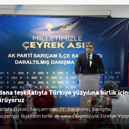
dana teşkilatıyla Türkiye yüzyılına birlik içi
ürüyoruz
stafa Özkan, Sarıçam'daki 77. Daraltılmış Danışma
clisi'nde teşkilatın birlik ve saha çalışmasıyla Türkiye Yüzyı
defini sürdürdüklerini söyledi.