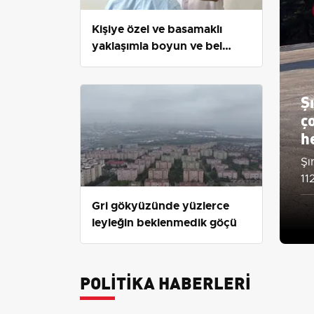
Kişiye özel ve basamaklı
yaklaşımla boyun ve bel
ağrılarında yeni dönem
Ş
ç
h
Şı
11
se
Gri gökyüzünde yüzlerce
leyleğin beklenmedik göçü
POLITIKA HABERLERI