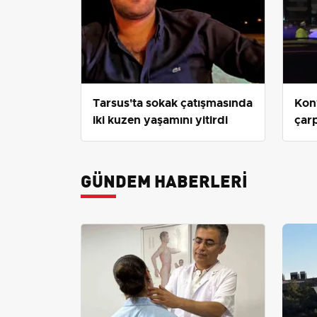
Tarsus'ta sokak çatışmasında
Kon
iki kuzen yaşamını yitirdi
çarp
yara
ikin
GÜNDEM HABERLERI