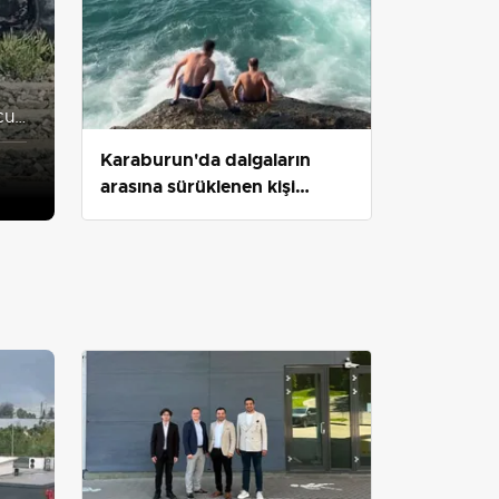
cu
Karaburun'da dalgaların
arasına sürüklenen kişi
arkadaşlarının çabasıyla
kurtarıldı