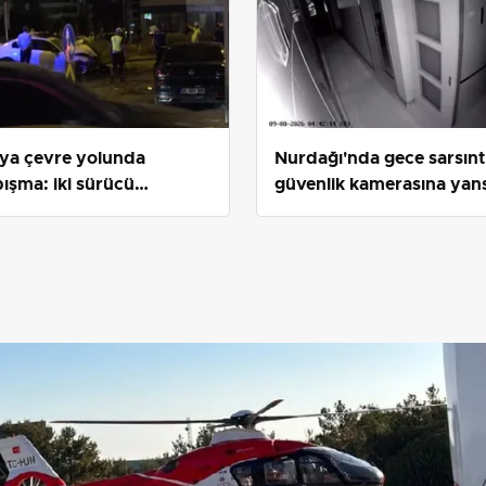
ya çevre yolunda
Nurdağı'nda gece sarsıntı
ışma: iki sürücü
güvenlik kamerasına yans
landı, inceleme sırasında
ci kaza