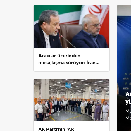
Aracılar üzerinden
mesajlaşma sürüyor: İran
doğrudan müzakere
yapmadığını açıkladı
A
y
Mu
Me
he
AK Parti'nin 'AK