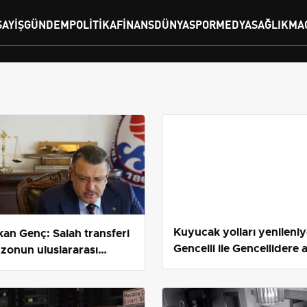
SAYIŞ
GÜNDEM
POLITIKA
FINANS
DÜNYA
SPOR
MEDYA
SAĞLIK
MA
Kuyucak yolları yenileniy
an Genç: Salah transferi
Gencelli ile Gencellidere 
zonun uluslararası
sıcak asfalt
nü genişletti