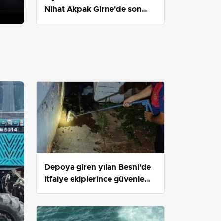
Nihat Akpak Girne'de son
yolculuğuna uğurlandı
Depoya giren yılan Besni'de
itfaiye ekiplerince güvenle
doğaya bırakıldı