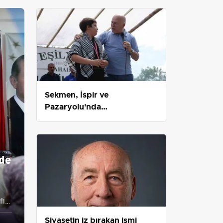
Sekmen, İspir ve
Pazaryolu'nda
hemşehrileriyle bir araya
geldi
nde
lı
Siyasetin iz bırakan ismi