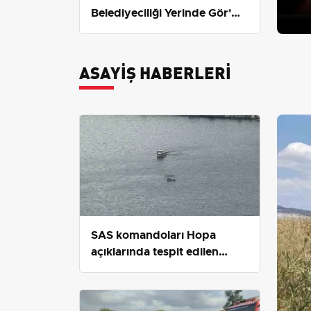
Belediyeciliği Yerinde Gör'
programı Başakşehir'de
başladı
ASAYIŞ HABERLERI
SAS komandoları Hopa
açıklarında tespit edilen
insansız deniz aracını güvenli
mesafede imha etti