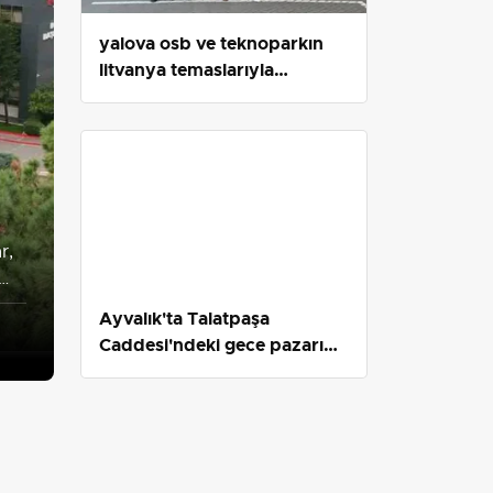
yalova osb ve teknoparkın
litvanya temaslarıyla
uluslararası ağ genişliyor
r,
Ayvalık'ta Talatpaşa
Caddesi'ndeki gece pazarı
yaz akşamlarına renk katıyor