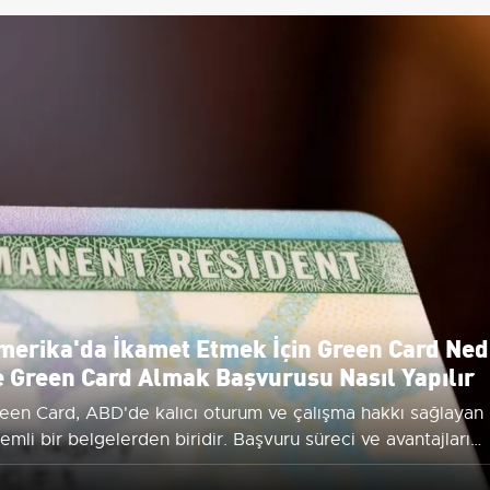
merika'da İkamet Etmek İçin Green Card Ned
e Green Card Almak Başvurusu Nasıl Yapılır
een Card, ABD'de kalıcı oturum ve çalışma hakkı sağlayan
emli bir belgelerden biridir. Başvuru süreci ve avantajları
kkında detaylı bilgi edinin.