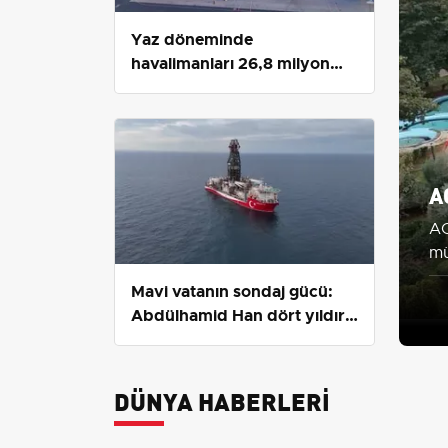
Yaz döneminde
havalimanları 26,8 milyon
yolcu ağırladı
A
AO
mü
bü
Mavi vatanın sondaj gücü:
Abdülhamid Han dört yıldır
enerji peşinde
DÜNYA HABERLERI