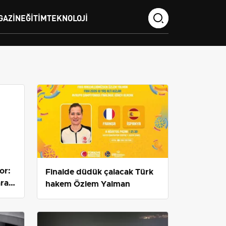
GAZIN
EĞITIM
TEKNOLOJI
or:
Finalde düdük çalacak Türk
arası
hakem Özlem Yalman