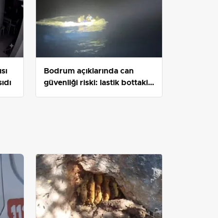
sı
Bodrum açıklarında can
ıdı
güvenliği riski: lastik bottaki
6 düzensiz göçmen
yakalandı