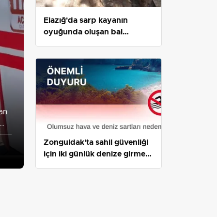
Elazığ'da sarp kayanın
oyuğunda oluşan bal
şaşkınlık yarattı
dan
Zonguldak'ta sahil güvenliği
için iki günlük denize girme
yasağı