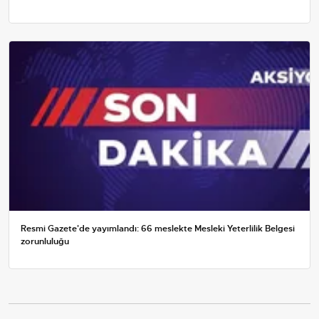
Resmi Gazete'de yayımlandı: 66 meslekte Mesleki Yeterlilik Belgesi
zorunluluğu