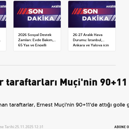
2026 Sosyal Destek
26-27 Aralık Hava
Zamları: Evde Bakım,
Durumu: İstanbul,
65 Yaş ve Engelli
Ankara ve Yalova için
Maaşlarında Yeni
Kar Tahminleri
Tahminler
 taraftarları Muçi'nin 90+11
 taraftarlar, Ernest Muçi'nin 90+11'de attığı golle 
e Tarihi:
25.11.2025 12:31
ABONE O