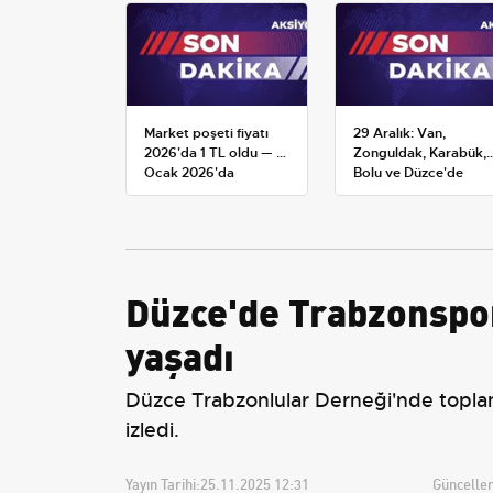
Market poşeti fiyatı
29 Aralık: Van,
2026'da 1 TL oldu — 1
Zonguldak, Karabük,
Ocak 2026'da
Bolu ve Düzce'de
yürürlüğe giren tarife
okullar tatil —
Üniversiteler ne
durumda?
Düzce'de Trabzonspor
yaşadı
Düzce Trabzonlular Derneği'nde toplanan
izledi.
Yayın Tarihi:
25.11.2025 12:31
Güncellem