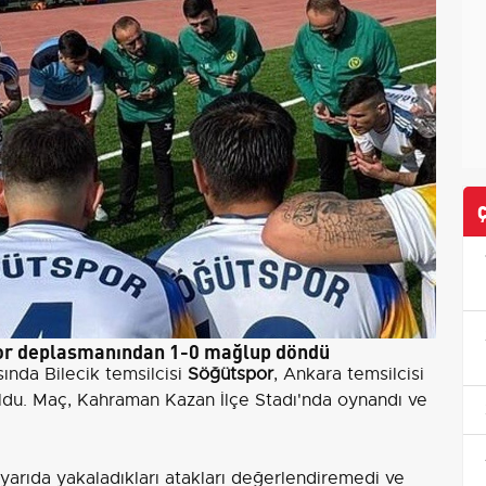
or deplasmanından 1-0 mağlup döndü
ında Bilecik temsilcisi
Söğütspor
, Ankara temsilcisi
ldu. Maç, Kahraman Kazan İlçe Stadı'nda oynandı ve
 yarıda yakaladıkları atakları değerlendiremedi ve