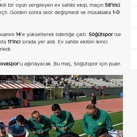
kili bir oyun sergileyen ev sahibi ekip, maçın
58'inci
eçti. Golden sonra skor değişmedi ve müsabaka
1-0
uanını
14
'e yükselterek liderliğe çıktı.
Söğütspor
ise
upta
11'inci
sırada yer aldı. Ev sahibi ekibin ikinci
rledi.
lovaspor
'u ağırlayacak. Bu maç, Söğütspor için puan