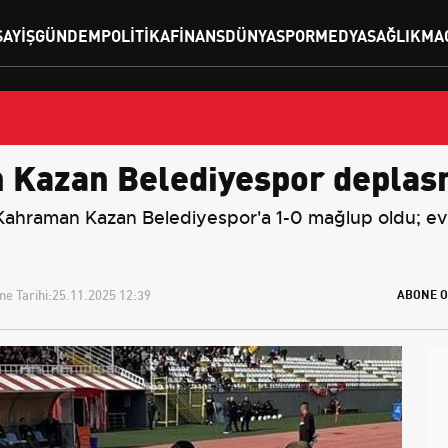
SAYIŞ
GÜNDEM
POLITIKA
FINANS
DÜNYA
SPOR
MEDYA
SAĞLIK
MA
 Kazan Belediyespor deplasm
Kahraman Kazan Belediyespor'a 1-0 mağlup oldu; ev s
e Tarihi:
25.11.2025 12:39
ABONE O