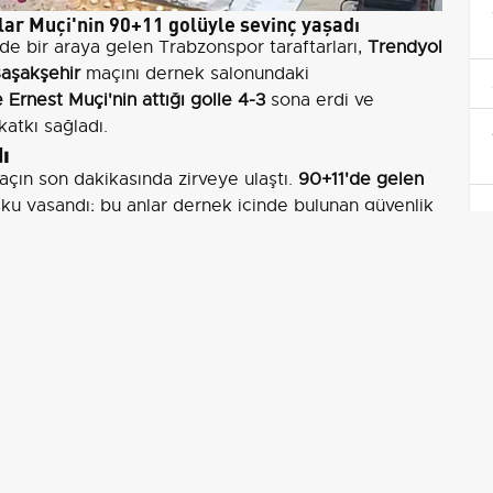
lar Muçi'nin 90+11 golüyle sevinç yaşadı
nde bir araya gelen Trabzonspor taraftarları,
Trendyol
aşakşehir
maçını dernek salonundaki
 Ernest Muçi'nin attığı golle 4-3
sona erdi ve
atkı sağladı.
ı
açın son dakikasında zirveye ulaştı.
90+11'de gelen
ku yaşandı; bu anlar dernek içinde bulunan güvenlik
eleneği, taraftar bağlılığını ve takımın yanında olma
i hem tribünlerdeki enerjiyi yükseltir hem de takıma
benzer bir dayanışma örneği olarak öne çıktı.