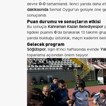
devre
0-0
tamamlandı. İkinci yarıda daha et
dakikasında
Serhat Oygur'un golüyle öne g
sonuçlandı.
Puan durumu ve sonuçların etkisi
Bu sonuçla
Kahraman Kazan Belediyespor
p
ligdeki puanını
6
'da bırakarak 13 takımlı gr
yarıda bulduğu üstünlük, maçın kaderini beli
Gelecek program
Söğütspor
, ligin 8'inci haftasında evinde
Ya
toparlama açısından önem taşıyor.