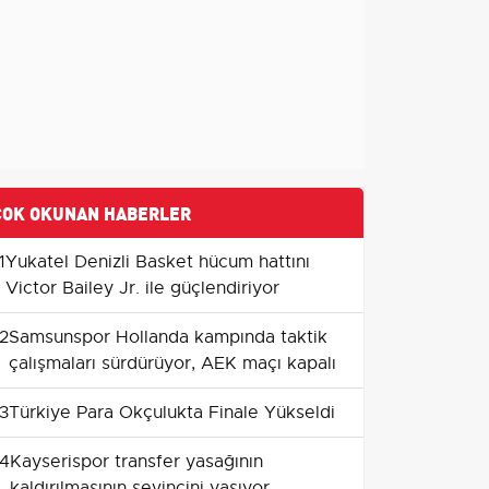
ÇOK OKUNAN HABERLER
1
Yukatel Denizli Basket hücum hattını
Victor Bailey Jr. ile güçlendiriyor
2
Samsunspor Hollanda kampında taktik
çalışmaları sürdürüyor, AEK maçı kapalı
3
Türkiye Para Okçulukta Finale Yükseldi
4
Kayserispor transfer yasağının
kaldırılmasının sevincini yaşıyor