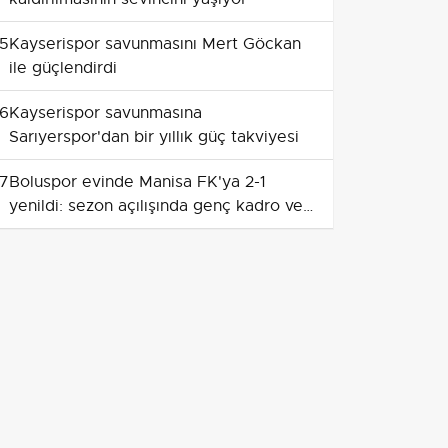
5
Kayserispor savunmasını Mert Göckan
ile güçlendirdi
6
Kayserispor savunmasına
Sarıyerspor'dan bir yıllık güç takviyesi
7
Boluspor evinde Manisa FK'ya 2-1
yenildi: sezon açılışında genç kadro ve
sakatlık endişesi