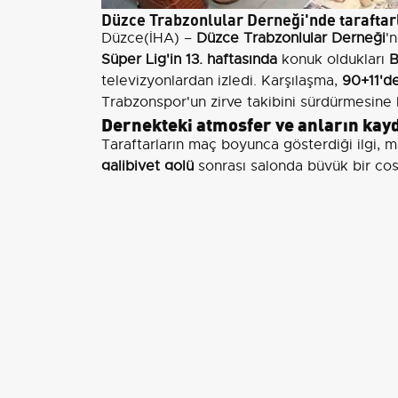
Düzce Trabzonlular Derneği'nde taraftar
Düzce(İHA) –
Düzce Trabzonlular Derneği
'
Süper Lig'in 13. haftasında
konuk oldukları
B
televizyonlardan izledi. Karşılaşma,
90+11'de
Trabzonspor'un zirve takibini sürdürmesine k
Dernekteki atmosfer ve anların kayd
Taraftarların maç boyunca gösterdiği ilgi, m
galibiyet golü
sonrası salonda büyük bir coş
kameralarına yansıdı.
Taraftar desteğinin önemi
Derneklerde bir araya gelerek maçı izleme g
kültürünü görünür kılıyor. Son dakika goller
moral kazandırır; Düzce'deki bu buluşma da 