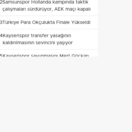
2
Samsunspor Hollanda kampında taktik
çalışmaları sürdürüyor, AEK maçı kapalı
3
Türkiye Para Okçulukta Finale Yükseldi
4
Kayserispor transfer yasağının
kaldırılmasının sevincini yaşıyor
5
Kayserispor savunmasını Mert Göckan
ile güçlendirdi
6
Kayserispor savunmasına
Sarıyerspor'dan bir yıllık güç takviyesi
7
Boluspor evinde Manisa FK'ya 2-1
yenildi: sezon açılışında genç kadro ve
sakatlık endişesi