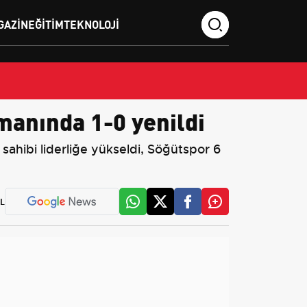
GAZIN
EĞITIM
TEKNOLOJI
anında 1-0 yenildi
ahibi liderliğe yükseldi, Söğütspor 6
L