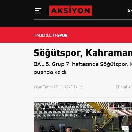
A
SPOR
HABERLER
Söğütspor, Kahraman
BAL 5. Grup 7. haftasında Söğütspor, 
puanda kaldı.
Yayın Tarihi:
25.11.2025 12:39
Güncellem