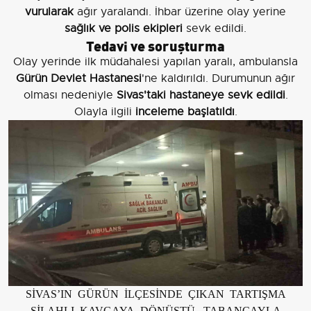
vurularak
ağır yaralandı. İhbar üzerine olay yerine
sağlık ve polis ekipleri
sevk edildi.
Tedavi ve soruşturma
Olay yerinde ilk müdahalesi yapılan yaralı, ambulansla
Gürün Devlet Hastanesi
'ne kaldırıldı. Durumunun ağır
olması nedeniyle
Sivas'taki hastaneye sevk edildi
.
Olayla ilgili
inceleme başlatıldı
.
SİVAS’IN GÜRÜN İLÇESİNDE ÇIKAN TARTIŞMA
SİLAHLI KAVGAYA DÖNÜŞTÜ. TABANCAYLA