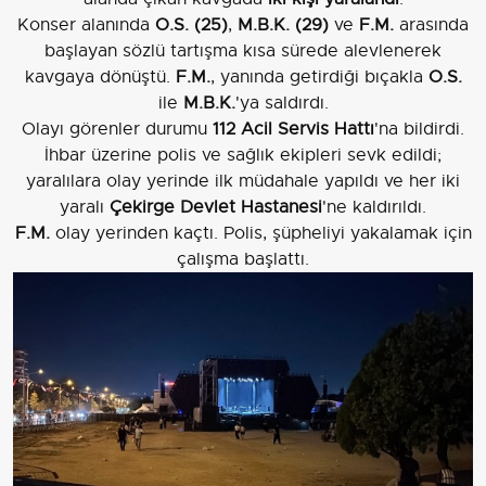
Konser alanında
O.S. (25)
,
M.B.K. (29)
ve
F.M.
arasında
başlayan sözlü tartışma kısa sürede alevlenerek
kavgaya dönüştü.
F.M.
, yanında getirdiği bıçakla
O.S.
ile
M.B.K.
'ya saldırdı.
Olayı görenler durumu
112 Acil Servis Hattı
'na bildirdi.
İhbar üzerine polis ve sağlık ekipleri sevk edildi;
yaralılara olay yerinde ilk müdahale yapıldı ve her iki
yaralı
Çekirge Devlet Hastanesi
'ne kaldırıldı.
F.M.
olay yerinden kaçtı. Polis, şüpheliyi yakalamak için
çalışma başlattı.