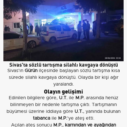
Sivas'ta sözlü tartışma silahlı kavgaya dönüştü
Sivas'ın
Gürün
ilçesinde başlayan sözlü tartışma kısa
sürede silahlı kavgaya dönüştü. Olayda bir kişi ağır
yaralandı.
Olayın gelişimi
Edinilen bilgilere göre,
U.T.
ile
M.P.
arasında henüz
bilinmeyen bir nedenle tartışma çıktı. Tartışmanın
büyümesi üzerine iddiaya göre
U.T.
, yanında bulunan
tabanca
ile
M.P.
'ye ateş etti.
Açılan ateş sonucu
M.P.
,
karnından ve ayağından