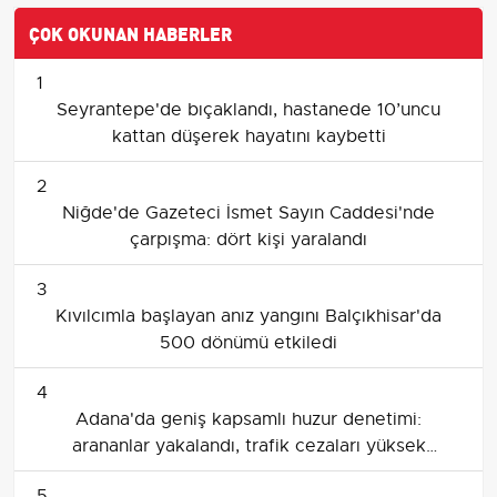
ÇOK OKUNAN HABERLER
1
Seyrantepe'de bıçaklandı, hastanede 10’uncu
kattan düşerek hayatını kaybetti
2
Niğde'de Gazeteci İsmet Sayın Caddesi'nde
çarpışma: dört kişi yaralandı
3
Kıvılcımla başlayan anız yangını Balçıkhisar'da
500 dönümü etkiledi
4
Adana'da geniş kapsamlı huzur denetimi:
arananlar yakalandı, trafik cezaları yüksek
seyretti
5