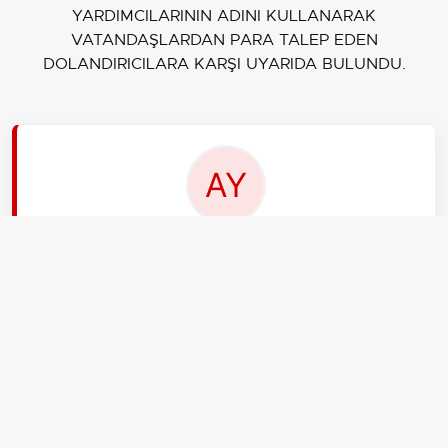
YARDIMCILARININ ADINI KULLANARAK
VATANDAŞLARDAN PARA TALEP EDEN
DOLANDIRICILARA KARŞI UYARIDA BULUNDU.
EDİTÖR
Ali Yıldırım
Ben Ali Yıldırım, 31 yaşındayım, İstanbul.
aksiyon.com.tr Gündem ekibinin gece editörüyüm.
Siz uyurken ben gelen haber akışını yönetir,
manşetleri belirlerim. Stres altında çalışmaya alışkınım
ama ekibi ayakta tutan espriler de benden çıkar.