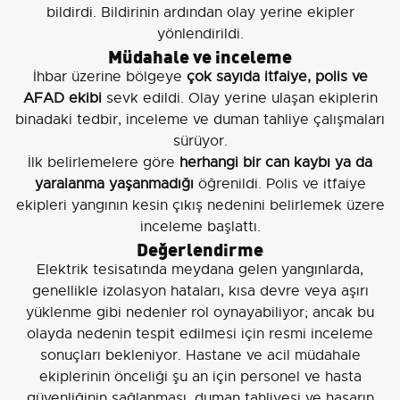
bildirdi. Bildirinin ardından olay yerine ekipler
yönlendirildi.
Müdahale ve inceleme
İhbar üzerine bölgeye
çok sayıda itfaiye, polis ve
AFAD ekibi
sevk edildi. Olay yerine ulaşan ekiplerin
binadaki tedbir, inceleme ve duman tahliye çalışmaları
sürüyor.
İlk belirlemelere göre
herhangi bir can kaybı ya da
yaralanma yaşanmadığı
öğrenildi. Polis ve itfaiye
ekipleri yangının kesin çıkış nedenini belirlemek üzere
inceleme başlattı.
Değerlendirme
Elektrik tesisatında meydana gelen yangınlarda,
genellikle izolasyon hataları, kısa devre veya aşırı
yüklenme gibi nedenler rol oynayabiliyor; ancak bu
olayda nedenin tespit edilmesi için resmi inceleme
sonuçları bekleniyor. Hastane ve acil müdahale
ekiplerinin önceliği şu an için personel ve hasta
güvenliğinin sağlanması, duman tahliyesi ve hasarın