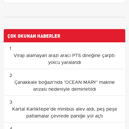
ÇOK OKUNAN HABERLER
1
Virajı alamayan arazi aracı PTS direğine çarptı:
yolcu yaralandı
2
Çanakkale boğazı'nda 'OCEAN MARY' makine
arızası nedeniyle demirletildi
3
Kartal Karlıktepe'de minibüs alev aldı, peş peşe
patlamalar çevrede paniğe yol açtı
4