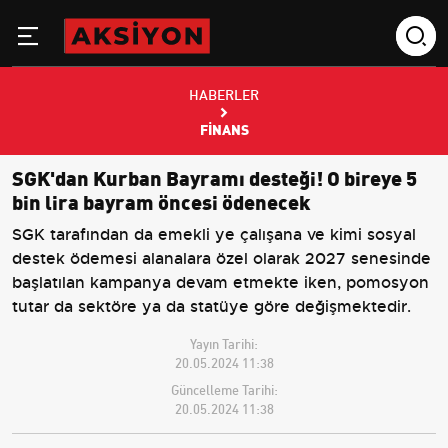
HABERLER
FINANS
SGK'dan Kurban Bayramı desteği! O bireye 5
bin lira bayram öncesi ödenecek
SGK tarafından da emekli ye çalışana ve kimi sosyal
destek ödemesi alanalara özel olarak 2027 senesinde
başlatılan kampanya devam etmekte iken, pomosyon
tutar da sektöre ya da statüye göre değişmektedir.
Yayın Tarihi:
20.05.2024 11:38
Güncelleme Tarihi:
20.05.2024 11:38