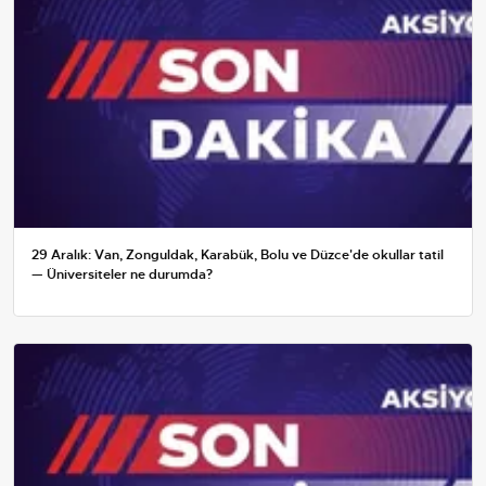
29 Aralık: Van, Zonguldak, Karabük, Bolu ve Düzce'de okullar tatil
— Üniversiteler ne durumda?