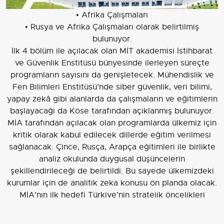
• Afrika Çalışmaları
• Rusya ve Afrika Çalışmaları olarak belirtilmiş
bulunuyor.
İlk 4 bölüm ile açılacak olan MİT akademisi İstihbarat
ve Güvenlik Enstitüsü bünyesinde ilerleyen süreçte
programların sayısını da genişletecek. Mühendislik ve
Fen Bilimleri Enstitüsü’nde siber güvenlik, veri bilimi,
yapay zekâ gibi alanlarda da çalışmaların ve eğitimlerin
başlayacağı da Köse tarafından açıklanmış bulunuyor.
MİA tarafından açılacak olan programlarda ülkemiz için
kritik olarak kabul edilecek dillerde eğitim verilmesi
sağlanacak. Çince, Rusça, Arapça eğitimleri ile birlikte
analiz okulunda duygusal düşüncelerin
şekillendirileceği de belirtildi. Bu sayede ülkemizdeki
kurumlar için de analitik zeka konusu ön planda olacak.
MİA'nın ilk hedefi Türkiye’nin stratejik öncelikleri
doğrultusunda hareket etmek olacak.
MİT AKADEMİ BAŞVURU TARİHİ